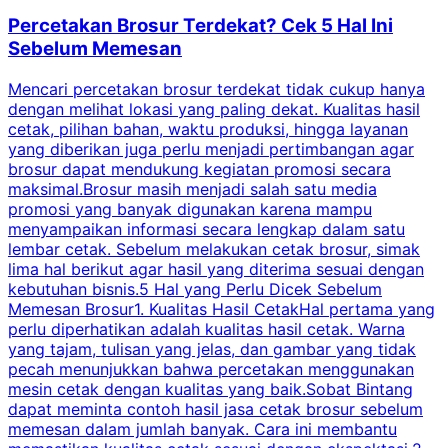
Percetakan Brosur Terdekat? Cek 5 Hal Ini
Sebelum Memesan
Mencari percetakan brosur terdekat tidak cukup hanya
C
dengan melihat lokasi yang paling dekat. Kualitas hasil
cetak, pilihan bahan, waktu produksi, hingga layanan
S
yang diberikan juga perlu menjadi pertimbangan agar
t
brosur dapat mendukung kegiatan promosi secara
n
maksimal.Brosur masih menjadi salah satu media
k
promosi yang banyak digunakan karena mampu
d
menyampaikan informasi secara lengkap dalam satu
c
lembar cetak. Sebelum melakukan cetak brosur, simak
lima hal berikut agar hasil yang diterima sesuai dengan
s
kebutuhan bisnis.5 Hal yang Perlu Dicek Sebelum
Memesan Brosur1. Kualitas Hasil CetakHal pertama yang
perlu diperhatikan adalah kualitas hasil cetak. Warna
m
yang tajam, tulisan yang jelas, dan gambar yang tidak
U
pecah menunjukkan bahwa percetakan menggunakan
mesin cetak dengan kualitas yang baik.Sobat Bintang
dapat meminta contoh hasil jasa cetak brosur sebelum
memesan dalam jumlah banyak. Cara ini membantu
u