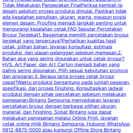
Tidak Melakukan Pengecekan FinalPeriksa kembali isi
desain sebelum proses produksi dimulai. Pastikan tidak
k
ada kesalahan penulisan, ukuran, warna, maupun posisi
H
elemen desain. Proofing menjadi langkah penting untuk
mengurangi kesalahan cetak.FAQ Seputar Percetakan
s
Brosur Terdekat1. Bagaimana memilih percetakan brosur
terdekat yang terpercaya?Perhatikan kualitas hasil
cetak, pilihan bahan, layanan konsultasi, estimasi
produksi, dan ulasan pelanggan sebelum memesan.2.
Bahan apa yang sering digunakan untuk cetak brosur?
HVS, Art Paper, dan Art Carton menjadi bahan yang
paling sering digunakan. Pilih sesuai kebutuhan promosi
dan anggaran.3. Berapa lama proses cetak brosur
cepat?Waktu produksi bergantung pada jumlah pesanan,
spesifikasi, dan proses finishing. Konsultasikan jadwal
produksi dengan pihak percetakan sebelum melakukan
pemesanan.Bintang Sempurna menyediakan layanan
percetakan brosur dengan berbagai pilihan ukuran,
material, dan finishing. Sobat Bintang juga dapat
melakukan pemesanan melalui Online Print, layanan
cetak online milik Bintang Sempurna. Hubungi WhatsApp
0812-8875-0000 atau kunjungi Offline Store Bintang