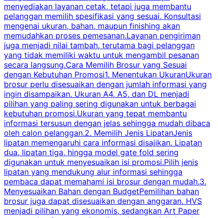
menyediakan layanan cetak, tetapi juga membantu
t
pelanggan memilih spesifikasi yang sesuai. Konsultasi
b
mengenai ukuran, bahan, maupun finishing akan
memudahkan proses pemesanan.Layanan pengiriman
h
juga menjadi nilai tambah, terutama bagi pelanggan
p
yang tidak memiliki waktu untuk mengambil pesanan
m
secara langsung.Cara Memilih Brosur yang Sesuai
dengan Kebutuhan Promosi1. Menentukan UkuranUkuran
w
brosur perlu disesuaikan dengan jumlah informasi yang
ingin disampaikan. Ukuran A4, A5, dan DL menjadi
pilihan yang paling sering digunakan untuk berbagai
f
kebutuhan promosi.Ukuran yang tepat membantu
d
informasi tersusun dengan jelas sehingga mudah dibaca
l
oleh calon pelanggan.2. Memilih Jenis LipatanJenis
t
lipatan memengaruhi cara informasi disajikan. Lipatan
S
dua, lipatan tiga, hingga model gate fold sering
P
digunakan untuk menyesuaikan isi promosi.Pilih jenis
lipatan yang mendukung alur informasi sehingga
s
pembaca dapat memahami isi brosur dengan mudah.3.
i
Menyesuaikan Bahan dengan BudgetPemilihan bahan
brosur juga dapat disesuaikan dengan anggaran. HVS
menjadi pilihan yang ekonomis, sedangkan Art Paper
d