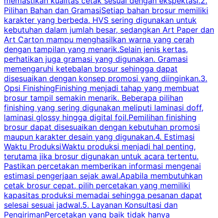
memastikan kualitas cetak sesuai dengan ekspektasi.2.
p
Pilihan Bahan dan GramasiSetiap bahan brosur memiliki
karakter yang berbeda. HVS sering digunakan untuk
i
kebutuhan dalam jumlah besar, sedangkan Art Paper dan
p
Art Carton mampu menghasilkan warna yang cerah
t
dengan tampilan yang menarik.Selain jenis kertas,
perhatikan juga gramasi yang digunakan. Gramasi
t
memengaruhi ketebalan brosur sehingga dapat
disesuaikan dengan konsep promosi yang diinginkan.3.
s
Opsi FinishingFinishing menjadi tahap yang membuat
brosur tampil semakin menarik. Beberapa pilihan
d
finishing yang sering digunakan meliputi laminasi doff,
g
laminasi glossy hingga digital foil.Pemilihan finishing
d
brosur dapat disesuaikan dengan kebutuhan promosi
p
maupun karakter desain yang digunakan.4. Estimasi
Waktu ProduksiWaktu produksi menjadi hal penting,
terutama jika brosur digunakan untuk acara tertentu.
s
Pastikan percetakan memberikan informasi mengenai
s
estimasi pengerjaan sejak awal.Apabila membutuhkan
m
cetak brosur cepat, pilih percetakan yang memiliki
d
kapasitas produksi memadai sehingga pesanan dapat
selesai sesuai jadwal.5. Layanan Konsultasi dan
t
PengirimanPercetakan yang baik tidak hanya
S