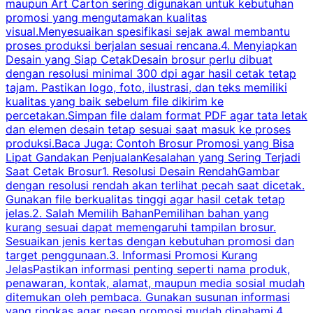
maupun Art Carton sering digunakan untuk kebutuhan
t
promosi yang mengutamakan kualitas
t
visual.Menyesuaikan spesifikasi sejak awal membantu
proses produksi berjalan sesuai rencana.4. Menyiapkan
k
Desain yang Siap CetakDesain brosur perlu dibuat
dengan resolusi minimal 300 dpi agar hasil cetak tetap
tajam. Pastikan logo, foto, ilustrasi, dan teks memiliki
kualitas yang baik sebelum file dikirim ke
percetakan.Simpan file dalam format PDF agar tata letak
dan elemen desain tetap sesuai saat masuk ke proses
produksi.Baca Juga: Contoh Brosur Promosi yang Bisa
s
Lipat Gandakan PenjualanKesalahan yang Sering Terjadi
Saat Cetak Brosur1. Resolusi Desain RendahGambar
dengan resolusi rendah akan terlihat pecah saat dicetak.
p
Gunakan file berkualitas tinggi agar hasil cetak tetap
T
jelas.2. Salah Memilih BahanPemilihan bahan yang
p
kurang sesuai dapat memengaruhi tampilan brosur.
Sesuaikan jenis kertas dengan kebutuhan promosi dan
m
target penggunaan.3. Informasi Promosi Kurang
JelasPastikan informasi penting seperti nama produk,
p
penawaran, kontak, alamat, maupun media sosial mudah
s
ditemukan oleh pembaca. Gunakan susunan informasi
yang ringkas agar pesan promosi mudah dipahami.4.
O