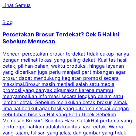
Lihat Semua
Blog
Percetakan Brosur Terdekat? Cek 5 Hal Ini
Sebelum Memesan
Mencari percetakan brosur terdekat tidak cukup hanya
C
dengan melihat lokasi yang paling dekat. Kualitas hasil
cetak, pilihan bahan, waktu produksi, hingga layanan
S
yang diberikan juga perlu menjadi pertimbangan agar
t
brosur dapat mendukung kegiatan promosi secara
n
maksimal.Brosur masih menjadi salah satu media
k
promosi yang banyak digunakan karena mampu
d
menyampaikan informasi secara lengkap dalam satu
c
lembar cetak. Sebelum melakukan cetak brosur, simak
lima hal berikut agar hasil yang diterima sesuai dengan
s
kebutuhan bisnis.5 Hal yang Perlu Dicek Sebelum
Memesan Brosur1. Kualitas Hasil CetakHal pertama yang
perlu diperhatikan adalah kualitas hasil cetak. Warna
m
yang tajam, tulisan yang jelas, dan gambar yang tidak
U