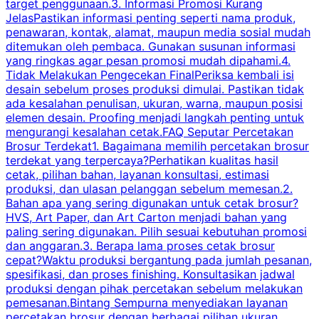
target penggunaan.3. Informasi Promosi Kurang
JelasPastikan informasi penting seperti nama produk,
p
penawaran, kontak, alamat, maupun media sosial mudah
s
ditemukan oleh pembaca. Gunakan susunan informasi
yang ringkas agar pesan promosi mudah dipahami.4.
O
Tidak Melakukan Pengecekan FinalPeriksa kembali isi
desain sebelum proses produksi dimulai. Pastikan tidak
k
ada kesalahan penulisan, ukuran, warna, maupun posisi
H
elemen desain. Proofing menjadi langkah penting untuk
mengurangi kesalahan cetak.FAQ Seputar Percetakan
s
Brosur Terdekat1. Bagaimana memilih percetakan brosur
terdekat yang terpercaya?Perhatikan kualitas hasil
cetak, pilihan bahan, layanan konsultasi, estimasi
produksi, dan ulasan pelanggan sebelum memesan.2.
Bahan apa yang sering digunakan untuk cetak brosur?
HVS, Art Paper, dan Art Carton menjadi bahan yang
paling sering digunakan. Pilih sesuai kebutuhan promosi
dan anggaran.3. Berapa lama proses cetak brosur
cepat?Waktu produksi bergantung pada jumlah pesanan,
spesifikasi, dan proses finishing. Konsultasikan jadwal
produksi dengan pihak percetakan sebelum melakukan
pemesanan.Bintang Sempurna menyediakan layanan
percetakan brosur dengan berbagai pilihan ukuran,