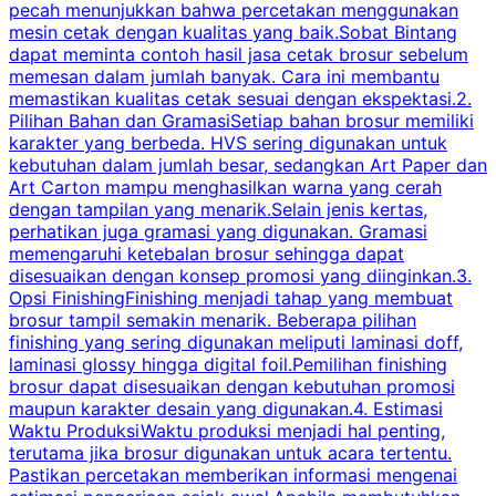
pecah menunjukkan bahwa percetakan menggunakan
mesin cetak dengan kualitas yang baik.Sobat Bintang
dapat meminta contoh hasil jasa cetak brosur sebelum
memesan dalam jumlah banyak. Cara ini membantu
u
memastikan kualitas cetak sesuai dengan ekspektasi.2.
p
Pilihan Bahan dan GramasiSetiap bahan brosur memiliki
karakter yang berbeda. HVS sering digunakan untuk
i
kebutuhan dalam jumlah besar, sedangkan Art Paper dan
p
Art Carton mampu menghasilkan warna yang cerah
t
dengan tampilan yang menarik.Selain jenis kertas,
perhatikan juga gramasi yang digunakan. Gramasi
t
memengaruhi ketebalan brosur sehingga dapat
disesuaikan dengan konsep promosi yang diinginkan.3.
s
Opsi FinishingFinishing menjadi tahap yang membuat
brosur tampil semakin menarik. Beberapa pilihan
d
finishing yang sering digunakan meliputi laminasi doff,
g
laminasi glossy hingga digital foil.Pemilihan finishing
d
brosur dapat disesuaikan dengan kebutuhan promosi
p
maupun karakter desain yang digunakan.4. Estimasi
Waktu ProduksiWaktu produksi menjadi hal penting,
terutama jika brosur digunakan untuk acara tertentu.
s
Pastikan percetakan memberikan informasi mengenai
s