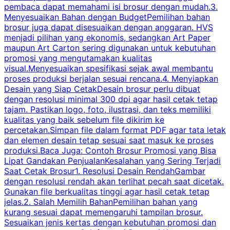
pembaca dapat memahami isi brosur dengan mudah.3.
i
Menyesuaikan Bahan dengan BudgetPemilihan bahan
brosur juga dapat disesuaikan dengan anggaran. HVS
menjadi pilihan yang ekonomis, sedangkan Art Paper
d
maupun Art Carton sering digunakan untuk kebutuhan
t
promosi yang mengutamakan kualitas
t
visual.Menyesuaikan spesifikasi sejak awal membantu
proses produksi berjalan sesuai rencana.4. Menyiapkan
k
Desain yang Siap CetakDesain brosur perlu dibuat
dengan resolusi minimal 300 dpi agar hasil cetak tetap
tajam. Pastikan logo, foto, ilustrasi, dan teks memiliki
kualitas yang baik sebelum file dikirim ke
percetakan.Simpan file dalam format PDF agar tata letak
dan elemen desain tetap sesuai saat masuk ke proses
produksi.Baca Juga: Contoh Brosur Promosi yang Bisa
s
Lipat Gandakan PenjualanKesalahan yang Sering Terjadi
Saat Cetak Brosur1. Resolusi Desain RendahGambar
dengan resolusi rendah akan terlihat pecah saat dicetak.
p
Gunakan file berkualitas tinggi agar hasil cetak tetap
T
jelas.2. Salah Memilih BahanPemilihan bahan yang
p
kurang sesuai dapat memengaruhi tampilan brosur.
Sesuaikan jenis kertas dengan kebutuhan promosi dan
m