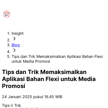
Insight
Blog
Tips dan Trik Memaksimalkan Aplikasi Bahan Flexi
untuk Media Promosi
Tips dan Trik Memaksimalkan
Aplikasi Bahan Flexi untuk Media
Promosi
24 Januari 2025 pukul 16.45
WIB
Tips n Trik