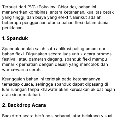
Terbuat dari PVC (Polyvinyl Chloride), bahan ini
menawarkan kombinasi antara ketahanan, kualitas cetak
yang tinggi, dan biaya yang efektif. Berikut adalah
beberapa penggunaan utama bahan flexi dalam dunia
periklanan:
1. Spanduk
Spanduk adalah salah satu aplikasi paling umum dari
bahan flexi. Digunakan secara luas untuk acara promosi,
festival, atau pameran dagang, spanduk flexi mampu
menarik perhatian dengan desain yang mencolok dan
warna-warna cerah.
Keunggulan bahan ini terletak pada ketahanannya
terhadap cuaca, sehingga spanduk dapat dipasang di
luar ruangan tanpa khawatir akan kerusakan akibat hujan
atau sinar matahari.
2. Backdrop Acara
Backdrop acara berfungsi sebagai latar belakang visual