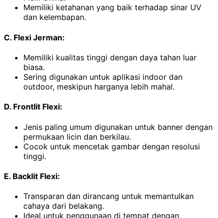
Memiliki ketahanan yang baik terhadap sinar UV
dan kelembapan.
C. Flexi Jerman:
Memiliki kualitas tinggi dengan daya tahan luar
biasa.
Sering digunakan untuk aplikasi indoor dan
outdoor, meskipun harganya lebih mahal.
D. Frontlit Flexi:
Jenis paling umum digunakan untuk banner dengan
permukaan licin dan berkilau.
Cocok untuk mencetak gambar dengan resolusi
tinggi.
E. Backlit Flexi:
Transparan dan dirancang untuk memantulkan
cahaya dari belakang.
Ideal untuk penggunaan di tempat dengan