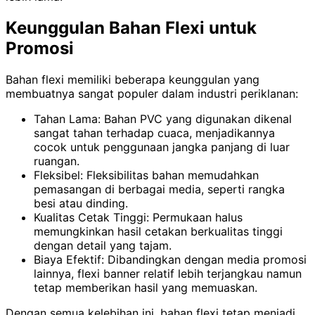
Keunggulan Bahan Flexi untuk
Promosi
Bahan flexi memiliki beberapa keunggulan yang
membuatnya sangat populer dalam industri periklanan:
Tahan Lama: Bahan PVC yang digunakan dikenal
sangat tahan terhadap cuaca, menjadikannya
cocok untuk penggunaan jangka panjang di luar
ruangan.
Fleksibel: Fleksibilitas bahan memudahkan
pemasangan di berbagai media, seperti rangka
besi atau dinding.
Kualitas Cetak Tinggi: Permukaan halus
memungkinkan hasil cetakan berkualitas tinggi
dengan detail yang tajam.
Biaya Efektif: Dibandingkan dengan media promosi
lainnya, flexi banner relatif lebih terjangkau namun
tetap memberikan hasil yang memuaskan.
Dengan semua kelebihan ini, bahan flexi tetap menjadi