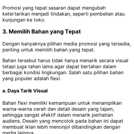
Promosi yang tepat sasaran dapat mengubah
ketertarikan menjadi tindakan, seperti pembelian atau
kunjungan ke toko.
3. Memilih Bahan yang Tepat
Dengan banyaknya pilihan media promosi yang tersedia,
penting untuk memilih bahan yang tepat.
Bahan tersebut harus tidak hanya menarik secara visual
tetapi juga tahan lama agar dapat bertahan dalam
berbagai kondisi lingkungan. Salah satu pilihan bahan
yang populer adalah flexi.
a. Daya Tarik Visual
Bahan flexi memiliki kemampuan untuk menampilkan
warna-warna cerah dan detail desain yang tajam,
sehingga sangat efektif dalam menarik perhatian
audiens.
Desain yang mencolok pada bahan ini dapat
membuat iklan lebih menonjol dibandingkan dengan
media lainnya.