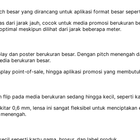
h besar yang dirancang untuk aplikasi format besar seperti
elas dari jarak jauh, cocok untuk media promosi berukuran 
ptimal meskipun dilihat dari jarak beberapa meter.
splay dan poster berukuran besar. Dengan pitch menengah da
dia berukuran besar.
play point-of-sale, hingga aplikasi promosi yang membutuh
n flip pada media berukuran sedang hingga kecil, seperti 
kitar 0,6 mm, lensa ini sangat fleksibel untuk menciptaka
a menengah.
ecil seperti kartu nama, brosur, dan label produk.