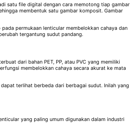
i satu file digital dengan cara memotong tiap gambar
an sehingga membentuk satu gambar komposit. Gambar
mikro pada permukaan lenticular membelokkan cahaya dan
berubah tergantung sudut pandang.
a terbuat dari bahan PET, PP, atau PVC yang memiliki
ang berfungsi membelokkan cahaya secara akurat ke mata
pat terlihat berbeda dari berbagai sudut. Inilah yang
lenticular yang paling umum digunakan dalam industri