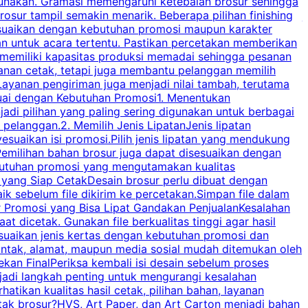
igunakan. Gramasi memengaruhi ketebalan brosur sehingga
a
osur tampil semakin menarik. Beberapa pilihan finishing
j
disesuaikan dengan kebutuhan promosi maupun karakter
k
an untuk acara tertentu. Pastikan percetakan memberikan
m
 memiliki kapasitas produksi memadai sehingga pesanan
n
yanan cetak, tetapi juga membantu pelanggan memilih
t
ayanan pengiriman juga menjadi nilai tambah, terutama
suai dengan Kebutuhan Promosi1. Menentukan
d
adi pilihan yang paling sering digunakan untuk berbagai
d
elanggan.2. Memilih Jenis LipatanJenis lipatan
g
esuaikan isi promosi.Pilih jenis lipatan yang mendukung
C
milihan bahan brosur juga dapat disesuaikan dengan
butuhan promosi yang mengutamakan kualitas
a
n yang Siap CetakDesain brosur perlu dibuat dengan
m
baik sebelum file dikirim ke percetakan.Simpan file dalam
r Promosi yang Bisa Lipat Gandakan PenjualanKesalahan
t dicetak. Gunakan file berkualitas tinggi agar hasil
p
esuaikan jenis kertas dengan kebutuhan promosi dan
ontak, alamat, maupun media sosial mudah ditemukan oleh
s
an FinalPeriksa kembali isi desain sebelum proses
c
njadi langkah penting untuk mengurangi kesalahan
P
tikan kualitas hasil cetak, pilihan bahan, layanan
tak brosur?HVS, Art Paper, dan Art Carton menjadi bahan