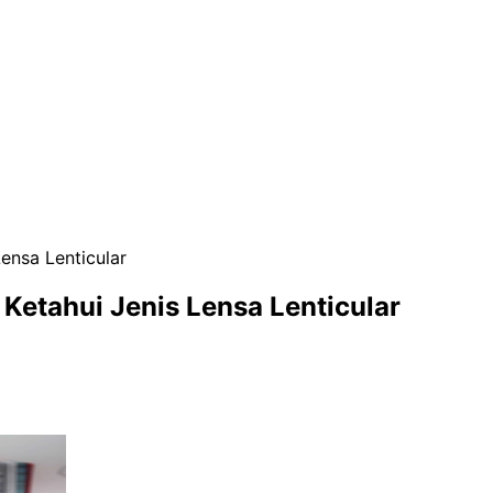
ensa Lenticular
Ketahui Jenis Lensa Lenticular