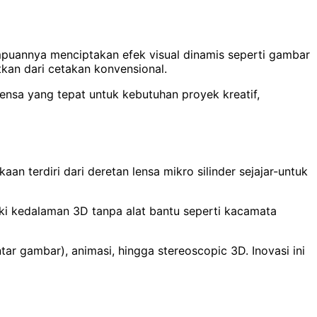
ampuannya menciptakan efek visual dinamis seperti gambar
tkan dari cetakan konvensional.
 lensa yang tepat untuk kebutuhan proyek kreatif,
n terdiri dari deretan lensa mikro silinder sejajar-untuk
ki kedalaman 3D tanpa alat bantu seperti kacamata
ntar gambar), animasi, hingga stereoscopic 3D. Inovasi ini