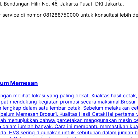
. Bendungan Hilir No. 46, Jakarta Pusat, DKI Jakarta.
service di nomor 081288750000 untuk konsultasi lebih det
belum Memesan
an melihat lokasi yang paling dekat. Kualitas hasil cetak,
dapat mendukung kegiatan promosi secara maksimal.Brosur
engkap dalam satu lembar cetak. Sebelum melakukan cetak 
belum Memesan Brosur1. Kualitas Hasil CetakHal pertama ya
pecah menunjukkan bahwa percetakan menggunakan mesin ce
 dalam jumlah banyak. Cara ini membantu memastikan kuali
eda. HVS sering digunakan untuk kebutuhan dalam jumlah 