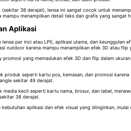
(sekitar 38 derajat), lensa ini sangat cocok untuk menamp
 juga mampu menampilkan detail teks dan grafis yang sangat h
n Aplikasi
 lensa per inci atau LPI), aplikasi utama, dan keunggulan e
asi outdoor karena mampu menampilkan efek 3D atau flip yan
ay promosi yang memadukan efek 3D dan flip dalam ukuran
k produk seperti kartu pos, kemasan, dan promosi karena m
angle sekitar 49 derajat.
k media kecil seperti kartu nama, brosur, dan label, menaw
ekitar 38 derajat.
 kebutuhan aplikasi dan efek visual yang diinginkan, mulai d