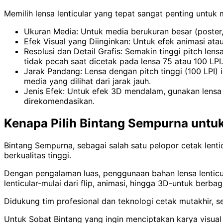
Memilih lensa lenticular yang tepat sangat penting untuk 
Ukuran Media: Untuk media berukuran besar (poster, d
Efek Visual yang Diinginkan: Untuk efek animasi atau 
Resolusi dan Detail Grafis: Semakin tinggi pitch lens
tidak pecah saat dicetak pada lensa 75 atau 100 LPI.
Jarak Pandang: Lensa dengan pitch tinggi (100 LPI) 
media yang dilihat dari jarak jauh.
Jenis Efek: Untuk efek 3D mendalam, gunakan lensa d
direkomendasikan.
Kenapa Pilih Bintang Sempurna untuk
Bintang Sempurna, sebagai salah satu pelopor cetak lenti
berkualitas tinggi.
Dengan pengalaman luas, penggunaan bahan lensa lenticul
lenticular-mulai dari flip, animasi, hingga 3D-untuk berb
Didukung tim profesional dan teknologi cetak mutakhir, s
Untuk Sobat Bintang yang ingin menciptakan karya visual 