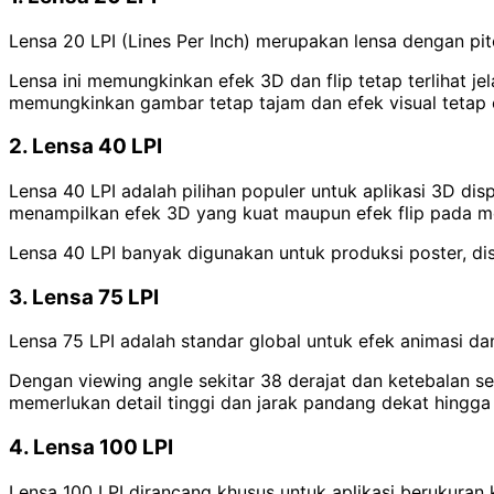
Lensa 20 LPI (Lines Per Inch) merupakan lensa dengan pitc
Lensa ini memungkinkan efek 3D dan flip tetap terlihat j
memungkinkan gambar tetap tajam dan efek visual tetap o
2. Lensa 40 LPI
Lensa 40 LPI adalah pilihan populer untuk aplikasi 3D di
menampilkan efek 3D yang kuat maupun efek flip pada me
Lensa 40 LPI banyak digunakan untuk produksi poster, dis
3. Lensa 75 LPI
Lensa 75 LPI adalah standar global untuk efek animasi da
Dengan viewing angle sekitar 38 derajat dan ketebalan se
memerlukan detail tinggi dan jarak pandang dekat hingg
4. Lensa 100 LPI
Lensa 100 LPI dirancang khusus untuk aplikasi berukuran k