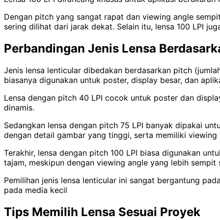
Dengan pitch yang sangat rapat dan viewing angle sempit 
sering dilihat dari jarak dekat. Selain itu, lensa 100 LPI
Perbandingan Jenis Lensa Berdasarka
Jenis lensa lenticular dibedakan berdasarkan pitch (jumlah
biasanya digunakan untuk poster, display besar, dan aplik
Lensa dengan pitch 40 LPI cocok untuk poster dan displ
dinamis.
Sedangkan lensa dengan pitch 75 LPI banyak dipakai untu
dengan detail gambar yang tinggi, serta memiliki viewing 
Terakhir, lensa dengan pitch 100 LPI biasa digunakan untu
tajam, meskipun dengan viewing angle yang lebih sempit s
Pemilihan jenis lensa lenticular ini sangat bergantung pada
pada media kecil
Tips Memilih Lensa Sesuai Proyek