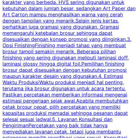
karakter yang berbeda. HVS sering digunakan untuk
i
kebutuhan dalam jumlah besar, sedangkan Art Paper dan
p
Art Carton mampu menghasilkan warna yang cerah
t
dengan tampilan yang menarik.Selain jenis kertas,
perhatikan juga gramasi yang digunakan. Gramasi
t
memengaruhi ketebalan brosur sehingga dapat
disesuaikan dengan konsep promosi yang diinginkan.3.
s
Opsi FinishingFinishing menjadi tahap yang membuat
brosur tampil semakin menarik. Beberapa pilihan
d
finishing yang sering digunakan meliputi laminasi doff,
g
laminasi glossy hingga digital foil.Pemilihan finishing
d
brosur dapat disesuaikan dengan kebutuhan promosi
p
maupun karakter desain yang digunakan.4. Estimasi
Waktu ProduksiWaktu produksi menjadi hal penting,
terutama jika brosur digunakan untuk acara tertentu.
s
Pastikan percetakan memberikan informasi mengenai
s
estimasi pengerjaan sejak awal.Apabila membutuhkan
m
cetak brosur cepat, pilih percetakan yang memiliki
d
kapasitas produksi memadai sehingga pesanan dapat
selesai sesuai jadwal.5. Layanan Konsultasi dan
t
PengirimanPercetakan yang baik tidak hanya
S
menyediakan layanan cetak, tetapi juga membantu
t
pelanggan memilih spesifikasi yang sesuai. Konsultasi
b