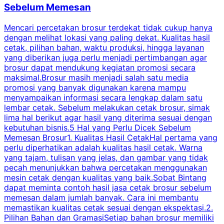
Sebelum Memesan
Mencari percetakan brosur terdekat tidak cukup hanya
C
dengan melihat lokasi yang paling dekat. Kualitas hasil
cetak, pilihan bahan, waktu produksi, hingga layanan
S
yang diberikan juga perlu menjadi pertimbangan agar
t
brosur dapat mendukung kegiatan promosi secara
n
maksimal.Brosur masih menjadi salah satu media
k
promosi yang banyak digunakan karena mampu
d
menyampaikan informasi secara lengkap dalam satu
c
lembar cetak. Sebelum melakukan cetak brosur, simak
lima hal berikut agar hasil yang diterima sesuai dengan
s
kebutuhan bisnis.5 Hal yang Perlu Dicek Sebelum
Memesan Brosur1. Kualitas Hasil CetakHal pertama yang
perlu diperhatikan adalah kualitas hasil cetak. Warna
m
yang tajam, tulisan yang jelas, dan gambar yang tidak
U
pecah menunjukkan bahwa percetakan menggunakan
mesin cetak dengan kualitas yang baik.Sobat Bintang
dapat meminta contoh hasil jasa cetak brosur sebelum
memesan dalam jumlah banyak. Cara ini membantu
u
memastikan kualitas cetak sesuai dengan ekspektasi.2.
p
Pilihan Bahan dan GramasiSetiap bahan brosur memiliki