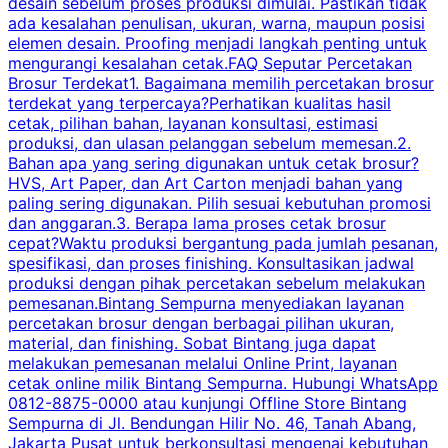
desain sebelum proses produksi dimulai. Pastikan tidak
k
ada kesalahan penulisan, ukuran, warna, maupun posisi
H
elemen desain. Proofing menjadi langkah penting untuk
mengurangi kesalahan cetak.FAQ Seputar Percetakan
s
Brosur Terdekat1. Bagaimana memilih percetakan brosur
terdekat yang terpercaya?Perhatikan kualitas hasil
cetak, pilihan bahan, layanan konsultasi, estimasi
produksi, dan ulasan pelanggan sebelum memesan.2.
Bahan apa yang sering digunakan untuk cetak brosur?
HVS, Art Paper, dan Art Carton menjadi bahan yang
paling sering digunakan. Pilih sesuai kebutuhan promosi
dan anggaran.3. Berapa lama proses cetak brosur
cepat?Waktu produksi bergantung pada jumlah pesanan,
spesifikasi, dan proses finishing. Konsultasikan jadwal
produksi dengan pihak percetakan sebelum melakukan
pemesanan.Bintang Sempurna menyediakan layanan
percetakan brosur dengan berbagai pilihan ukuran,
material, dan finishing. Sobat Bintang juga dapat
melakukan pemesanan melalui Online Print, layanan
cetak online milik Bintang Sempurna. Hubungi WhatsApp
0812-8875-0000 atau kunjungi Offline Store Bintang
Sempurna di Jl. Bendungan Hilir No. 46, Tanah Abang,
Jakarta Pusat untuk berkonsultasi mengenai kebutuhan