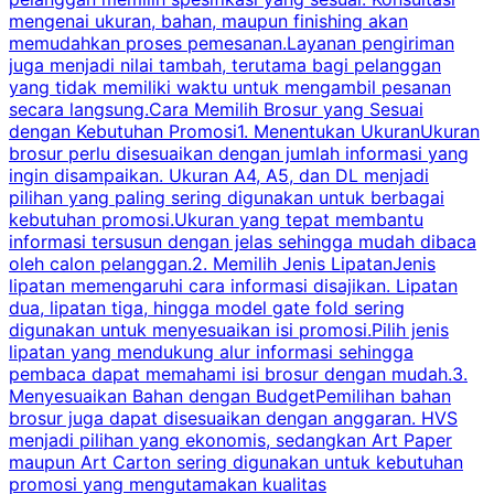
mengenai ukuran, bahan, maupun finishing akan
memudahkan proses pemesanan.Layanan pengiriman
h
juga menjadi nilai tambah, terutama bagi pelanggan
p
yang tidak memiliki waktu untuk mengambil pesanan
m
secara langsung.Cara Memilih Brosur yang Sesuai
dengan Kebutuhan Promosi1. Menentukan UkuranUkuran
w
brosur perlu disesuaikan dengan jumlah informasi yang
ingin disampaikan. Ukuran A4, A5, dan DL menjadi
pilihan yang paling sering digunakan untuk berbagai
f
kebutuhan promosi.Ukuran yang tepat membantu
d
informasi tersusun dengan jelas sehingga mudah dibaca
l
oleh calon pelanggan.2. Memilih Jenis LipatanJenis
t
lipatan memengaruhi cara informasi disajikan. Lipatan
S
dua, lipatan tiga, hingga model gate fold sering
P
digunakan untuk menyesuaikan isi promosi.Pilih jenis
lipatan yang mendukung alur informasi sehingga
s
pembaca dapat memahami isi brosur dengan mudah.3.
i
Menyesuaikan Bahan dengan BudgetPemilihan bahan
brosur juga dapat disesuaikan dengan anggaran. HVS
menjadi pilihan yang ekonomis, sedangkan Art Paper
d
maupun Art Carton sering digunakan untuk kebutuhan
t
promosi yang mengutamakan kualitas
t