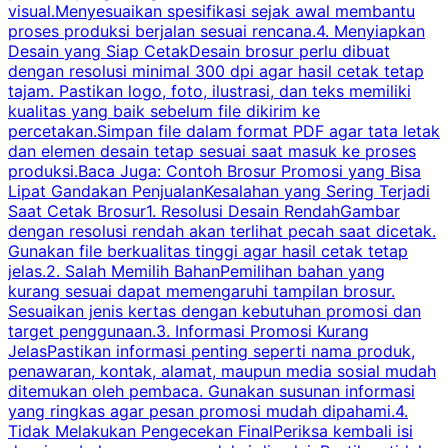
visual.Menyesuaikan spesifikasi sejak awal membantu
proses produksi berjalan sesuai rencana.4. Menyiapkan
k
Desain yang Siap CetakDesain brosur perlu dibuat
dengan resolusi minimal 300 dpi agar hasil cetak tetap
tajam. Pastikan logo, foto, ilustrasi, dan teks memiliki
kualitas yang baik sebelum file dikirim ke
percetakan.Simpan file dalam format PDF agar tata letak
dan elemen desain tetap sesuai saat masuk ke proses
produksi.Baca Juga: Contoh Brosur Promosi yang Bisa
s
Lipat Gandakan PenjualanKesalahan yang Sering Terjadi
Saat Cetak Brosur1. Resolusi Desain RendahGambar
dengan resolusi rendah akan terlihat pecah saat dicetak.
p
Gunakan file berkualitas tinggi agar hasil cetak tetap
T
jelas.2. Salah Memilih BahanPemilihan bahan yang
p
kurang sesuai dapat memengaruhi tampilan brosur.
Sesuaikan jenis kertas dengan kebutuhan promosi dan
m
target penggunaan.3. Informasi Promosi Kurang
JelasPastikan informasi penting seperti nama produk,
p
penawaran, kontak, alamat, maupun media sosial mudah
s
ditemukan oleh pembaca. Gunakan susunan informasi
yang ringkas agar pesan promosi mudah dipahami.4.
O
Tidak Melakukan Pengecekan FinalPeriksa kembali isi