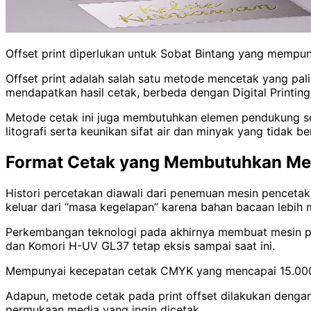
Offset print diperlukan untuk Sobat Bintang yang mempun
Offset print adalah salah satu metode mencetak yang pa
mendapatkan hasil cetak, berbeda dengan Digital Printing
Metode cetak ini juga membutuhkan elemen pendukung se
litografi serta keunikan sifat air dan minyak yang tidak b
Format Cetak yang Membutuhkan Met
Histori percetakan diawali dari penemuan mesin pencetak
keluar dari “masa kegelapan” karena bahan bacaan lebih
Perkembangan teknologi pada akhirnya membuat mesin pe
dan Komori H-UV GL37 tetap eksis sampai saat ini.
Mempunyai kecepatan cetak CMYK yang mencapai 15.000 le
Adapun, metode cetak pada print offset dilakukan dengan 
permukaan media yang ingin dicetak.