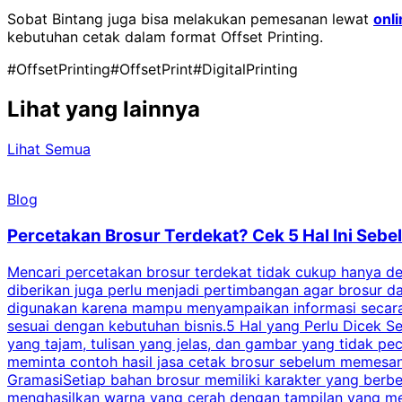
Sobat Bintang juga bisa melakukan pemesanan lewat
onli
kebutuhan cetak dalam format Offset Printing.
#OffsetPrinting
#OffsetPrint
#DigitalPrinting
Lihat yang lainnya
Lihat Semua
Blog
Percetakan Brosur Terdekat? Cek 5 Hal Ini Se
Mencari percetakan brosur terdekat tidak cukup hanya deng
diberikan juga perlu menjadi pertimbangan agar brosur 
digunakan karena mampu menyampaikan informasi secara l
sesuai dengan kebutuhan bisnis.5 Hal yang Perlu Dicek Se
yang tajam, tulisan yang jelas, dan gambar yang tidak 
meminta contoh hasil jasa cetak brosur sebelum memesan
GramasiSetiap bahan brosur memiliki karakter yang berb
menghasilkan warna yang cerah dengan tampilan yang men