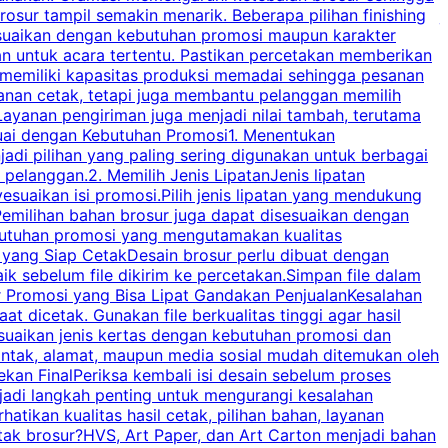
osur tampil semakin menarik. Beberapa pilihan finishing
j
disesuaikan dengan kebutuhan promosi maupun karakter
k
an untuk acara tertentu. Pastikan percetakan memberikan
m
 memiliki kapasitas produksi memadai sehingga pesanan
n
yanan cetak, tetapi juga membantu pelanggan memilih
t
ayanan pengiriman juga menjadi nilai tambah, terutama
suai dengan Kebutuhan Promosi1. Menentukan
d
adi pilihan yang paling sering digunakan untuk berbagai
d
elanggan.2. Memilih Jenis LipatanJenis lipatan
g
esuaikan isi promosi.Pilih jenis lipatan yang mendukung
C
milihan bahan brosur juga dapat disesuaikan dengan
butuhan promosi yang mengutamakan kualitas
a
n yang Siap CetakDesain brosur perlu dibuat dengan
m
baik sebelum file dikirim ke percetakan.Simpan file dalam
r Promosi yang Bisa Lipat Gandakan PenjualanKesalahan
t dicetak. Gunakan file berkualitas tinggi agar hasil
p
esuaikan jenis kertas dengan kebutuhan promosi dan
ontak, alamat, maupun media sosial mudah ditemukan oleh
s
an FinalPeriksa kembali isi desain sebelum proses
c
njadi langkah penting untuk mengurangi kesalahan
P
tikan kualitas hasil cetak, pilihan bahan, layanan
tak brosur?HVS, Art Paper, dan Art Carton menjadi bahan