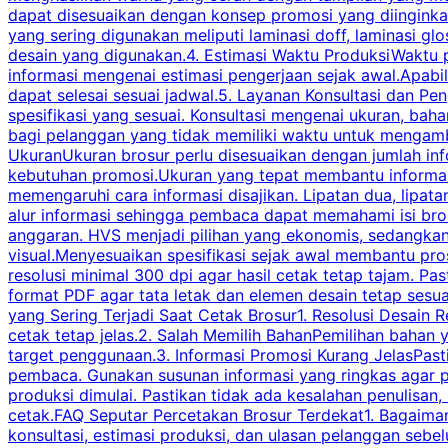
dapat disesuaikan dengan konsep promosi yang diinginkan
yang sering digunakan meliputi laminasi doff, laminasi gl
desain yang digunakan.4. Estimasi Waktu ProduksiWaktu p
informasi mengenai estimasi pengerjaan sejak awal.Apabi
dapat selesai sesuai jadwal.5. Layanan Konsultasi dan P
spesifikasi yang sesuai. Konsultasi mengenai ukuran, ba
bagi pelanggan yang tidak memiliki waktu untuk mengam
UkuranUkuran brosur perlu disesuaikan dengan jumlah inf
kebutuhan promosi.Ukuran yang tepat membantu informasi 
memengaruhi cara informasi disajikan. Lipatan dua, lipata
alur informasi sehingga pembaca dapat memahami isi br
anggaran. HVS menjadi pilihan yang ekonomis, sedangka
visual.Menyesuaikan spesifikasi sejak awal membantu pro
resolusi minimal 300 dpi agar hasil cetak tetap tajam. Past
format PDF agar tata letak dan elemen desain tetap sesu
yang Sering Terjadi Saat Cetak Brosur1. Resolusi Desain R
cetak tetap jelas.2. Salah Memilih BahanPemilihan bahan
target penggunaan.3. Informasi Promosi Kurang JelasPast
pembaca. Gunakan susunan informasi yang ringkas agar p
produksi dimulai. Pastikan tidak ada kesalahan penulisan
cetak.FAQ Seputar Percetakan Brosur Terdekat1. Bagaimana
konsultasi, estimasi produksi, dan ulasan pelanggan seb