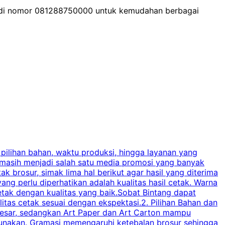
 di nomor 081288750000 untuk kemudahan berbagai
 pilihan bahan, waktu produksi, hingga layanan yang
C
 masih menjadi salah satu media promosi yang banyak
a
brosur, simak lima hal berikut agar hasil yang diterima
p
ng perlu diperhatikan adalah kualitas hasil cetak. Warna
s
tak dengan kualitas yang baik.Sobat Bintang dapat
tas cetak sesuai dengan ekspektasi.2. Pilihan Bahan dan
u
besar, sedangkan Art Paper dan Art Carton mampu
s
igunakan. Gramasi memengaruhi ketebalan brosur sehingga
a