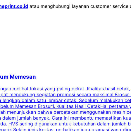
neprint.co.id
atau menghubungi layanan customer service
belum Memesan
an melihat lokasi yang paling dekat. Kualitas hasil cetak,
dapat mendukung kegiatan promosi secara maksimal.Brosur
engkap dalam satu lembar cetak. Sebelum melakukan cetak 
belum Memesan Brosur1. Kualitas Hasil CetakHal pertama ya
pecah menunjukkan bahwa percetakan menggunakan mesin ce
 dalam jumlah banyak. Cara ini membantu memastikan kuali
eda. HVS sering digunakan untuk kebutuhan dalam jumlah 
arik.Selain jenis kertas, perhatikan juga gramasi yang d