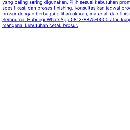
yang paling sering digunakan. Pilih sesuai kebutuhan pr
spesifikasi, dan proses finishing. Konsultasikan jadwa
brosur dengan berbagai pilihan ukuran, material, dan fini
Sempurna. Hubungi WhatsApp 0812-8875-0000 atau kunjungi
mengenai kebutuhan cetak brosur.