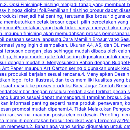
.3. Opsi FinishingFinishing menjadi tahap yang membuat br
ossy hingga digital foil.Pemilihan finishing brosur dapat 
roduksi menjadi hal penting, terutama jika brosur digunak
la membutuhkan cetak brosur cepat, pilih percetakan yang
engirimanPercetakan yang baik tidak hanya menyediakan la
han, maupun finishing akan memudahkan proses pemesanan.L
bil pesanan secara langsung.Cara Memilih Brosur yang Se
ormasi yang ingin disampaikan. Ukuran A4, A5, dan DL menj
tersusun dengan jelas sehingga mudah dibaca oleh calon p
n tiga, hingga model gate fold sering digunakan untuk meny
osur dengan mudah.3. Menyesuaikan Bahan dengan BudgetPe
n Art Paper maupun Art Carton sering digunakan untuk ke
ses produksi berjalan sesuai rencana.4. Menyiapkan Desai
ikan logo, foto, ilustrasi, dan teks memiliki kualitas yang 
ai saat masuk ke proses produksi.Baca Juga: Contoh Brosu
endahGambar dengan resolusi rendah akan terlihat pecah saa
 yang kurang sesuai dapat memengaruhi tampilan brosur. S
ikan informasi penting seperti nama produk, penawaran, k
esan promosi mudah dipahami.4. Tidak Melakukan Pengecek
, ukuran, warna, maupun posisi elemen desain. Proofing me
 memilih percetakan brosur terdekat yang terpercaya?Perha
elum memesan.2. Bahan apa yang sering digunakan untuk ce