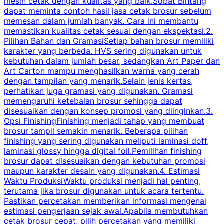
mesin cetak dengan kualitas yang baik.Sobat Bintang
dapat meminta contoh hasil jasa cetak brosur sebelum
memesan dalam jumlah banyak. Cara ini membantu
u
memastikan kualitas cetak sesuai dengan ekspektasi.2.
p
Pilihan Bahan dan GramasiSetiap bahan brosur memiliki
karakter yang berbeda. HVS sering digunakan untuk
i
kebutuhan dalam jumlah besar, sedangkan Art Paper dan
p
Art Carton mampu menghasilkan warna yang cerah
t
dengan tampilan yang menarik.Selain jenis kertas,
perhatikan juga gramasi yang digunakan. Gramasi
t
memengaruhi ketebalan brosur sehingga dapat
disesuaikan dengan konsep promosi yang diinginkan.3.
s
Opsi FinishingFinishing menjadi tahap yang membuat
brosur tampil semakin menarik. Beberapa pilihan
d
finishing yang sering digunakan meliputi laminasi doff,
g
laminasi glossy hingga digital foil.Pemilihan finishing
d
brosur dapat disesuaikan dengan kebutuhan promosi
p
maupun karakter desain yang digunakan.4. Estimasi
Waktu ProduksiWaktu produksi menjadi hal penting,
terutama jika brosur digunakan untuk acara tertentu.
s
Pastikan percetakan memberikan informasi mengenai
s
estimasi pengerjaan sejak awal.Apabila membutuhkan
m
cetak brosur cepat, pilih percetakan yang memiliki
d