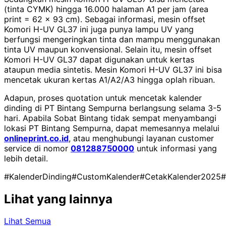
(tinta CYMK) hingga 16.000 halaman A1 per jam (area
print = 62 x 93 cm). Sebagai informasi, mesin offset
Komori H-UV GL37 ini juga punya lampu UV yang
berfungsi mengeringkan tinta dan mampu menggunakan
tinta UV maupun konvensional. Selain itu, mesin offset
Komori H-UV GL37 dapat digunakan untuk kertas
ataupun media sintetis. Mesin Komori H-UV GL37 ini bisa
mencetak ukuran kertas A1/A2/A3 hingga oplah ribuan.
Adapun, proses quotation untuk mencetak kalender
dinding di PT Bintang Sempurna berlangsung selama 3-5
hari. Apabila Sobat Bintang tidak sempat menyambangi
lokasi PT Bintang Sempurna, dapat memesannya melalui
onlineprint.co.id
, atau menghubungi layanan customer
service di nomor
081288750000
untuk informasi yang
lebih detail.
#KalenderDinding
#CustomKalender
#CetakKalender2025
#
Lihat yang lainnya
Lihat Semua