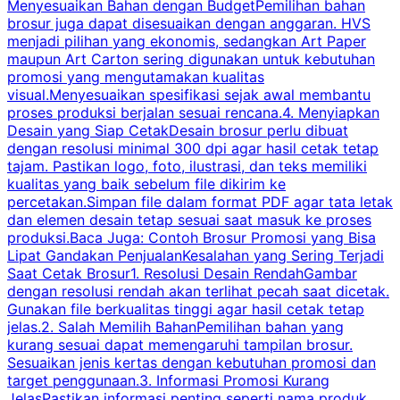
Menyesuaikan Bahan dengan BudgetPemilihan bahan
brosur juga dapat disesuaikan dengan anggaran. HVS
menjadi pilihan yang ekonomis, sedangkan Art Paper
d
maupun Art Carton sering digunakan untuk kebutuhan
t
promosi yang mengutamakan kualitas
t
visual.Menyesuaikan spesifikasi sejak awal membantu
proses produksi berjalan sesuai rencana.4. Menyiapkan
k
Desain yang Siap CetakDesain brosur perlu dibuat
dengan resolusi minimal 300 dpi agar hasil cetak tetap
tajam. Pastikan logo, foto, ilustrasi, dan teks memiliki
kualitas yang baik sebelum file dikirim ke
percetakan.Simpan file dalam format PDF agar tata letak
dan elemen desain tetap sesuai saat masuk ke proses
produksi.Baca Juga: Contoh Brosur Promosi yang Bisa
s
Lipat Gandakan PenjualanKesalahan yang Sering Terjadi
Saat Cetak Brosur1. Resolusi Desain RendahGambar
dengan resolusi rendah akan terlihat pecah saat dicetak.
p
Gunakan file berkualitas tinggi agar hasil cetak tetap
T
jelas.2. Salah Memilih BahanPemilihan bahan yang
p
kurang sesuai dapat memengaruhi tampilan brosur.
Sesuaikan jenis kertas dengan kebutuhan promosi dan
m
target penggunaan.3. Informasi Promosi Kurang
JelasPastikan informasi penting seperti nama produk,
p