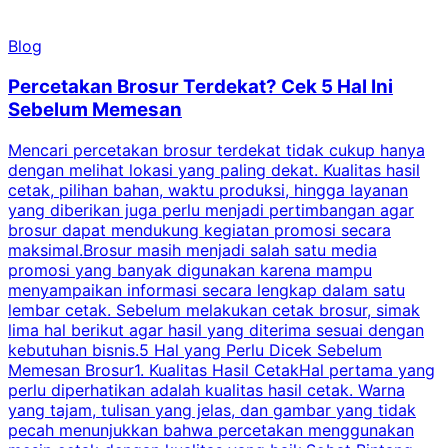
Blog
Percetakan Brosur Terdekat? Cek 5 Hal Ini
Sebelum Memesan
Mencari percetakan brosur terdekat tidak cukup hanya
C
dengan melihat lokasi yang paling dekat. Kualitas hasil
cetak, pilihan bahan, waktu produksi, hingga layanan
S
yang diberikan juga perlu menjadi pertimbangan agar
t
brosur dapat mendukung kegiatan promosi secara
n
maksimal.Brosur masih menjadi salah satu media
k
promosi yang banyak digunakan karena mampu
d
menyampaikan informasi secara lengkap dalam satu
c
lembar cetak. Sebelum melakukan cetak brosur, simak
lima hal berikut agar hasil yang diterima sesuai dengan
s
kebutuhan bisnis.5 Hal yang Perlu Dicek Sebelum
Memesan Brosur1. Kualitas Hasil CetakHal pertama yang
perlu diperhatikan adalah kualitas hasil cetak. Warna
m
yang tajam, tulisan yang jelas, dan gambar yang tidak
U
pecah menunjukkan bahwa percetakan menggunakan