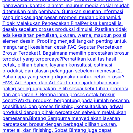
penawaran, kontak, alamat, maupun media sosial mudah
s
ditemukan oleh pembaca. Gunakan susunan informasi
yang ringkas agar pesan promosi mudah dipahami.4.
O
Tidak Melakukan Pengecekan FinalPeriksa kembali isi
desain sebelum proses produksi dimulai. Pastikan tidak
k
ada kesalahan penulisan, ukuran, warna, maupun posisi
H
elemen desain. Proofing menjadi langkah penting untuk
mengurangi kesalahan cetak.FAQ Seputar Percetakan
s
Brosur Terdekat1. Bagaimana memilih percetakan brosur
terdekat yang terpercaya?Perhatikan kualitas hasil
cetak, pilihan bahan, layanan konsultasi, estimasi
produksi, dan ulasan pelanggan sebelum memesan.2.
Bahan apa yang sering digunakan untuk cetak brosur?
HVS, Art Paper, dan Art Carton menjadi bahan yang
paling sering digunakan. Pilih sesuai kebutuhan promosi
dan anggaran.3. Berapa lama proses cetak brosur
cepat?Waktu produksi bergantung pada jumlah pesanan,
spesifikasi, dan proses finishing. Konsultasikan jadwal
produksi dengan pihak percetakan sebelum melakukan
pemesanan.Bintang Sempurna menyediakan layanan
percetakan brosur dengan berbagai pilihan ukuran,
material, dan finishing. Sobat Bintang juga dapat