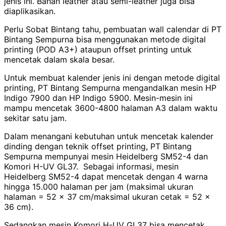
jenis ini. Bahan leather atau semi-leather juga bisa
diaplikasikan.
Perlu Sobat Bintang tahu, pembuatan wall calendar di PT
Bintang Sempurna bisa menggunakan metode digital
printing (POD A3+) ataupun offset printing untuk
mencetak dalam skala besar.
Untuk membuat kalender jenis ini dengan metode digital
printing, PT Bintang Sempurna mengandalkan mesin HP
Indigo 7900 dan HP Indigo 5900. Mesin-mesin ini
mampu mencetak 3600-4800 halaman A3 dalam waktu
sekitar satu jam.
Dalam menangani kebutuhan untuk mencetak kalender
dinding dengan teknik offset printing, PT Bintang
Sempurna mempunyai mesin Heidelberg SM52-4 dan
Komori H-UV GL37. Sebagai informasi, mesin
Heidelberg SM52-4 dapat mencetak dengan 4 warna
hingga 15.000 halaman per jam (maksimal ukuran
halaman = 52 x 37 cm/maksimal ukuran cetak = 52 x
36 cm).
Sedangkan mesin Komori H-UV GL37 bisa mencetak