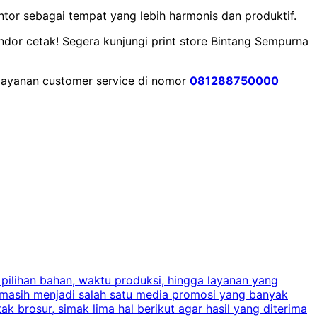
or sebagai tempat yang lebih harmonis dan produktif.
dor cetak! Segera kunjungi print store Bintang Sempurna
 layanan customer service di nomor
081288750000
 pilihan bahan, waktu produksi, hingga layanan yang
C
 masih menjadi salah satu media promosi yang banyak
a
brosur, simak lima hal berikut agar hasil yang diterima
p