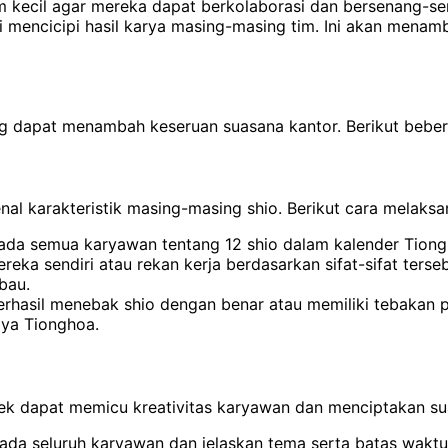
m kecil agar mereka dapat berkolaborasi dan bersenang-
esi mencicipi hasil karya masing-masing tim. Ini akan me
ng dapat menambah keseruan suasana kantor. Berikut beber
al karakteristik masing-masing shio. Berikut cara melaks
pada semua karyawan tentang 12 shio dalam kalender Tiong
ka sendiri atau rekan kerja berdasarkan sifat-sifat terseb
bau.
rhasil menebak shio dengan benar atau memiliki tebakan pa
aya Tionghoa.
k dapat memicu kreativitas karyawan dan menciptakan sua
 seluruh karyawan dan jelaskan tema serta batas wakt