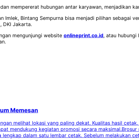
 dan mempererat hubungan antar karyawan, menjadikan kant
 Imlek, Bintang Sempurna bisa menjadi pilihan sebagai ven
, DKI Jakarta.
dengan mengunjungi website
onlineprint.co.id
, atau hubungi
an.
belum Memesan
an melihat lokasi yang paling dekat. Kualitas hasil cetak,
dapat mendukung kegiatan promosi secara maksimal.Brosur
engkap dalam satu lembar cetak. Sebelum melakukan cetak 