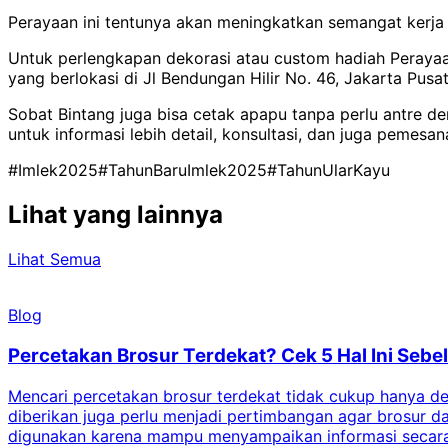
Perayaan ini tentunya akan meningkatkan semangat kerja
Untuk perlengkapan dekorasi atau custom hadiah Perayaan
yang berlokasi di Jl Bendungan Hilir No. 46, Jakarta Pusat
Sobat Bintang juga bisa cetak apapu tanpa perlu antre 
untuk informasi lebih detail, konsultasi, dan juga pemesan
#Imlek2025
#TahunBaruImlek2025
#TahunUlarKayu
Lihat yang lainnya
Lihat Semua
Blog
Percetakan Brosur Terdekat? Cek 5 Hal Ini Se
Mencari percetakan brosur terdekat tidak cukup hanya deng
diberikan juga perlu menjadi pertimbangan agar brosur 
digunakan karena mampu menyampaikan informasi secara l