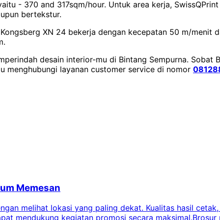
u - 370 and 317sqm/hour. Untuk area kerja, SwissQPrint be
upun bertekstur.
sko Kongsberg XN 24 bekerja dengan kecepatan 50 m/menit d
m.
memperindah desain interior-mu di Bintang Sempurna. Soba
tau menghubungi layanan customer service di nomor
08128
belum Memesan
an melihat lokasi yang paling dekat. Kualitas hasil cetak,
dapat mendukung kegiatan promosi secara maksimal.Brosur