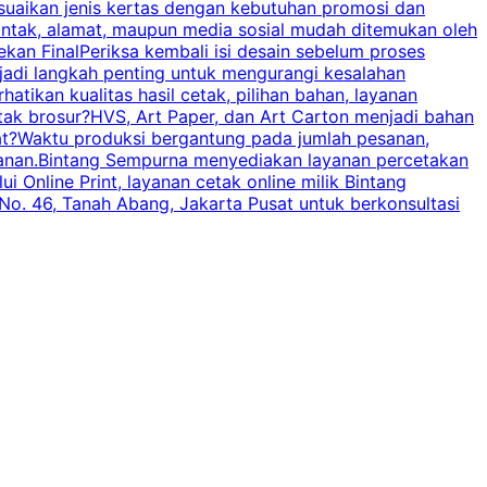
esuaikan jenis kertas dengan kebutuhan promosi dan
ontak, alamat, maupun media sosial mudah ditemukan oleh
s
an FinalPeriksa kembali isi desain sebelum proses
c
njadi langkah penting untuk mengurangi kesalahan
P
tikan kualitas hasil cetak, pilihan bahan, layanan
tak brosur?HVS, Art Paper, dan Art Carton menjadi bahan
pat?Waktu produksi bergantung pada jumlah pesanan,
esanan.Bintang Sempurna menyediakan layanan percetakan
 Online Print, layanan cetak online milik Bintang
o. 46, Tanah Abang, Jakarta Pusat untuk berkonsultasi