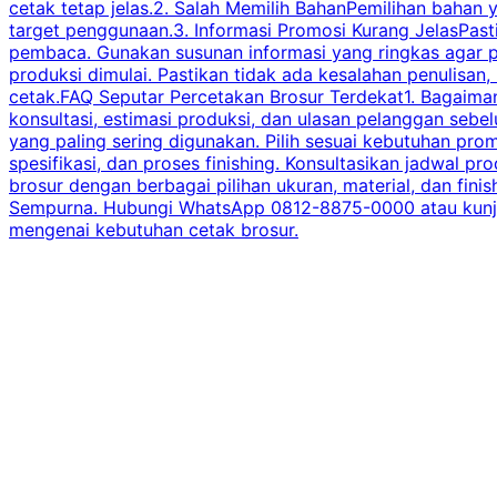
cetak tetap jelas.2. Salah Memilih BahanPemilihan bahan
target penggunaan.3. Informasi Promosi Kurang JelasPast
pembaca. Gunakan susunan informasi yang ringkas agar p
produksi dimulai. Pastikan tidak ada kesalahan penulisan
cetak.FAQ Seputar Percetakan Brosur Terdekat1. Bagaimana
konsultasi, estimasi produksi, dan ulasan pelanggan seb
yang paling sering digunakan. Pilih sesuai kebutuhan pr
spesifikasi, dan proses finishing. Konsultasikan jadwa
brosur dengan berbagai pilihan ukuran, material, dan fini
Sempurna. Hubungi WhatsApp 0812-8875-0000 atau kunjungi
mengenai kebutuhan cetak brosur.