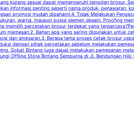
 yang kurang sesuai dapat memengaruhi tampilan brosur. S
ikan informasi penting seperti nama produk, penawaran, k
esan promosi mudah dipahami.4. Tidak Melakukan Pengecek
, ukuran, warna, maupun posisi elemen desain. Proofing me
 memilih percetakan brosur terdekat yang terpercaya?Perha
elum memesan.2. Bahan apa yang sering digunakan untuk ce
omosi dan anggaran.3. Berapa lama proses cetak brosur ce
l produksi dengan pihak percetakan sebelum melakukan pem
shing. Sobat Bintang juga dapat melakukan pemesanan melalui
 Offline Store Bintang Sempurna di Jl. Bendungan Hilir N