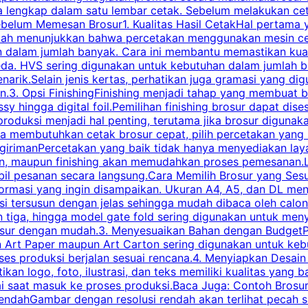
engkap dalam satu lembar cetak. Sebelum melakukan cetak 
belum Memesan Brosur1. Kualitas Hasil CetakHal pertama ya
pecah menunjukkan bahwa percetakan menggunakan mesin ce
 dalam jumlah banyak. Cara ini membantu memastikan kuali
eda. HVS sering digunakan untuk kebutuhan dalam jumlah 
arik.Selain jenis kertas, perhatikan juga gramasi yang d
.3. Opsi FinishingFinishing menjadi tahap yang membuat br
ossy hingga digital foil.Pemilihan finishing brosur dapat 
roduksi menjadi hal penting, terutama jika brosur digunak
la membutuhkan cetak brosur cepat, pilih percetakan yang
engirimanPercetakan yang baik tidak hanya menyediakan la
han, maupun finishing akan memudahkan proses pemesanan.L
bil pesanan secara langsung.Cara Memilih Brosur yang Se
ormasi yang ingin disampaikan. Ukuran A4, A5, dan DL menj
tersusun dengan jelas sehingga mudah dibaca oleh calon p
n tiga, hingga model gate fold sering digunakan untuk meny
osur dengan mudah.3. Menyesuaikan Bahan dengan BudgetPe
n Art Paper maupun Art Carton sering digunakan untuk ke
ses produksi berjalan sesuai rencana.4. Menyiapkan Desai
ikan logo, foto, ilustrasi, dan teks memiliki kualitas yang 
ai saat masuk ke proses produksi.Baca Juga: Contoh Brosu
endahGambar dengan resolusi rendah akan terlihat pecah saa