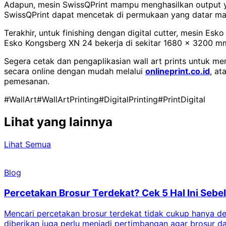
Adapun, mesin SwissQPrint mampu menghasilkan output yait
SwissQPrint dapat mencetak di permukaan yang datar ma
Terakhir, untuk finishing dengan digital cutter, mesin E
Esko Kongsberg XN 24 bekerja di sekitar 1680 x 3200 m
Segera cetak dan pengaplikasian wall art prints untuk 
secara online dengan mudah melalui
onlineprint.co.id
, a
pemesanan.
#WallArt
#WallArtPrinting
#DigitalPrinting
#PrintDigital
Lihat yang lainnya
Lihat Semua
Blog
Percetakan Brosur Terdekat? Cek 5 Hal Ini Se
Mencari percetakan brosur terdekat tidak cukup hanya deng
diberikan juga perlu menjadi pertimbangan agar brosur 