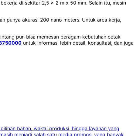
kerja di sekitar 2,5 x 2 m x 50 mm. Selain itu, mesin
an punya akurasi 200 nano meters. Untuk area kerja,
t Bintang pun bisa memesan beragam kebutuhan cetak
8750000
untuk informasi lebih detail, konsultasi, dan juga
 pilihan bahan, waktu produksi, hingga layanan yang
C
 masih menjadi salah satu media promosi yang banyak
a