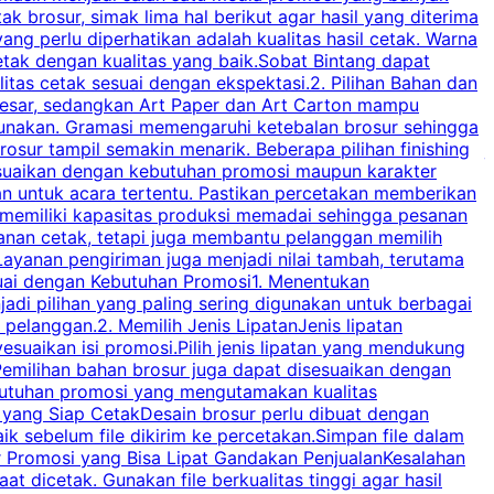
brosur, simak lima hal berikut agar hasil yang diterima
p
ng perlu diperhatikan adalah kualitas hasil cetak. Warna
s
tak dengan kualitas yang baik.Sobat Bintang dapat
tas cetak sesuai dengan ekspektasi.2. Pilihan Bahan dan
u
besar, sedangkan Art Paper dan Art Carton mampu
s
igunakan. Gramasi memengaruhi ketebalan brosur sehingga
a
osur tampil semakin menarik. Beberapa pilihan finishing
j
disesuaikan dengan kebutuhan promosi maupun karakter
k
an untuk acara tertentu. Pastikan percetakan memberikan
m
 memiliki kapasitas produksi memadai sehingga pesanan
n
yanan cetak, tetapi juga membantu pelanggan memilih
t
ayanan pengiriman juga menjadi nilai tambah, terutama
suai dengan Kebutuhan Promosi1. Menentukan
d
adi pilihan yang paling sering digunakan untuk berbagai
d
elanggan.2. Memilih Jenis LipatanJenis lipatan
g
esuaikan isi promosi.Pilih jenis lipatan yang mendukung
C
milihan bahan brosur juga dapat disesuaikan dengan
butuhan promosi yang mengutamakan kualitas
a
n yang Siap CetakDesain brosur perlu dibuat dengan
m
baik sebelum file dikirim ke percetakan.Simpan file dalam
r Promosi yang Bisa Lipat Gandakan PenjualanKesalahan
t dicetak. Gunakan file berkualitas tinggi agar hasil
p