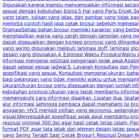
digunakan karena mampu menyampaikan informasi secara l
sesuai dengan kebutuhan bisnis.5 Hal yang Perlu Dicek Se
yang tajam, tulisan yang jelas, dan gambar yang tidak 
meminta contoh hasil jasa cetak brosur sebelum memesan
GramasiSetiap bahan brosur memiliki karakter yang berb
menghasilkan warna yang cerah dengan tampilan yang men
dapat disesuaikan dengan konsep promosi yang diinginkan
yang sering digunakan meliputi laminasi doff, laminasi gl
desain yang digunakan.4. Estimasi Waktu ProduksiWaktu p
informasi mengenai estimasi pengerjaan sejak awal.Apabi
dapat selesai sesuai jadwal.5. Layanan Konsultasi dan P
spesifikasi yang sesuai. Konsultasi mengenai ukuran, ba
bagi pelanggan yang tidak memiliki waktu untuk mengam
UkuranUkuran brosur perlu disesuaikan dengan jumlah inf
kebutuhan promosi.Ukuran yang tepat membantu informasi 
memengaruhi cara informasi disajikan. Lipatan dua, lipata
alur informasi sehingga pembaca dapat memahami isi br
anggaran. HVS menjadi pilihan yang ekonomis, sedangka
visual.Menyesuaikan spesifikasi sejak awal membantu pro
resolusi minimal 300 dpi agar hasil cetak tetap tajam. Past
format PDF agar tata letak dan elemen desain tetap sesu
yang Sering Terjadi Saat Cetak Brosur1. Resolusi Desain R