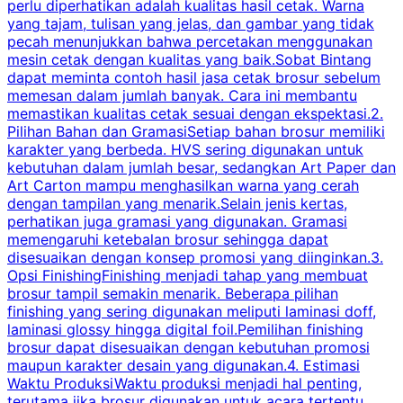
perlu diperhatikan adalah kualitas hasil cetak. Warna
m
yang tajam, tulisan yang jelas, dan gambar yang tidak
U
pecah menunjukkan bahwa percetakan menggunakan
mesin cetak dengan kualitas yang baik.Sobat Bintang
dapat meminta contoh hasil jasa cetak brosur sebelum
memesan dalam jumlah banyak. Cara ini membantu
u
memastikan kualitas cetak sesuai dengan ekspektasi.2.
p
Pilihan Bahan dan GramasiSetiap bahan brosur memiliki
karakter yang berbeda. HVS sering digunakan untuk
i
kebutuhan dalam jumlah besar, sedangkan Art Paper dan
p
Art Carton mampu menghasilkan warna yang cerah
t
dengan tampilan yang menarik.Selain jenis kertas,
perhatikan juga gramasi yang digunakan. Gramasi
t
memengaruhi ketebalan brosur sehingga dapat
disesuaikan dengan konsep promosi yang diinginkan.3.
s
Opsi FinishingFinishing menjadi tahap yang membuat
brosur tampil semakin menarik. Beberapa pilihan
d
finishing yang sering digunakan meliputi laminasi doff,
g
laminasi glossy hingga digital foil.Pemilihan finishing
d
brosur dapat disesuaikan dengan kebutuhan promosi
p
maupun karakter desain yang digunakan.4. Estimasi
Waktu ProduksiWaktu produksi menjadi hal penting,
terutama jika brosur digunakan untuk acara tertentu.
s