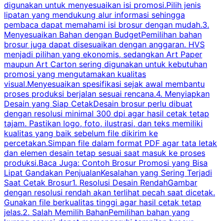
digunakan untuk menyesuaikan isi promosi.Pilih jenis
lipatan yang mendukung alur informasi sehingga
s
pembaca dapat memahami isi brosur dengan mudah.3.
i
Menyesuaikan Bahan dengan BudgetPemilihan bahan
brosur juga dapat disesuaikan dengan anggaran. HVS
menjadi pilihan yang ekonomis, sedangkan Art Paper
d
maupun Art Carton sering digunakan untuk kebutuhan
t
promosi yang mengutamakan kualitas
t
visual.Menyesuaikan spesifikasi sejak awal membantu
proses produksi berjalan sesuai rencana.4. Menyiapkan
k
Desain yang Siap CetakDesain brosur perlu dibuat
dengan resolusi minimal 300 dpi agar hasil cetak tetap
tajam. Pastikan logo, foto, ilustrasi, dan teks memiliki
kualitas yang baik sebelum file dikirim ke
percetakan.Simpan file dalam format PDF agar tata letak
dan elemen desain tetap sesuai saat masuk ke proses
produksi.Baca Juga: Contoh Brosur Promosi yang Bisa
s
Lipat Gandakan PenjualanKesalahan yang Sering Terjadi
Saat Cetak Brosur1. Resolusi Desain RendahGambar
dengan resolusi rendah akan terlihat pecah saat dicetak.
p
Gunakan file berkualitas tinggi agar hasil cetak tetap
T
jelas.2. Salah Memilih BahanPemilihan bahan yang
p