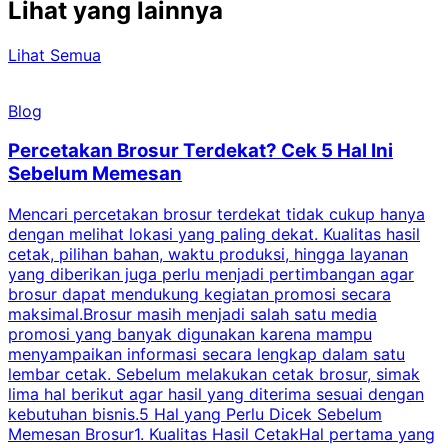
Lihat yang lainnya
Lihat Semua
Blog
Percetakan Brosur Terdekat? Cek 5 Hal Ini
Sebelum Memesan
Mencari percetakan brosur terdekat tidak cukup hanya
C
dengan melihat lokasi yang paling dekat. Kualitas hasil
cetak, pilihan bahan, waktu produksi, hingga layanan
S
yang diberikan juga perlu menjadi pertimbangan agar
t
brosur dapat mendukung kegiatan promosi secara
n
maksimal.Brosur masih menjadi salah satu media
k
promosi yang banyak digunakan karena mampu
d
menyampaikan informasi secara lengkap dalam satu
c
lembar cetak. Sebelum melakukan cetak brosur, simak
lima hal berikut agar hasil yang diterima sesuai dengan
s
kebutuhan bisnis.5 Hal yang Perlu Dicek Sebelum
Memesan Brosur1. Kualitas Hasil CetakHal pertama yang