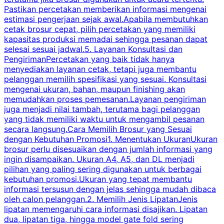
Pastikan percetakan memberikan informasi mengenai
s
estimasi pengerjaan sejak awal.Apabila membutuhkan
m
cetak brosur cepat, pilih percetakan yang memiliki
d
kapasitas produksi memadai sehingga pesanan dapat
selesai sesuai jadwal.5. Layanan Konsultasi dan
t
PengirimanPercetakan yang baik tidak hanya
S
menyediakan layanan cetak, tetapi juga membantu
t
pelanggan memilih spesifikasi yang sesuai. Konsultasi
b
mengenai ukuran, bahan, maupun finishing akan
memudahkan proses pemesanan.Layanan pengiriman
h
juga menjadi nilai tambah, terutama bagi pelanggan
p
yang tidak memiliki waktu untuk mengambil pesanan
m
secara langsung.Cara Memilih Brosur yang Sesuai
dengan Kebutuhan Promosi1. Menentukan UkuranUkuran
w
brosur perlu disesuaikan dengan jumlah informasi yang
ingin disampaikan. Ukuran A4, A5, dan DL menjadi
pilihan yang paling sering digunakan untuk berbagai
f
kebutuhan promosi.Ukuran yang tepat membantu
d
informasi tersusun dengan jelas sehingga mudah dibaca
l
oleh calon pelanggan.2. Memilih Jenis LipatanJenis
t
lipatan memengaruhi cara informasi disajikan. Lipatan
S
dua, lipatan tiga, hingga model gate fold sering
P