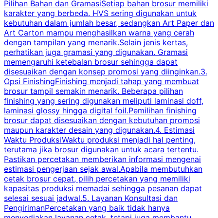
Pilihan Bahan dan GramasiSetiap bahan brosur memiliki
karakter yang berbeda. HVS sering digunakan untuk
i
kebutuhan dalam jumlah besar, sedangkan Art Paper dan
p
Art Carton mampu menghasilkan warna yang cerah
t
dengan tampilan yang menarik.Selain jenis kertas,
perhatikan juga gramasi yang digunakan. Gramasi
t
memengaruhi ketebalan brosur sehingga dapat
disesuaikan dengan konsep promosi yang diinginkan.3.
s
Opsi FinishingFinishing menjadi tahap yang membuat
brosur tampil semakin menarik. Beberapa pilihan
d
finishing yang sering digunakan meliputi laminasi doff,
g
laminasi glossy hingga digital foil.Pemilihan finishing
d
brosur dapat disesuaikan dengan kebutuhan promosi
p
maupun karakter desain yang digunakan.4. Estimasi
Waktu ProduksiWaktu produksi menjadi hal penting,
terutama jika brosur digunakan untuk acara tertentu.
s
Pastikan percetakan memberikan informasi mengenai
s
estimasi pengerjaan sejak awal.Apabila membutuhkan
m
cetak brosur cepat, pilih percetakan yang memiliki
d
kapasitas produksi memadai sehingga pesanan dapat
selesai sesuai jadwal.5. Layanan Konsultasi dan
t
PengirimanPercetakan yang baik tidak hanya
S
menyediakan layanan cetak, tetapi juga membantu
t