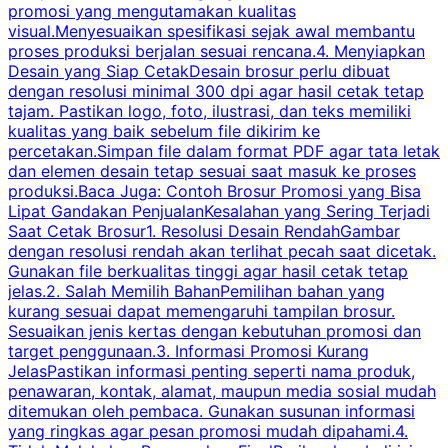
promosi yang mengutamakan kualitas
t
visual.Menyesuaikan spesifikasi sejak awal membantu
proses produksi berjalan sesuai rencana.4. Menyiapkan
k
Desain yang Siap CetakDesain brosur perlu dibuat
dengan resolusi minimal 300 dpi agar hasil cetak tetap
tajam. Pastikan logo, foto, ilustrasi, dan teks memiliki
kualitas yang baik sebelum file dikirim ke
percetakan.Simpan file dalam format PDF agar tata letak
dan elemen desain tetap sesuai saat masuk ke proses
produksi.Baca Juga: Contoh Brosur Promosi yang Bisa
s
Lipat Gandakan PenjualanKesalahan yang Sering Terjadi
Saat Cetak Brosur1. Resolusi Desain RendahGambar
dengan resolusi rendah akan terlihat pecah saat dicetak.
p
Gunakan file berkualitas tinggi agar hasil cetak tetap
T
jelas.2. Salah Memilih BahanPemilihan bahan yang
p
kurang sesuai dapat memengaruhi tampilan brosur.
Sesuaikan jenis kertas dengan kebutuhan promosi dan
m
target penggunaan.3. Informasi Promosi Kurang
JelasPastikan informasi penting seperti nama produk,
p
penawaran, kontak, alamat, maupun media sosial mudah
s
ditemukan oleh pembaca. Gunakan susunan informasi
yang ringkas agar pesan promosi mudah dipahami.4.
O