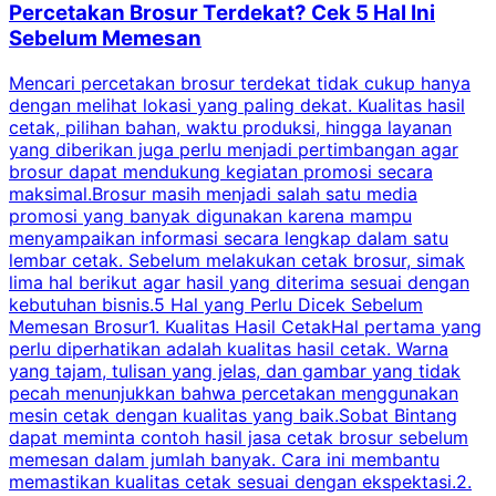
Percetakan Brosur Terdekat? Cek 5 Hal Ini
Sebelum Memesan
Mencari percetakan brosur terdekat tidak cukup hanya
C
dengan melihat lokasi yang paling dekat. Kualitas hasil
cetak, pilihan bahan, waktu produksi, hingga layanan
S
yang diberikan juga perlu menjadi pertimbangan agar
t
brosur dapat mendukung kegiatan promosi secara
n
maksimal.Brosur masih menjadi salah satu media
k
promosi yang banyak digunakan karena mampu
d
menyampaikan informasi secara lengkap dalam satu
c
lembar cetak. Sebelum melakukan cetak brosur, simak
lima hal berikut agar hasil yang diterima sesuai dengan
s
kebutuhan bisnis.5 Hal yang Perlu Dicek Sebelum
Memesan Brosur1. Kualitas Hasil CetakHal pertama yang
perlu diperhatikan adalah kualitas hasil cetak. Warna
m
yang tajam, tulisan yang jelas, dan gambar yang tidak
U
pecah menunjukkan bahwa percetakan menggunakan
mesin cetak dengan kualitas yang baik.Sobat Bintang
dapat meminta contoh hasil jasa cetak brosur sebelum
memesan dalam jumlah banyak. Cara ini membantu
u
memastikan kualitas cetak sesuai dengan ekspektasi.2.
p