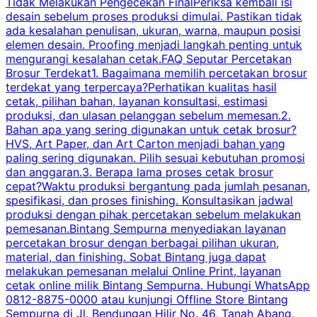
Tidak Melakukan Pengecekan FinalPeriksa kembali isi
desain sebelum proses produksi dimulai. Pastikan tidak
k
ada kesalahan penulisan, ukuran, warna, maupun posisi
H
elemen desain. Proofing menjadi langkah penting untuk
mengurangi kesalahan cetak.FAQ Seputar Percetakan
s
Brosur Terdekat1. Bagaimana memilih percetakan brosur
terdekat yang terpercaya?Perhatikan kualitas hasil
cetak, pilihan bahan, layanan konsultasi, estimasi
produksi, dan ulasan pelanggan sebelum memesan.2.
Bahan apa yang sering digunakan untuk cetak brosur?
HVS, Art Paper, dan Art Carton menjadi bahan yang
paling sering digunakan. Pilih sesuai kebutuhan promosi
dan anggaran.3. Berapa lama proses cetak brosur
cepat?Waktu produksi bergantung pada jumlah pesanan,
spesifikasi, dan proses finishing. Konsultasikan jadwal
produksi dengan pihak percetakan sebelum melakukan
pemesanan.Bintang Sempurna menyediakan layanan
percetakan brosur dengan berbagai pilihan ukuran,
material, dan finishing. Sobat Bintang juga dapat
melakukan pemesanan melalui Online Print, layanan
cetak online milik Bintang Sempurna. Hubungi WhatsApp
0812-8875-0000 atau kunjungi Offline Store Bintang
Sempurna di Jl. Bendungan Hilir No. 46, Tanah Abang,