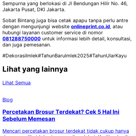
Sempurna yang berlokasi di Jl Bendungan Hilir No. 46,
Jakarta Pusat, DKI Jakarta.
Sobat Bintang juga bisa cetak apapu tanpa perlu antre
dengan mengunjungi website
onlineprint.co.id
, atau
hubungi layanan customer service di nomor
081288750000
untuk informasi lebih detail, konsultasi,
dan juga pemesanan.
#DekorasiImlek
#TahunBaruImlek2025
#TahunUlarKayu
Lihat yang lainnya
Lihat Semua
Blog
Percetakan Brosur Terdekat? Cek 5 Hal Ini
Sebelum Memesan
Mencari percetakan brosur terdekat tidak cukup hanya
C