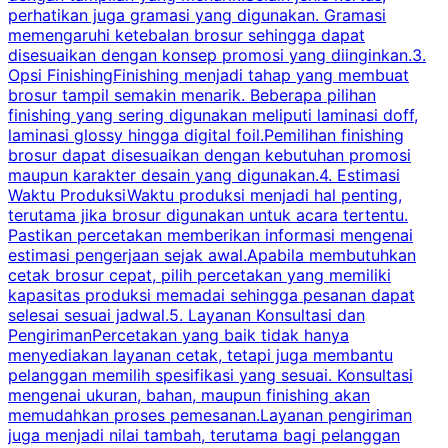
perhatikan juga gramasi yang digunakan. Gramasi
t
memengaruhi ketebalan brosur sehingga dapat
disesuaikan dengan konsep promosi yang diinginkan.3.
s
Opsi FinishingFinishing menjadi tahap yang membuat
brosur tampil semakin menarik. Beberapa pilihan
d
finishing yang sering digunakan meliputi laminasi doff,
g
laminasi glossy hingga digital foil.Pemilihan finishing
d
brosur dapat disesuaikan dengan kebutuhan promosi
p
maupun karakter desain yang digunakan.4. Estimasi
Waktu ProduksiWaktu produksi menjadi hal penting,
terutama jika brosur digunakan untuk acara tertentu.
s
Pastikan percetakan memberikan informasi mengenai
s
estimasi pengerjaan sejak awal.Apabila membutuhkan
m
cetak brosur cepat, pilih percetakan yang memiliki
d
kapasitas produksi memadai sehingga pesanan dapat
selesai sesuai jadwal.5. Layanan Konsultasi dan
t
PengirimanPercetakan yang baik tidak hanya
S
menyediakan layanan cetak, tetapi juga membantu
t
pelanggan memilih spesifikasi yang sesuai. Konsultasi
b
mengenai ukuran, bahan, maupun finishing akan
memudahkan proses pemesanan.Layanan pengiriman
h
juga menjadi nilai tambah, terutama bagi pelanggan
p