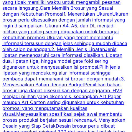
yang tidak memiliki waktu untuk mengambil pesanan
m
secara langsung.Cara Memilih Brosur yang Sesuai
dengan Kebutuhan Promosi1. Menentukan UkuranUkuran
w
brosur perlu disesuaikan dengan jumlah informasi yang
ingin disampaikan. Ukuran A4, A5, dan DL menjadi
pilihan yang paling sering digunakan untuk berbagai
f
kebutuhan promosi.Ukuran yang tepat membantu
d
informasi tersusun dengan jelas sehingga mudah dibaca
l
oleh calon pelanggan.2. Memilih Jenis LipatanJenis
t
lipatan memengaruhi cara informasi disajikan. Lipatan
S
dua, lipatan tiga, hingga model gate fold sering
P
digunakan untuk menyesuaikan isi promosi.Pilih jenis
lipatan yang mendukung alur informasi sehingga
s
pembaca dapat memahami isi brosur dengan mudah.3.
i
Menyesuaikan Bahan dengan BudgetPemilihan bahan
brosur juga dapat disesuaikan dengan anggaran. HVS
menjadi pilihan yang ekonomis, sedangkan Art Paper
d
maupun Art Carton sering digunakan untuk kebutuhan
t
promosi yang mengutamakan kualitas
t
visual.Menyesuaikan spesifikasi sejak awal membantu
proses produksi berjalan sesuai rencana.4. Menyiapkan
k
Desain yang Siap CetakDesain brosur perlu dibuat
dengan resolusi minimal 300 dpi agar hasil cetak tetap