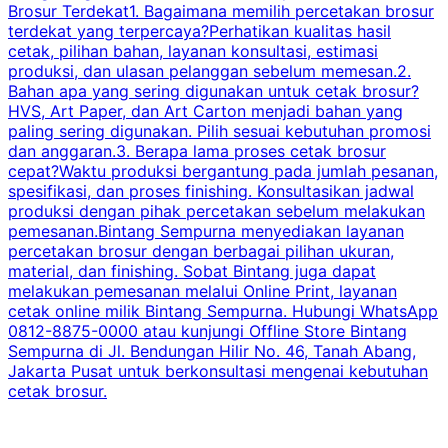
Brosur Terdekat1. Bagaimana memilih percetakan brosur
terdekat yang terpercaya?Perhatikan kualitas hasil
cetak, pilihan bahan, layanan konsultasi, estimasi
produksi, dan ulasan pelanggan sebelum memesan.2.
Bahan apa yang sering digunakan untuk cetak brosur?
HVS, Art Paper, dan Art Carton menjadi bahan yang
paling sering digunakan. Pilih sesuai kebutuhan promosi
dan anggaran.3. Berapa lama proses cetak brosur
cepat?Waktu produksi bergantung pada jumlah pesanan,
spesifikasi, dan proses finishing. Konsultasikan jadwal
produksi dengan pihak percetakan sebelum melakukan
pemesanan.Bintang Sempurna menyediakan layanan
percetakan brosur dengan berbagai pilihan ukuran,
material, dan finishing. Sobat Bintang juga dapat
melakukan pemesanan melalui Online Print, layanan
cetak online milik Bintang Sempurna. Hubungi WhatsApp
0812-8875-0000 atau kunjungi Offline Store Bintang
Sempurna di Jl. Bendungan Hilir No. 46, Tanah Abang,
Jakarta Pusat untuk berkonsultasi mengenai kebutuhan
cetak brosur.