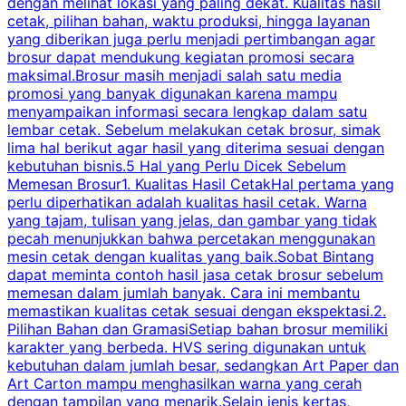
dengan melihat lokasi yang paling dekat. Kualitas hasil
cetak, pilihan bahan, waktu produksi, hingga layanan
S
yang diberikan juga perlu menjadi pertimbangan agar
t
brosur dapat mendukung kegiatan promosi secara
n
maksimal.Brosur masih menjadi salah satu media
k
promosi yang banyak digunakan karena mampu
d
menyampaikan informasi secara lengkap dalam satu
c
lembar cetak. Sebelum melakukan cetak brosur, simak
lima hal berikut agar hasil yang diterima sesuai dengan
s
kebutuhan bisnis.5 Hal yang Perlu Dicek Sebelum
Memesan Brosur1. Kualitas Hasil CetakHal pertama yang
perlu diperhatikan adalah kualitas hasil cetak. Warna
m
yang tajam, tulisan yang jelas, dan gambar yang tidak
U
pecah menunjukkan bahwa percetakan menggunakan
mesin cetak dengan kualitas yang baik.Sobat Bintang
dapat meminta contoh hasil jasa cetak brosur sebelum
memesan dalam jumlah banyak. Cara ini membantu
u
memastikan kualitas cetak sesuai dengan ekspektasi.2.
p
Pilihan Bahan dan GramasiSetiap bahan brosur memiliki
karakter yang berbeda. HVS sering digunakan untuk
i
kebutuhan dalam jumlah besar, sedangkan Art Paper dan
p
Art Carton mampu menghasilkan warna yang cerah
t
dengan tampilan yang menarik.Selain jenis kertas,