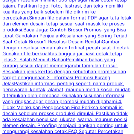
tajam. Pastikan logo, foto, ilustrasi, dan teks memiliki
kualitas yang baik sebelum file dikirim ke
percetakan.Simpan file dalam format PDF agar tata letak
dan elemen desain tetap sesuai saat masuk ke proses
produksi.Baca Juga: Contoh Brosur Promosi yang Bisa
s
Lipat Gandakan PenjualanKesalahan yang Sering Terjadi
Saat Cetak Brosur1. Resolusi Desain RendahGambar
dengan resolusi rendah akan terlihat pecah saat dicetak.
p
Gunakan file berkualitas tinggi agar hasil cetak tetap
T
jelas.2. Salah Memilih BahanPemilihan bahan yang
p
kurang sesuai dapat memengaruhi tampilan brosur.
Sesuaikan jenis kertas dengan kebutuhan promosi dan
m
target penggunaan.3. Informasi Promosi Kurang
JelasPastikan informasi penting seperti nama produk,
p
penawaran, kontak, alamat, maupun media sosial mudah
s
ditemukan oleh pembaca. Gunakan susunan informasi
yang ringkas agar pesan promosi mudah dipahami.4.
O
Tidak Melakukan Pengecekan FinalPeriksa kembali isi
desain sebelum proses produksi dimulai. Pastikan tidak
k
ada kesalahan penulisan, ukuran, warna, maupun posisi
H
elemen desain. Proofing menjadi langkah penting untuk
mengurangi kesalahan cetak.FAQ Seputar Percetakan
s