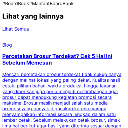
#BoardBook
#ManfaatBoardBook
Lihat yang lainnya
Lihat Semua
Blog
Percetakan Brosur Terdekat? Cek 5 Hal Ini
Sebelum Memesan
Mencari percetakan brosur terdekat tidak cukup hanya
C
dengan melihat lokasi yang paling dekat. Kualitas hasil
cetak, pilihan bahan, waktu produksi, hingga layanan
S
yang diberikan juga perlu menjadi pertimbangan agar
t
brosur dapat mendukung kegiatan promosi secara
n
maksimal.Brosur masih menjadi salah satu media
k
promosi yang banyak digunakan karena mampu
d
menyampaikan informasi secara lengkap dalam satu
c
lembar cetak. Sebelum melakukan cetak brosur, simak
lima hal berikut agar hasil yang diterima sesuai dengan
s