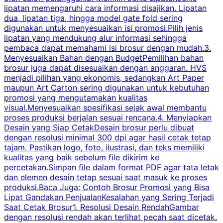
lipatan memengaruhi cara informasi disajikan. Lipatan
S
dua, lipatan tiga, hingga model gate fold sering
P
digunakan untuk menyesuaikan isi promosi.Pilih jenis
lipatan yang mendukung alur informasi sehingga
s
pembaca dapat memahami isi brosur dengan mudah.3.
i
Menyesuaikan Bahan dengan BudgetPemilihan bahan
brosur juga dapat disesuaikan dengan anggaran. HVS
menjadi pilihan yang ekonomis, sedangkan Art Paper
d
maupun Art Carton sering digunakan untuk kebutuhan
t
promosi yang mengutamakan kualitas
t
visual.Menyesuaikan spesifikasi sejak awal membantu
proses produksi berjalan sesuai rencana.4. Menyiapkan
k
Desain yang Siap CetakDesain brosur perlu dibuat
dengan resolusi minimal 300 dpi agar hasil cetak tetap
tajam. Pastikan logo, foto, ilustrasi, dan teks memiliki
kualitas yang baik sebelum file dikirim ke
percetakan.Simpan file dalam format PDF agar tata letak
dan elemen desain tetap sesuai saat masuk ke proses
produksi.Baca Juga: Contoh Brosur Promosi yang Bisa
s
Lipat Gandakan PenjualanKesalahan yang Sering Terjadi
Saat Cetak Brosur1. Resolusi Desain RendahGambar
dengan resolusi rendah akan terlihat pecah saat dicetak.
p