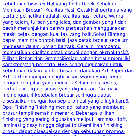
kebutuhan bisnis.5 Hal yang Perlu Dicek Sebelum
Memesan Brosur1. Kualitas Hasil CetakHal pertama yang
perlu diperhatikan adalah kualitas hasil cetak. Warna
m
yang tajam, tulisan yang jelas, dan gambar yang tidak
U
pecah menunjukkan bahwa percetakan menggunakan
mesin cetak dengan kualitas yang baik.Sobat Bintang
dapat meminta contoh hasil jasa cetak brosur sebelum
memesan dalam jumlah banyak. Cara ini membantu
u
memastikan kualitas cetak sesuai dengan ekspektasi.2.
p
Pilihan Bahan dan GramasiSetiap bahan brosur memiliki
karakter yang berbeda. HVS sering digunakan untuk
i
kebutuhan dalam jumlah besar, sedangkan Art Paper dan
p
Art Carton mampu menghasilkan warna yang cerah
t
dengan tampilan yang menarik.Selain jenis kertas,
perhatikan juga gramasi yang digunakan. Gramasi
t
memengaruhi ketebalan brosur sehingga dapat
disesuaikan dengan konsep promosi yang diinginkan.3.
s
Opsi FinishingFinishing menjadi tahap yang membuat
brosur tampil semakin menarik. Beberapa pilihan
d
finishing yang sering digunakan meliputi laminasi doff,
g
laminasi glossy hingga digital foil.Pemilihan finishing
d
brosur dapat disesuaikan dengan kebutuhan promosi
p