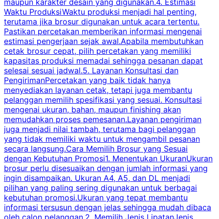
maupun karakter desain yang digunakan.4. Estimasi
Waktu ProduksiWaktu produksi menjadi hal penting,
terutama jika brosur digunakan untuk acara tertentu.
s
Pastikan percetakan memberikan informasi mengenai
s
estimasi pengerjaan sejak awal.Apabila membutuhkan
m
cetak brosur cepat, pilih percetakan yang memiliki
d
kapasitas produksi memadai sehingga pesanan dapat
selesai sesuai jadwal.5. Layanan Konsultasi dan
t
PengirimanPercetakan yang baik tidak hanya
S
menyediakan layanan cetak, tetapi juga membantu
t
pelanggan memilih spesifikasi yang sesuai. Konsultasi
b
mengenai ukuran, bahan, maupun finishing akan
memudahkan proses pemesanan.Layanan pengiriman
h
juga menjadi nilai tambah, terutama bagi pelanggan
p
yang tidak memiliki waktu untuk mengambil pesanan
m
secara langsung.Cara Memilih Brosur yang Sesuai
dengan Kebutuhan Promosi1. Menentukan UkuranUkuran
w
brosur perlu disesuaikan dengan jumlah informasi yang
ingin disampaikan. Ukuran A4, A5, dan DL menjadi
pilihan yang paling sering digunakan untuk berbagai
f
kebutuhan promosi.Ukuran yang tepat membantu
d
informasi tersusun dengan jelas sehingga mudah dibaca
l
oleh calon pelanggan.2. Memilih Jenis LipatanJenis
t