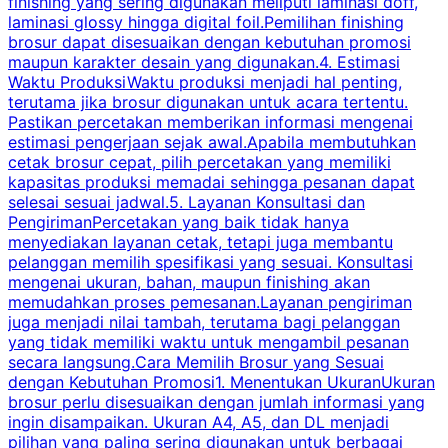
finishing yang sering digunakan meliputi laminasi doff,
g
laminasi glossy hingga digital foil.Pemilihan finishing
d
brosur dapat disesuaikan dengan kebutuhan promosi
p
maupun karakter desain yang digunakan.4. Estimasi
Waktu ProduksiWaktu produksi menjadi hal penting,
terutama jika brosur digunakan untuk acara tertentu.
s
Pastikan percetakan memberikan informasi mengenai
s
estimasi pengerjaan sejak awal.Apabila membutuhkan
m
cetak brosur cepat, pilih percetakan yang memiliki
d
kapasitas produksi memadai sehingga pesanan dapat
selesai sesuai jadwal.5. Layanan Konsultasi dan
t
PengirimanPercetakan yang baik tidak hanya
S
menyediakan layanan cetak, tetapi juga membantu
t
pelanggan memilih spesifikasi yang sesuai. Konsultasi
b
mengenai ukuran, bahan, maupun finishing akan
memudahkan proses pemesanan.Layanan pengiriman
h
juga menjadi nilai tambah, terutama bagi pelanggan
p
yang tidak memiliki waktu untuk mengambil pesanan
m
secara langsung.Cara Memilih Brosur yang Sesuai
dengan Kebutuhan Promosi1. Menentukan UkuranUkuran
w
brosur perlu disesuaikan dengan jumlah informasi yang
ingin disampaikan. Ukuran A4, A5, dan DL menjadi
pilihan yang paling sering digunakan untuk berbagai
f