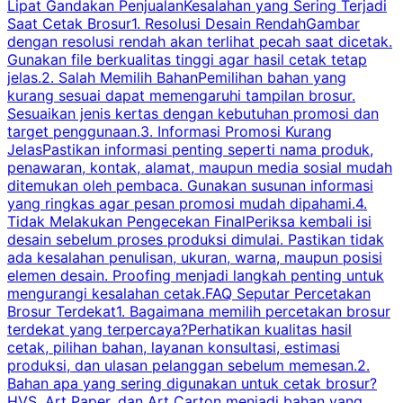
Lipat Gandakan PenjualanKesalahan yang Sering Terjadi
Saat Cetak Brosur1. Resolusi Desain RendahGambar
dengan resolusi rendah akan terlihat pecah saat dicetak.
p
Gunakan file berkualitas tinggi agar hasil cetak tetap
T
jelas.2. Salah Memilih BahanPemilihan bahan yang
p
kurang sesuai dapat memengaruhi tampilan brosur.
Sesuaikan jenis kertas dengan kebutuhan promosi dan
m
target penggunaan.3. Informasi Promosi Kurang
JelasPastikan informasi penting seperti nama produk,
p
penawaran, kontak, alamat, maupun media sosial mudah
s
ditemukan oleh pembaca. Gunakan susunan informasi
yang ringkas agar pesan promosi mudah dipahami.4.
O
Tidak Melakukan Pengecekan FinalPeriksa kembali isi
desain sebelum proses produksi dimulai. Pastikan tidak
k
ada kesalahan penulisan, ukuran, warna, maupun posisi
H
elemen desain. Proofing menjadi langkah penting untuk
mengurangi kesalahan cetak.FAQ Seputar Percetakan
s
Brosur Terdekat1. Bagaimana memilih percetakan brosur
terdekat yang terpercaya?Perhatikan kualitas hasil
cetak, pilihan bahan, layanan konsultasi, estimasi
produksi, dan ulasan pelanggan sebelum memesan.2.
Bahan apa yang sering digunakan untuk cetak brosur?
HVS, Art Paper, dan Art Carton menjadi bahan yang