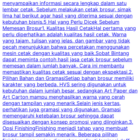
menyampaikan informasi secara lengkap dalam satu
c
lembar cetak. Sebelum melakukan cetak brosur, simak
lima hal berikut agar hasil yang diterima sesuai dengan
s
kebutuhan bisnis.5 Hal yang Perlu Dicek Sebelum
Memesan Brosur1. Kualitas Hasil CetakHal pertama yang
perlu diperhatikan adalah kualitas hasil cetak. Warna
m
yang tajam, tulisan yang jelas, dan gambar yang tidak
U
pecah menunjukkan bahwa percetakan menggunakan
mesin cetak dengan kualitas yang baik.Sobat Bintang
dapat meminta contoh hasil jasa cetak brosur sebelum
memesan dalam jumlah banyak. Cara ini membantu
u
memastikan kualitas cetak sesuai dengan ekspektasi.2.
p
Pilihan Bahan dan GramasiSetiap bahan brosur memiliki
karakter yang berbeda. HVS sering digunakan untuk
i
kebutuhan dalam jumlah besar, sedangkan Art Paper dan
p
Art Carton mampu menghasilkan warna yang cerah
t
dengan tampilan yang menarik.Selain jenis kertas,
perhatikan juga gramasi yang digunakan. Gramasi
t
memengaruhi ketebalan brosur sehingga dapat
disesuaikan dengan konsep promosi yang diinginkan.3.
s
Opsi FinishingFinishing menjadi tahap yang membuat
brosur tampil semakin menarik. Beberapa pilihan
d