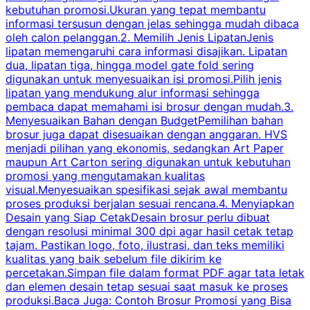
kebutuhan promosi.Ukuran yang tepat membantu
d
informasi tersusun dengan jelas sehingga mudah dibaca
l
oleh calon pelanggan.2. Memilih Jenis LipatanJenis
t
lipatan memengaruhi cara informasi disajikan. Lipatan
S
dua, lipatan tiga, hingga model gate fold sering
P
digunakan untuk menyesuaikan isi promosi.Pilih jenis
lipatan yang mendukung alur informasi sehingga
s
pembaca dapat memahami isi brosur dengan mudah.3.
i
Menyesuaikan Bahan dengan BudgetPemilihan bahan
brosur juga dapat disesuaikan dengan anggaran. HVS
menjadi pilihan yang ekonomis, sedangkan Art Paper
d
maupun Art Carton sering digunakan untuk kebutuhan
t
promosi yang mengutamakan kualitas
t
visual.Menyesuaikan spesifikasi sejak awal membantu
proses produksi berjalan sesuai rencana.4. Menyiapkan
k
Desain yang Siap CetakDesain brosur perlu dibuat
dengan resolusi minimal 300 dpi agar hasil cetak tetap
tajam. Pastikan logo, foto, ilustrasi, dan teks memiliki
kualitas yang baik sebelum file dikirim ke
percetakan.Simpan file dalam format PDF agar tata letak
dan elemen desain tetap sesuai saat masuk ke proses
produksi.Baca Juga: Contoh Brosur Promosi yang Bisa
s