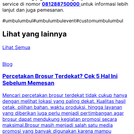
service di nomor
081288750000
untuk informasi lebih
lanjut dan juga pemesanan.
#umbulumbul
#umbulumbulevent
#customumbulumbul
Lihat yang lainnya
Lihat Semua
Blog
Percetakan Brosur Terdekat? Cek 5 Hal Ini
Sebelum Memesan
Mencari percetakan brosur terdekat tidak cukup hanya
C
dengan melihat lokasi yang paling dekat. Kualitas hasil
cetak, pilihan bahan, waktu produksi, hingga layanan
S
yang diberikan juga perlu menjadi pertimbangan agar
t
brosur dapat mendukung kegiatan promosi secara
n
maksimal.Brosur masih menjadi salah satu media
k
promosi yang banyak digunakan karena mampu
d