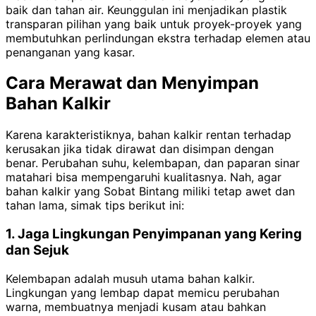
baik dan tahan air. Keunggulan ini menjadikan plastik
transparan pilihan yang baik untuk proyek-proyek yang
membutuhkan perlindungan ekstra terhadap elemen atau
penanganan yang kasar.
Cara Merawat dan Menyimpan
Bahan Kalkir
Karena karakteristiknya, bahan kalkir rentan terhadap
kerusakan jika tidak dirawat dan disimpan dengan
benar.
Perubahan suhu, kelembapan, dan paparan sinar
matahari bisa mempengaruhi kualitasnya. Nah, agar
bahan kalkir yang Sobat Bintang miliki tetap awet dan
tahan lama, simak tips berikut ini:
1. Jaga Lingkungan Penyimpanan yang Kering
dan Sejuk
Kelembapan adalah musuh utama bahan kalkir.
Lingkungan yang lembap dapat memicu perubahan
warna, membuatnya menjadi kusam atau bahkan