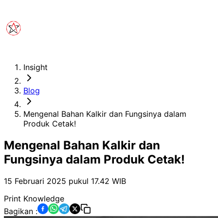
Insight
Blog
Mengenal Bahan Kalkir dan Fungsinya dalam
Produk Cetak!
Mengenal Bahan Kalkir dan
Fungsinya dalam Produk Cetak!
15 Februari 2025 pukul 17.42
WIB
Print Knowledge
Bagikan :