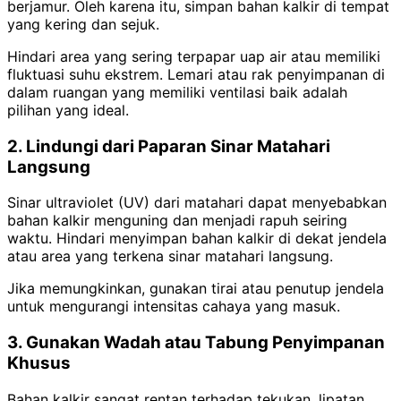
berjamur. Oleh karena itu, simpan bahan kalkir di tempat
yang kering dan sejuk.
Hindari area yang sering terpapar uap air atau memiliki
fluktuasi suhu ekstrem. Lemari atau rak penyimpanan di
dalam ruangan yang memiliki ventilasi baik adalah
pilihan yang ideal.
2. Lindungi dari Paparan Sinar Matahari
Langsung
Sinar ultraviolet (UV) dari matahari dapat menyebabkan
bahan kalkir menguning dan menjadi rapuh seiring
waktu. Hindari menyimpan bahan kalkir di dekat jendela
atau area yang terkena sinar matahari langsung.
Jika memungkinkan, gunakan tirai atau penutup jendela
untuk mengurangi intensitas cahaya yang masuk.
3. Gunakan Wadah atau Tabung Penyimpanan
Khusus
Bahan kalkir sangat rentan terhadap tekukan, lipatan,