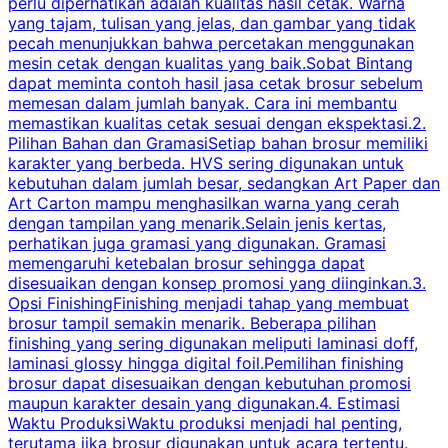
perlu diperhatikan adalah kualitas hasil cetak. Warna
m
yang tajam, tulisan yang jelas, dan gambar yang tidak
U
pecah menunjukkan bahwa percetakan menggunakan
mesin cetak dengan kualitas yang baik.Sobat Bintang
dapat meminta contoh hasil jasa cetak brosur sebelum
memesan dalam jumlah banyak. Cara ini membantu
u
memastikan kualitas cetak sesuai dengan ekspektasi.2.
p
Pilihan Bahan dan GramasiSetiap bahan brosur memiliki
karakter yang berbeda. HVS sering digunakan untuk
i
kebutuhan dalam jumlah besar, sedangkan Art Paper dan
p
Art Carton mampu menghasilkan warna yang cerah
t
dengan tampilan yang menarik.Selain jenis kertas,
perhatikan juga gramasi yang digunakan. Gramasi
t
memengaruhi ketebalan brosur sehingga dapat
disesuaikan dengan konsep promosi yang diinginkan.3.
s
Opsi FinishingFinishing menjadi tahap yang membuat
brosur tampil semakin menarik. Beberapa pilihan
d
finishing yang sering digunakan meliputi laminasi doff,
g
laminasi glossy hingga digital foil.Pemilihan finishing
d
brosur dapat disesuaikan dengan kebutuhan promosi
p
maupun karakter desain yang digunakan.4. Estimasi
Waktu ProduksiWaktu produksi menjadi hal penting,
terutama jika brosur digunakan untuk acara tertentu.
s