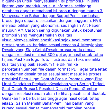
digunakan untuk menyesuaikan isi promosi.Pilih jenis
lipatan yang mendukung alur informasi sehingga
s
pembaca dapat memahami isi brosur dengan mudah.3.
i
Menyesuaikan Bahan dengan BudgetPemilihan bahan
brosur juga dapat disesuaikan dengan anggaran. HVS
menjadi pilihan yang ekonomis, sedangkan Art Paper
d
maupun Art Carton sering digunakan untuk kebutuhan
t
promosi yang mengutamakan kualitas
t
visual.Menyesuaikan spesifikasi sejak awal membantu
proses produksi berjalan sesuai rencana.4. Menyiapkan
k
Desain yang Siap CetakDesain brosur perlu dibuat
dengan resolusi minimal 300 dpi agar hasil cetak tetap
tajam. Pastikan logo, foto, ilustrasi, dan teks memiliki
kualitas yang baik sebelum file dikirim ke
percetakan.Simpan file dalam format PDF agar tata letak
dan elemen desain tetap sesuai saat masuk ke proses
produksi.Baca Juga: Contoh Brosur Promosi yang Bisa
s
Lipat Gandakan PenjualanKesalahan yang Sering Terjadi
Saat Cetak Brosur1. Resolusi Desain RendahGambar
dengan resolusi rendah akan terlihat pecah saat dicetak.
p
Gunakan file berkualitas tinggi agar hasil cetak tetap
T
jelas.2. Salah Memilih BahanPemilihan bahan yang
p
kurang sesuai dapat memengaruhi tampilan brosur.