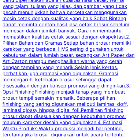
yang tajam, tulisan yang jelas, dan gambar yang tidak
U
pecah menunjukkan bahwa percetakan menggunakan
mesin cetak dengan kualitas yang baik.Sobat Bintang
dapat meminta contoh hasil jasa cetak brosur sebelum
memesan dalam jumlah banyak. Cara ini membantu
u
memastikan kualitas cetak sesuai dengan ekspektasi.2.
p
Pilihan Bahan dan GramasiSetiap bahan brosur memiliki
karakter yang berbeda. HVS sering digunakan untuk
i
kebutuhan dalam jumlah besar, sedangkan Art Paper dan
p
Art Carton mampu menghasilkan warna yang cerah
t
dengan tampilan yang menarik.Selain jenis kertas,
perhatikan juga gramasi yang digunakan. Gramasi
t
memengaruhi ketebalan brosur sehingga dapat
disesuaikan dengan konsep promosi yang diinginkan.3.
s
Opsi FinishingFinishing menjadi tahap yang membuat
brosur tampil semakin menarik. Beberapa pilihan
d
finishing yang sering digunakan meliputi laminasi doff,
g
laminasi glossy hingga digital foil.Pemilihan finishing
d
brosur dapat disesuaikan dengan kebutuhan promosi
p
maupun karakter desain yang digunakan.4. Estimasi
Waktu ProduksiWaktu produksi menjadi hal penting,
terutama jika brosur digunakan untuk acara tertentu.
s