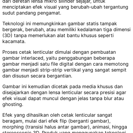
dari deretan lensa mikro silinder sejajar, untuk
menciptakan efek visual yang berubah-ubah tergantung
sudut pandang pengamat.
Teknologi ini memungkinkan gambar statis tampak
bergerak, berubah, atau memiliki kedalaman tiga dimensi
(3D) tanpa memerlukan alat bantu khusus seperti
kacamata.
Proses cetak lenticular dimulai dengan pembuatan
gambar interlaced, yaitu penggabungan beberapa
gambar menjadi satu file digital dengan cara memotong
gambar menjadi strip-strip vertikal yang sangat sempit
dan disusun secara bergantian.
Gambar ini kemudian dicetak pada media khusus dan
disejajarkan dengan lensa lenticular secara presisi agar
efek visual dapat muncul dengan jelas tanpa blur atau
ghosting.
Efek yang dihasilkan oleh cetak lenticular sangat
beragam, mulai dari efek flip (berganti gambar),
morphing (transisi halus antar gambar), animasi, hingga
stereoscopic 3D. Produk yang menggunakan teknologi