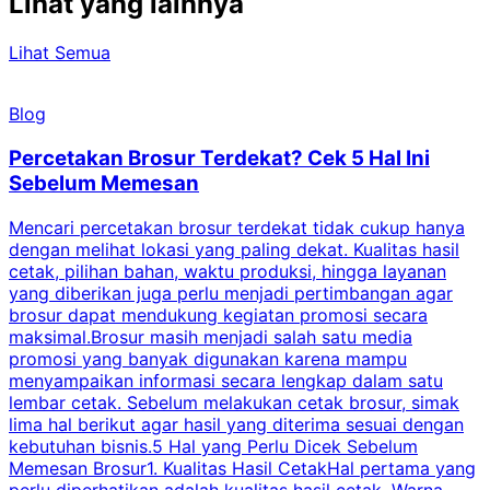
Lihat yang lainnya
Lihat Semua
Blog
Percetakan Brosur Terdekat? Cek 5 Hal Ini
Sebelum Memesan
Mencari percetakan brosur terdekat tidak cukup hanya
C
dengan melihat lokasi yang paling dekat. Kualitas hasil
cetak, pilihan bahan, waktu produksi, hingga layanan
S
yang diberikan juga perlu menjadi pertimbangan agar
t
brosur dapat mendukung kegiatan promosi secara
n
maksimal.Brosur masih menjadi salah satu media
k
promosi yang banyak digunakan karena mampu
d
menyampaikan informasi secara lengkap dalam satu
c
lembar cetak. Sebelum melakukan cetak brosur, simak
lima hal berikut agar hasil yang diterima sesuai dengan
s
kebutuhan bisnis.5 Hal yang Perlu Dicek Sebelum
Memesan Brosur1. Kualitas Hasil CetakHal pertama yang
perlu diperhatikan adalah kualitas hasil cetak. Warna
m