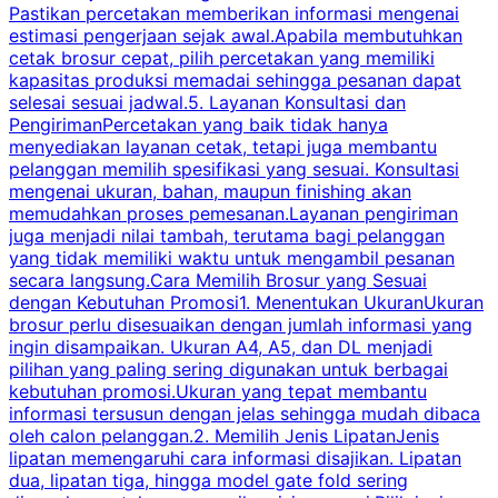
Pastikan percetakan memberikan informasi mengenai
s
estimasi pengerjaan sejak awal.Apabila membutuhkan
m
cetak brosur cepat, pilih percetakan yang memiliki
d
kapasitas produksi memadai sehingga pesanan dapat
selesai sesuai jadwal.5. Layanan Konsultasi dan
t
PengirimanPercetakan yang baik tidak hanya
S
menyediakan layanan cetak, tetapi juga membantu
t
pelanggan memilih spesifikasi yang sesuai. Konsultasi
b
mengenai ukuran, bahan, maupun finishing akan
memudahkan proses pemesanan.Layanan pengiriman
h
juga menjadi nilai tambah, terutama bagi pelanggan
p
yang tidak memiliki waktu untuk mengambil pesanan
m
secara langsung.Cara Memilih Brosur yang Sesuai
dengan Kebutuhan Promosi1. Menentukan UkuranUkuran
w
brosur perlu disesuaikan dengan jumlah informasi yang
ingin disampaikan. Ukuran A4, A5, dan DL menjadi
pilihan yang paling sering digunakan untuk berbagai
f
kebutuhan promosi.Ukuran yang tepat membantu
d
informasi tersusun dengan jelas sehingga mudah dibaca
l
oleh calon pelanggan.2. Memilih Jenis LipatanJenis
t
lipatan memengaruhi cara informasi disajikan. Lipatan
S
dua, lipatan tiga, hingga model gate fold sering
P