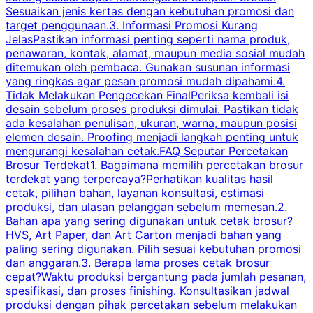
Sesuaikan jenis kertas dengan kebutuhan promosi dan
m
target penggunaan.3. Informasi Promosi Kurang
JelasPastikan informasi penting seperti nama produk,
p
penawaran, kontak, alamat, maupun media sosial mudah
s
ditemukan oleh pembaca. Gunakan susunan informasi
yang ringkas agar pesan promosi mudah dipahami.4.
O
Tidak Melakukan Pengecekan FinalPeriksa kembali isi
desain sebelum proses produksi dimulai. Pastikan tidak
k
ada kesalahan penulisan, ukuran, warna, maupun posisi
H
elemen desain. Proofing menjadi langkah penting untuk
mengurangi kesalahan cetak.FAQ Seputar Percetakan
s
Brosur Terdekat1. Bagaimana memilih percetakan brosur
terdekat yang terpercaya?Perhatikan kualitas hasil
cetak, pilihan bahan, layanan konsultasi, estimasi
produksi, dan ulasan pelanggan sebelum memesan.2.
Bahan apa yang sering digunakan untuk cetak brosur?
HVS, Art Paper, dan Art Carton menjadi bahan yang
paling sering digunakan. Pilih sesuai kebutuhan promosi
dan anggaran.3. Berapa lama proses cetak brosur
cepat?Waktu produksi bergantung pada jumlah pesanan,
spesifikasi, dan proses finishing. Konsultasikan jadwal
produksi dengan pihak percetakan sebelum melakukan