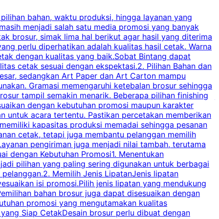
 pilihan bahan, waktu produksi, hingga layanan yang
C
 masih menjadi salah satu media promosi yang banyak
a
brosur, simak lima hal berikut agar hasil yang diterima
p
ng perlu diperhatikan adalah kualitas hasil cetak. Warna
s
tak dengan kualitas yang baik.Sobat Bintang dapat
tas cetak sesuai dengan ekspektasi.2. Pilihan Bahan dan
u
besar, sedangkan Art Paper dan Art Carton mampu
s
igunakan. Gramasi memengaruhi ketebalan brosur sehingga
a
osur tampil semakin menarik. Beberapa pilihan finishing
j
disesuaikan dengan kebutuhan promosi maupun karakter
k
an untuk acara tertentu. Pastikan percetakan memberikan
m
 memiliki kapasitas produksi memadai sehingga pesanan
n
yanan cetak, tetapi juga membantu pelanggan memilih
t
ayanan pengiriman juga menjadi nilai tambah, terutama
suai dengan Kebutuhan Promosi1. Menentukan
d
adi pilihan yang paling sering digunakan untuk berbagai
d
elanggan.2. Memilih Jenis LipatanJenis lipatan
g
esuaikan isi promosi.Pilih jenis lipatan yang mendukung
C
milihan bahan brosur juga dapat disesuaikan dengan
butuhan promosi yang mengutamakan kualitas
a
n yang Siap CetakDesain brosur perlu dibuat dengan
m