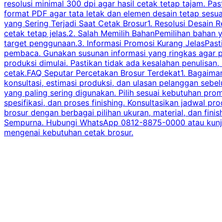
resolusi minimal 300 dpi agar hasil cetak tetap tajam. Past
format PDF agar tata letak dan elemen desain tetap sesu
yang Sering Terjadi Saat Cetak Brosur1. Resolusi Desain R
cetak tetap jelas.2. Salah Memilih BahanPemilihan bahan
target penggunaan.3. Informasi Promosi Kurang JelasPast
pembaca. Gunakan susunan informasi yang ringkas agar p
produksi dimulai. Pastikan tidak ada kesalahan penulisan
cetak.FAQ Seputar Percetakan Brosur Terdekat1. Bagaimana
konsultasi, estimasi produksi, dan ulasan pelanggan seb
yang paling sering digunakan. Pilih sesuai kebutuhan pr
spesifikasi, dan proses finishing. Konsultasikan jadwa
brosur dengan berbagai pilihan ukuran, material, dan fini
Sempurna. Hubungi WhatsApp 0812-8875-0000 atau kunjungi
mengenai kebutuhan cetak brosur.