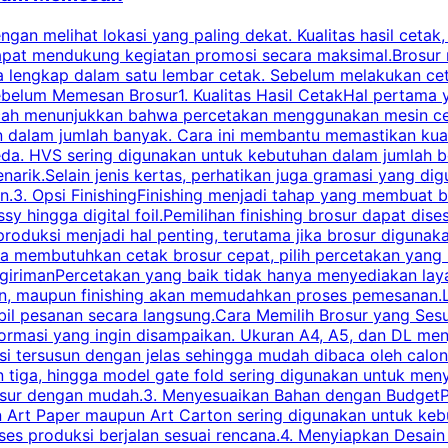
an melihat lokasi yang paling dekat. Kualitas hasil cetak,
dapat mendukung kegiatan promosi secara maksimal.Brosur
engkap dalam satu lembar cetak. Sebelum melakukan cetak 
belum Memesan Brosur1. Kualitas Hasil CetakHal pertama ya
pecah menunjukkan bahwa percetakan menggunakan mesin ce
 dalam jumlah banyak. Cara ini membantu memastikan kuali
eda. HVS sering digunakan untuk kebutuhan dalam jumlah 
arik.Selain jenis kertas, perhatikan juga gramasi yang d
.3. Opsi FinishingFinishing menjadi tahap yang membuat br
ossy hingga digital foil.Pemilihan finishing brosur dapat 
roduksi menjadi hal penting, terutama jika brosur digunak
la membutuhkan cetak brosur cepat, pilih percetakan yang
engirimanPercetakan yang baik tidak hanya menyediakan la
han, maupun finishing akan memudahkan proses pemesanan.L
bil pesanan secara langsung.Cara Memilih Brosur yang Se
ormasi yang ingin disampaikan. Ukuran A4, A5, dan DL menj
tersusun dengan jelas sehingga mudah dibaca oleh calon p
n tiga, hingga model gate fold sering digunakan untuk meny
osur dengan mudah.3. Menyesuaikan Bahan dengan BudgetPe
n Art Paper maupun Art Carton sering digunakan untuk ke
ses produksi berjalan sesuai rencana.4. Menyiapkan Desai