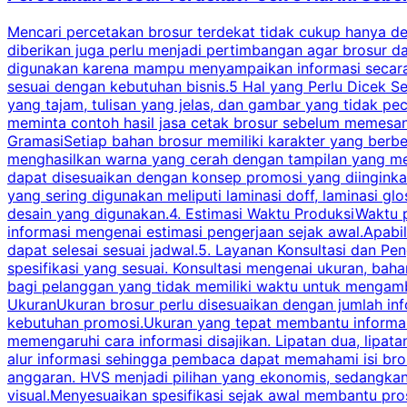
Mencari percetakan brosur terdekat tidak cukup hanya deng
diberikan juga perlu menjadi pertimbangan agar brosur 
digunakan karena mampu menyampaikan informasi secara l
sesuai dengan kebutuhan bisnis.5 Hal yang Perlu Dicek Se
yang tajam, tulisan yang jelas, dan gambar yang tidak 
meminta contoh hasil jasa cetak brosur sebelum memesan
GramasiSetiap bahan brosur memiliki karakter yang berb
menghasilkan warna yang cerah dengan tampilan yang men
dapat disesuaikan dengan konsep promosi yang diinginkan
yang sering digunakan meliputi laminasi doff, laminasi gl
desain yang digunakan.4. Estimasi Waktu ProduksiWaktu p
informasi mengenai estimasi pengerjaan sejak awal.Apabi
dapat selesai sesuai jadwal.5. Layanan Konsultasi dan P
spesifikasi yang sesuai. Konsultasi mengenai ukuran, ba
bagi pelanggan yang tidak memiliki waktu untuk mengam
UkuranUkuran brosur perlu disesuaikan dengan jumlah inf
kebutuhan promosi.Ukuran yang tepat membantu informasi 
memengaruhi cara informasi disajikan. Lipatan dua, lipata
alur informasi sehingga pembaca dapat memahami isi br
anggaran. HVS menjadi pilihan yang ekonomis, sedangka
visual.Menyesuaikan spesifikasi sejak awal membantu pro