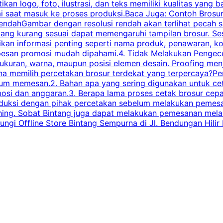
ikan logo, foto, ilustrasi, dan teks memiliki kualitas yang 
ai saat masuk ke proses produksi.Baca Juga: Contoh Brosu
endahGambar dengan resolusi rendah akan terlihat pecah saa
 yang kurang sesuai dapat memengaruhi tampilan brosur. S
ikan informasi penting seperti nama produk, penawaran, k
esan promosi mudah dipahami.4. Tidak Melakukan Pengecek
, ukuran, warna, maupun posisi elemen desain. Proofing me
 memilih percetakan brosur terdekat yang terpercaya?Perha
elum memesan.2. Bahan apa yang sering digunakan untuk ce
omosi dan anggaran.3. Berapa lama proses cetak brosur ce
l produksi dengan pihak percetakan sebelum melakukan pem
shing. Sobat Bintang juga dapat melakukan pemesanan melalui
 Offline Store Bintang Sempurna di Jl. Bendungan Hilir N