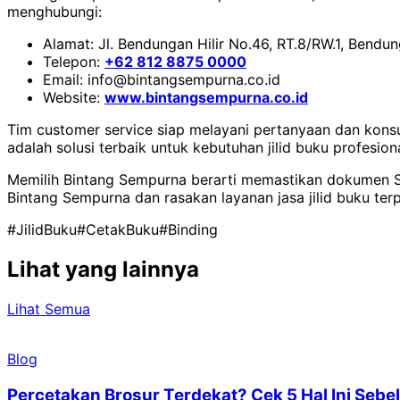
menghubungi:
Alamat: Jl. Bendungan Hilir No.46, RT.8/RW.1, Bendu
Telepon:
+62 812 8875 0000
Email: info@bintangsempurna.co.id
Website:
www.bintangsempurna.co.id
Tim customer service siap melayani pertanyaan dan konsu
adalah solusi terbaik untuk kebutuhan jilid buku profesiona
Memilih Bintang Sempurna berarti memastikan dokumen So
Bintang Sempurna dan rasakan layanan jasa jilid buku te
#JilidBuku
#CetakBuku
#Binding
Lihat yang lainnya
Lihat Semua
Blog
Percetakan Brosur Terdekat? Cek 5 Hal Ini Se