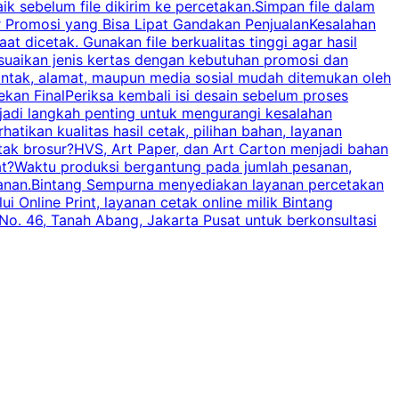
baik sebelum file dikirim ke percetakan.Simpan file dalam
r Promosi yang Bisa Lipat Gandakan PenjualanKesalahan
t dicetak. Gunakan file berkualitas tinggi agar hasil
p
esuaikan jenis kertas dengan kebutuhan promosi dan
ontak, alamat, maupun media sosial mudah ditemukan oleh
s
an FinalPeriksa kembali isi desain sebelum proses
c
njadi langkah penting untuk mengurangi kesalahan
P
tikan kualitas hasil cetak, pilihan bahan, layanan
tak brosur?HVS, Art Paper, dan Art Carton menjadi bahan
pat?Waktu produksi bergantung pada jumlah pesanan,
esanan.Bintang Sempurna menyediakan layanan percetakan
 Online Print, layanan cetak online milik Bintang
o. 46, Tanah Abang, Jakarta Pusat untuk berkonsultasi