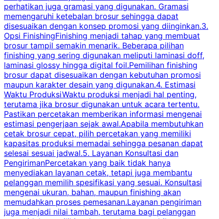
perhatikan juga gramasi yang digunakan. Gramasi
t
memengaruhi ketebalan brosur sehingga dapat
disesuaikan dengan konsep promosi yang diinginkan.3.
s
Opsi FinishingFinishing menjadi tahap yang membuat
brosur tampil semakin menarik. Beberapa pilihan
d
finishing yang sering digunakan meliputi laminasi doff,
g
laminasi glossy hingga digital foil.Pemilihan finishing
d
brosur dapat disesuaikan dengan kebutuhan promosi
p
maupun karakter desain yang digunakan.4. Estimasi
Waktu ProduksiWaktu produksi menjadi hal penting,
terutama jika brosur digunakan untuk acara tertentu.
s
Pastikan percetakan memberikan informasi mengenai
s
estimasi pengerjaan sejak awal.Apabila membutuhkan
m
cetak brosur cepat, pilih percetakan yang memiliki
d
kapasitas produksi memadai sehingga pesanan dapat
selesai sesuai jadwal.5. Layanan Konsultasi dan
t
PengirimanPercetakan yang baik tidak hanya
S
menyediakan layanan cetak, tetapi juga membantu
t
pelanggan memilih spesifikasi yang sesuai. Konsultasi
b
mengenai ukuran, bahan, maupun finishing akan
memudahkan proses pemesanan.Layanan pengiriman
h
juga menjadi nilai tambah, terutama bagi pelanggan
p