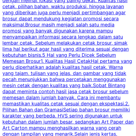
dengan melihat lokasi yang paling dekat. Kualitas hasil
cetak, pilihan bahan, waktu produksi, hingga layanan
S
yang diberikan juga perlu menjadi pertimbangan agar
t
brosur dapat mendukung kegiatan promosi secara
n
maksimal.Brosur masih menjadi salah satu media
k
promosi yang banyak digunakan karena mampu
d
menyampaikan informasi secara lengkap dalam satu
c
lembar cetak. Sebelum melakukan cetak brosur, simak
lima hal berikut agar hasil yang diterima sesuai dengan
s
kebutuhan bisnis.5 Hal yang Perlu Dicek Sebelum
Memesan Brosur1. Kualitas Hasil CetakHal pertama yang
perlu diperhatikan adalah kualitas hasil cetak. Warna
m
yang tajam, tulisan yang jelas, dan gambar yang tidak
U
pecah menunjukkan bahwa percetakan menggunakan
mesin cetak dengan kualitas yang baik.Sobat Bintang
dapat meminta contoh hasil jasa cetak brosur sebelum
memesan dalam jumlah banyak. Cara ini membantu
u
memastikan kualitas cetak sesuai dengan ekspektasi.2.
p
Pilihan Bahan dan GramasiSetiap bahan brosur memiliki
karakter yang berbeda. HVS sering digunakan untuk
i
kebutuhan dalam jumlah besar, sedangkan Art Paper dan
p
Art Carton mampu menghasilkan warna yang cerah
t
dengan tampilan yang menarik.Selain jenis kertas,