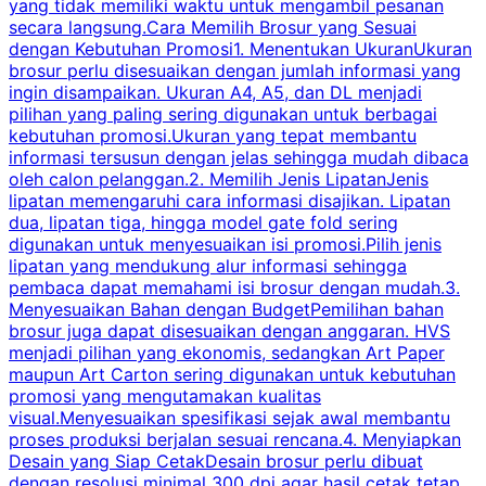
yang tidak memiliki waktu untuk mengambil pesanan
m
secara langsung.Cara Memilih Brosur yang Sesuai
dengan Kebutuhan Promosi1. Menentukan UkuranUkuran
w
brosur perlu disesuaikan dengan jumlah informasi yang
ingin disampaikan. Ukuran A4, A5, dan DL menjadi
pilihan yang paling sering digunakan untuk berbagai
f
kebutuhan promosi.Ukuran yang tepat membantu
d
informasi tersusun dengan jelas sehingga mudah dibaca
l
oleh calon pelanggan.2. Memilih Jenis LipatanJenis
t
lipatan memengaruhi cara informasi disajikan. Lipatan
S
dua, lipatan tiga, hingga model gate fold sering
P
digunakan untuk menyesuaikan isi promosi.Pilih jenis
lipatan yang mendukung alur informasi sehingga
s
pembaca dapat memahami isi brosur dengan mudah.3.
i
Menyesuaikan Bahan dengan BudgetPemilihan bahan
brosur juga dapat disesuaikan dengan anggaran. HVS
menjadi pilihan yang ekonomis, sedangkan Art Paper
d
maupun Art Carton sering digunakan untuk kebutuhan
t
promosi yang mengutamakan kualitas
t
visual.Menyesuaikan spesifikasi sejak awal membantu
proses produksi berjalan sesuai rencana.4. Menyiapkan
k
Desain yang Siap CetakDesain brosur perlu dibuat
dengan resolusi minimal 300 dpi agar hasil cetak tetap