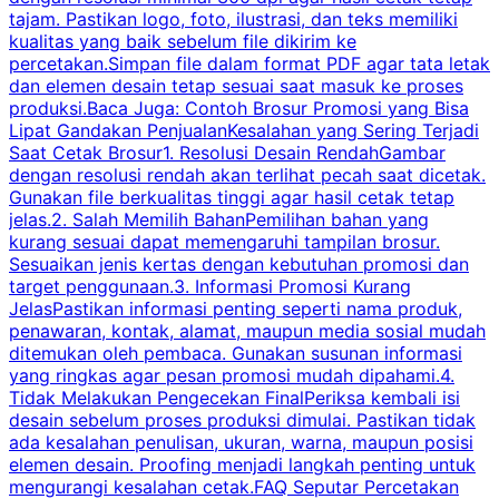
tajam. Pastikan logo, foto, ilustrasi, dan teks memiliki
kualitas yang baik sebelum file dikirim ke
percetakan.Simpan file dalam format PDF agar tata letak
dan elemen desain tetap sesuai saat masuk ke proses
produksi.Baca Juga: Contoh Brosur Promosi yang Bisa
s
Lipat Gandakan PenjualanKesalahan yang Sering Terjadi
Saat Cetak Brosur1. Resolusi Desain RendahGambar
dengan resolusi rendah akan terlihat pecah saat dicetak.
p
Gunakan file berkualitas tinggi agar hasil cetak tetap
T
jelas.2. Salah Memilih BahanPemilihan bahan yang
p
kurang sesuai dapat memengaruhi tampilan brosur.
Sesuaikan jenis kertas dengan kebutuhan promosi dan
m
target penggunaan.3. Informasi Promosi Kurang
JelasPastikan informasi penting seperti nama produk,
p
penawaran, kontak, alamat, maupun media sosial mudah
s
ditemukan oleh pembaca. Gunakan susunan informasi
yang ringkas agar pesan promosi mudah dipahami.4.
O
Tidak Melakukan Pengecekan FinalPeriksa kembali isi
desain sebelum proses produksi dimulai. Pastikan tidak
k
ada kesalahan penulisan, ukuran, warna, maupun posisi
H
elemen desain. Proofing menjadi langkah penting untuk
mengurangi kesalahan cetak.FAQ Seputar Percetakan
s