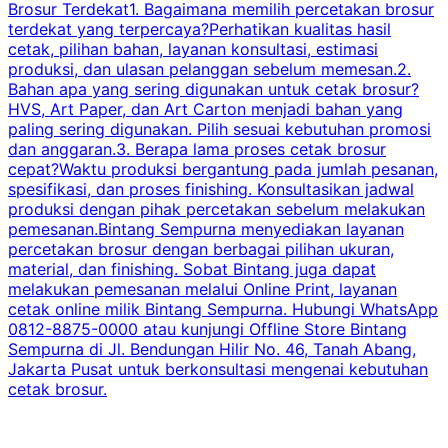
Brosur Terdekat1. Bagaimana memilih percetakan brosur
terdekat yang terpercaya?Perhatikan kualitas hasil
cetak, pilihan bahan, layanan konsultasi, estimasi
produksi, dan ulasan pelanggan sebelum memesan.2.
Bahan apa yang sering digunakan untuk cetak brosur?
HVS, Art Paper, dan Art Carton menjadi bahan yang
paling sering digunakan. Pilih sesuai kebutuhan promosi
dan anggaran.3. Berapa lama proses cetak brosur
cepat?Waktu produksi bergantung pada jumlah pesanan,
spesifikasi, dan proses finishing. Konsultasikan jadwal
produksi dengan pihak percetakan sebelum melakukan
pemesanan.Bintang Sempurna menyediakan layanan
percetakan brosur dengan berbagai pilihan ukuran,
material, dan finishing. Sobat Bintang juga dapat
melakukan pemesanan melalui Online Print, layanan
cetak online milik Bintang Sempurna. Hubungi WhatsApp
0812-8875-0000 atau kunjungi Offline Store Bintang
Sempurna di Jl. Bendungan Hilir No. 46, Tanah Abang,
Jakarta Pusat untuk berkonsultasi mengenai kebutuhan
cetak brosur.