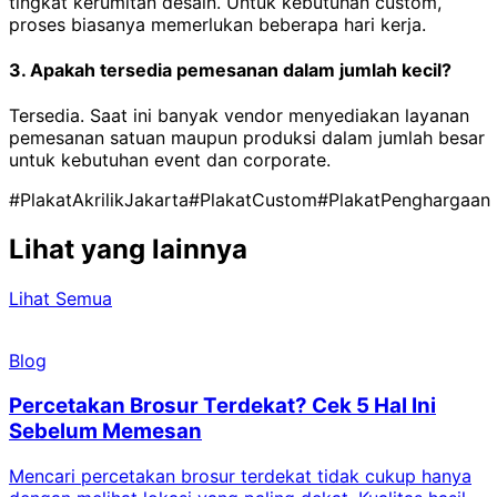
tingkat kerumitan desain. Untuk kebutuhan custom,
proses biasanya memerlukan beberapa hari kerja.
3. Apakah tersedia pemesanan dalam jumlah kecil?
Tersedia. Saat ini banyak vendor menyediakan layanan
pemesanan satuan maupun produksi dalam jumlah besar
untuk kebutuhan event dan corporate.
#PlakatAkrilikJakarta
#PlakatCustom
#PlakatPenghargaan
Lihat yang lainnya
Lihat Semua
Blog
Percetakan Brosur Terdekat? Cek 5 Hal Ini
Sebelum Memesan
Mencari percetakan brosur terdekat tidak cukup hanya
C