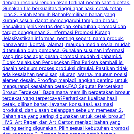
dengan resolusi rendah akan terlihat pecah saat dicetak.
p
Gunakan file berkualitas tinggi agar hasil cetak tetap
T
jelas.2. Salah Memilih BahanPemilihan bahan yang
p
kurang sesuai dapat memengaruhi tampilan brosur.
Sesuaikan jenis kertas dengan kebutuhan promosi dan
m
target penggunaan.3. Informasi Promosi Kurang
JelasPastikan informasi penting seperti nama produk,
p
penawaran, kontak, alamat, maupun media sosial mudah
s
ditemukan oleh pembaca. Gunakan susunan informasi
yang ringkas agar pesan promosi mudah dipahami.4.
O
Tidak Melakukan Pengecekan FinalPeriksa kembali isi
desain sebelum proses produksi dimulai. Pastikan tidak
k
ada kesalahan penulisan, ukuran, warna, maupun posisi
H
elemen desain. Proofing menjadi langkah penting untuk
mengurangi kesalahan cetak.FAQ Seputar Percetakan
s
Brosur Terdekat1. Bagaimana memilih percetakan brosur
terdekat yang terpercaya?Perhatikan kualitas hasil
cetak, pilihan bahan, layanan konsultasi, estimasi
produksi, dan ulasan pelanggan sebelum memesan.2.
Bahan apa yang sering digunakan untuk cetak brosur?
HVS, Art Paper, dan Art Carton menjadi bahan yang
paling sering digunakan. Pilih sesuai kebutuhan promosi
dan anggaran.3. Berapa lama proses cetak brosur