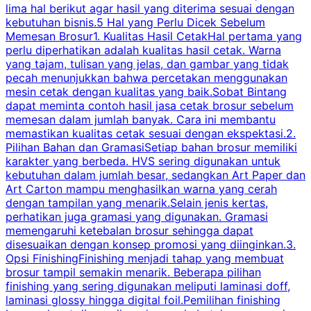
lima hal berikut agar hasil yang diterima sesuai dengan
s
kebutuhan bisnis.5 Hal yang Perlu Dicek Sebelum
Memesan Brosur1. Kualitas Hasil CetakHal pertama yang
perlu diperhatikan adalah kualitas hasil cetak. Warna
m
yang tajam, tulisan yang jelas, dan gambar yang tidak
U
pecah menunjukkan bahwa percetakan menggunakan
mesin cetak dengan kualitas yang baik.Sobat Bintang
dapat meminta contoh hasil jasa cetak brosur sebelum
memesan dalam jumlah banyak. Cara ini membantu
u
memastikan kualitas cetak sesuai dengan ekspektasi.2.
p
Pilihan Bahan dan GramasiSetiap bahan brosur memiliki
karakter yang berbeda. HVS sering digunakan untuk
i
kebutuhan dalam jumlah besar, sedangkan Art Paper dan
p
Art Carton mampu menghasilkan warna yang cerah
t
dengan tampilan yang menarik.Selain jenis kertas,
perhatikan juga gramasi yang digunakan. Gramasi
t
memengaruhi ketebalan brosur sehingga dapat
disesuaikan dengan konsep promosi yang diinginkan.3.
s
Opsi FinishingFinishing menjadi tahap yang membuat
brosur tampil semakin menarik. Beberapa pilihan
d
finishing yang sering digunakan meliputi laminasi doff,
g
laminasi glossy hingga digital foil.Pemilihan finishing
d