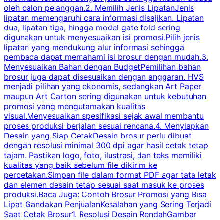
oleh calon pelanggan.2. Memilih Jenis LipatanJenis
t
lipatan memengaruhi cara informasi disajikan. Lipatan
S
dua, lipatan tiga, hingga model gate fold sering
P
digunakan untuk menyesuaikan isi promosi.Pilih jenis
lipatan yang mendukung alur informasi sehingga
s
pembaca dapat memahami isi brosur dengan mudah.3.
i
Menyesuaikan Bahan dengan BudgetPemilihan bahan
brosur juga dapat disesuaikan dengan anggaran. HVS
menjadi pilihan yang ekonomis, sedangkan Art Paper
d
maupun Art Carton sering digunakan untuk kebutuhan
t
promosi yang mengutamakan kualitas
t
visual.Menyesuaikan spesifikasi sejak awal membantu
proses produksi berjalan sesuai rencana.4. Menyiapkan
k
Desain yang Siap CetakDesain brosur perlu dibuat
dengan resolusi minimal 300 dpi agar hasil cetak tetap
tajam. Pastikan logo, foto, ilustrasi, dan teks memiliki
kualitas yang baik sebelum file dikirim ke
percetakan.Simpan file dalam format PDF agar tata letak
dan elemen desain tetap sesuai saat masuk ke proses
produksi.Baca Juga: Contoh Brosur Promosi yang Bisa
s
Lipat Gandakan PenjualanKesalahan yang Sering Terjadi
Saat Cetak Brosur1. Resolusi Desain RendahGambar