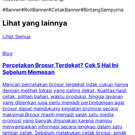
#Banner
#RollBanner
#CetakBanner
#BintangSempurna
Lihat yang lainnya
Lihat Semua
Blog
Percetakan Brosur Terdekat? Cek 5 Hal Ini
Sebelum Memesan
Mencari percetakan brosur terdekat tidak cukup hanya
C
dengan melihat lokasi yang paling dekat. Kualitas hasil
cetak, pilihan bahan, waktu produksi, hingga layanan
S
yang diberikan juga perlu menjadi pertimbangan agar
t
brosur dapat mendukung kegiatan promosi secara
n
maksimal.Brosur masih menjadi salah satu media
k
promosi yang banyak digunakan karena mampu
d
menyampaikan informasi secara lengkap dalam satu
c
lembar cetak. Sebelum melakukan cetak brosur, simak