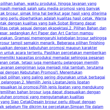
 pilihan bahan, waktu produksi, hingga layanan yang
C
 masih menjadi salah satu media promosi yang banyak
a
brosur, simak lima hal berikut agar hasil yang diterima
p
ng perlu diperhatikan adalah kualitas hasil cetak. Warna
s
tak dengan kualitas yang baik.Sobat Bintang dapat
tas cetak sesuai dengan ekspektasi.2. Pilihan Bahan dan
u
besar, sedangkan Art Paper dan Art Carton mampu
s
igunakan. Gramasi memengaruhi ketebalan brosur sehingga
a
osur tampil semakin menarik. Beberapa pilihan finishing
j
disesuaikan dengan kebutuhan promosi maupun karakter
k
an untuk acara tertentu. Pastikan percetakan memberikan
m
 memiliki kapasitas produksi memadai sehingga pesanan
n
yanan cetak, tetapi juga membantu pelanggan memilih
t
ayanan pengiriman juga menjadi nilai tambah, terutama
suai dengan Kebutuhan Promosi1. Menentukan
d
adi pilihan yang paling sering digunakan untuk berbagai
d
elanggan.2. Memilih Jenis LipatanJenis lipatan
g
esuaikan isi promosi.Pilih jenis lipatan yang mendukung
C
milihan bahan brosur juga dapat disesuaikan dengan
butuhan promosi yang mengutamakan kualitas
a
n yang Siap CetakDesain brosur perlu dibuat dengan
m
baik sebelum file dikirim ke percetakan.Simpan file dalam