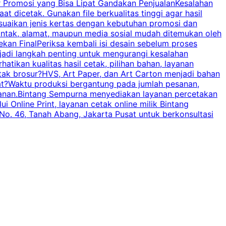
r Promosi yang Bisa Lipat Gandakan PenjualanKesalahan
t dicetak. Gunakan file berkualitas tinggi agar hasil
p
esuaikan jenis kertas dengan kebutuhan promosi dan
ontak, alamat, maupun media sosial mudah ditemukan oleh
s
an FinalPeriksa kembali isi desain sebelum proses
c
njadi langkah penting untuk mengurangi kesalahan
P
tikan kualitas hasil cetak, pilihan bahan, layanan
tak brosur?HVS, Art Paper, dan Art Carton menjadi bahan
pat?Waktu produksi bergantung pada jumlah pesanan,
esanan.Bintang Sempurna menyediakan layanan percetakan
 Online Print, layanan cetak online milik Bintang
o. 46, Tanah Abang, Jakarta Pusat untuk berkonsultasi