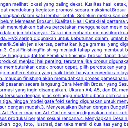
an melihat lokasi yang paling dekat. Kualitas hasil cetak,
dapat mendukung kegiatan promosi secara maksimal.Brosur
engkap dalam satu lembar cetak. Sebelum melakukan cetak 
belum Memesan Brosur1. Kualitas Hasil CetakHal pertama ya
pecah menunjukkan bahwa percetakan menggunakan mesin ce
 dalam jumlah banyak. Cara ini membantu memastikan kuali
eda. HVS sering digunakan untuk kebutuhan dalam jumlah 
arik.Selain jenis kertas, perhatikan juga gramasi yang d
.3. Opsi FinishingFinishing menjadi tahap yang membuat br
ossy hingga digital foil.Pemilihan finishing brosur dapat 
roduksi menjadi hal penting, terutama jika brosur digunak
la membutuhkan cetak brosur cepat, pilih percetakan yang
engirimanPercetakan yang baik tidak hanya menyediakan la
han, maupun finishing akan memudahkan proses pemesanan.L
bil pesanan secara langsung.Cara Memilih Brosur yang Se
ormasi yang ingin disampaikan. Ukuran A4, A5, dan DL menj
tersusun dengan jelas sehingga mudah dibaca oleh calon p
n tiga, hingga model gate fold sering digunakan untuk meny
osur dengan mudah.3. Menyesuaikan Bahan dengan BudgetPe
n Art Paper maupun Art Carton sering digunakan untuk ke
ses produksi berjalan sesuai rencana.4. Menyiapkan Desai
ikan logo, foto, ilustrasi, dan teks memiliki kualitas yang 