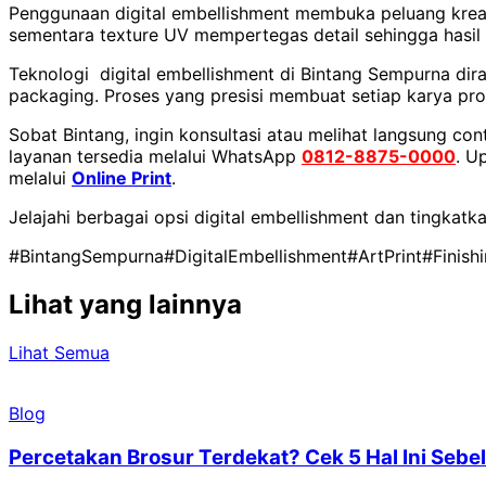
Penggunaan digital embellishment membuka peluang kreatif 
sementara texture UV mempertegas detail sehingga hasil
Teknologi digital embellishment di Bintang Sempurna dir
packaging. Proses yang presisi membuat setiap karya pro
Sobat Bintang, ingin konsultasi atau melihat langsung con
layanan tersedia melalui WhatsApp
0812-8875-0000
. U
melalui
Online Print
.
Jelajahi berbagai opsi digital embellishment dan tingkatk
#BintangSempurna
#DigitalEmbellishment
#ArtPrint
#Finishi
Lihat yang lainnya
Lihat Semua
Blog
Percetakan Brosur Terdekat? Cek 5 Hal Ini Se