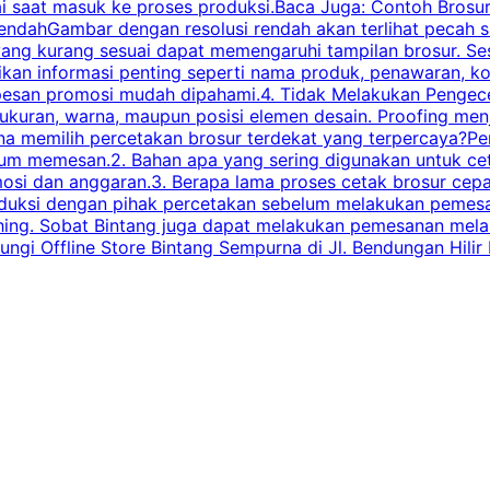
ai saat masuk ke proses produksi.Baca Juga: Contoh Brosu
endahGambar dengan resolusi rendah akan terlihat pecah saa
 yang kurang sesuai dapat memengaruhi tampilan brosur. S
ikan informasi penting seperti nama produk, penawaran, k
esan promosi mudah dipahami.4. Tidak Melakukan Pengecek
, ukuran, warna, maupun posisi elemen desain. Proofing me
 memilih percetakan brosur terdekat yang terpercaya?Perha
elum memesan.2. Bahan apa yang sering digunakan untuk ce
omosi dan anggaran.3. Berapa lama proses cetak brosur ce
l produksi dengan pihak percetakan sebelum melakukan pem
shing. Sobat Bintang juga dapat melakukan pemesanan melalui
 Offline Store Bintang Sempurna di Jl. Bendungan Hilir N