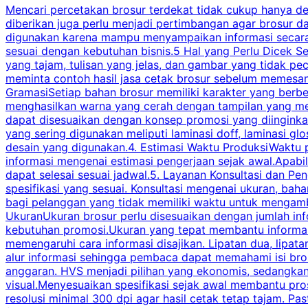
Mencari percetakan brosur terdekat tidak cukup hanya deng
diberikan juga perlu menjadi pertimbangan agar brosur 
digunakan karena mampu menyampaikan informasi secara l
sesuai dengan kebutuhan bisnis.5 Hal yang Perlu Dicek Se
yang tajam, tulisan yang jelas, dan gambar yang tidak 
meminta contoh hasil jasa cetak brosur sebelum memesan
GramasiSetiap bahan brosur memiliki karakter yang berb
menghasilkan warna yang cerah dengan tampilan yang men
dapat disesuaikan dengan konsep promosi yang diinginkan
yang sering digunakan meliputi laminasi doff, laminasi gl
desain yang digunakan.4. Estimasi Waktu ProduksiWaktu p
informasi mengenai estimasi pengerjaan sejak awal.Apabi
dapat selesai sesuai jadwal.5. Layanan Konsultasi dan P
spesifikasi yang sesuai. Konsultasi mengenai ukuran, ba
bagi pelanggan yang tidak memiliki waktu untuk mengam
UkuranUkuran brosur perlu disesuaikan dengan jumlah inf
kebutuhan promosi.Ukuran yang tepat membantu informasi 
memengaruhi cara informasi disajikan. Lipatan dua, lipata
alur informasi sehingga pembaca dapat memahami isi br
anggaran. HVS menjadi pilihan yang ekonomis, sedangka
visual.Menyesuaikan spesifikasi sejak awal membantu pro
resolusi minimal 300 dpi agar hasil cetak tetap tajam. Past