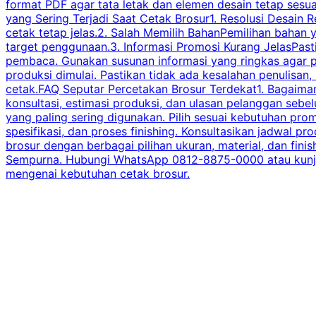
format PDF agar tata letak dan elemen desain tetap sesu
yang Sering Terjadi Saat Cetak Brosur1. Resolusi Desain R
cetak tetap jelas.2. Salah Memilih BahanPemilihan bahan
target penggunaan.3. Informasi Promosi Kurang JelasPast
pembaca. Gunakan susunan informasi yang ringkas agar p
produksi dimulai. Pastikan tidak ada kesalahan penulisan
cetak.FAQ Seputar Percetakan Brosur Terdekat1. Bagaimana
konsultasi, estimasi produksi, dan ulasan pelanggan seb
yang paling sering digunakan. Pilih sesuai kebutuhan pr
spesifikasi, dan proses finishing. Konsultasikan jadwa
brosur dengan berbagai pilihan ukuran, material, dan fini
Sempurna. Hubungi WhatsApp 0812-8875-0000 atau kunjungi
mengenai kebutuhan cetak brosur.