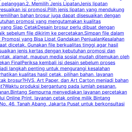
elanggan.2. Memilih Jenis LipatanJenis lipatan
g
esuaikan isi promosi.Pilih jenis lipatan yang mendukung
C
milihan bahan brosur juga dapat disesuaikan dengan
butuhan promosi yang mengutamakan kualitas
a
n yang Siap CetakDesain brosur perlu dibuat dengan
m
baik sebelum file dikirim ke percetakan.Simpan file dalam
r Promosi yang Bisa Lipat Gandakan PenjualanKesalahan
t dicetak. Gunakan file berkualitas tinggi agar hasil
p
esuaikan jenis kertas dengan kebutuhan promosi dan
ontak, alamat, maupun media sosial mudah ditemukan oleh
s
an FinalPeriksa kembali isi desain sebelum proses
c
njadi langkah penting untuk mengurangi kesalahan
P
tikan kualitas hasil cetak, pilihan bahan, layanan
tak brosur?HVS, Art Paper, dan Art Carton menjadi bahan
pat?Waktu produksi bergantung pada jumlah pesanan,
esanan.Bintang Sempurna menyediakan layanan percetakan
 Online Print, layanan cetak online milik Bintang
o. 46, Tanah Abang, Jakarta Pusat untuk berkonsultasi