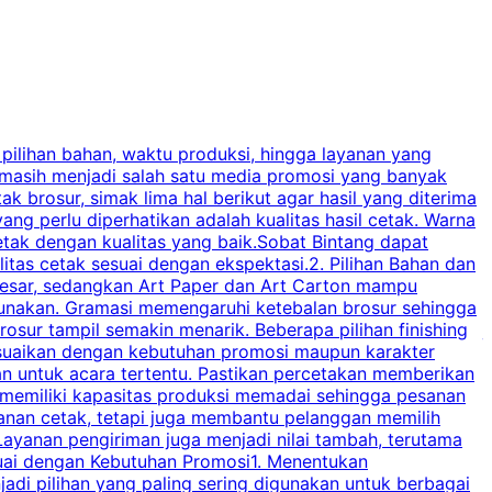
 pilihan bahan, waktu produksi, hingga layanan yang
C
 masih menjadi salah satu media promosi yang banyak
a
brosur, simak lima hal berikut agar hasil yang diterima
p
ng perlu diperhatikan adalah kualitas hasil cetak. Warna
s
tak dengan kualitas yang baik.Sobat Bintang dapat
tas cetak sesuai dengan ekspektasi.2. Pilihan Bahan dan
u
besar, sedangkan Art Paper dan Art Carton mampu
s
igunakan. Gramasi memengaruhi ketebalan brosur sehingga
a
osur tampil semakin menarik. Beberapa pilihan finishing
j
disesuaikan dengan kebutuhan promosi maupun karakter
k
an untuk acara tertentu. Pastikan percetakan memberikan
m
 memiliki kapasitas produksi memadai sehingga pesanan
n
yanan cetak, tetapi juga membantu pelanggan memilih
t
ayanan pengiriman juga menjadi nilai tambah, terutama
suai dengan Kebutuhan Promosi1. Menentukan
d
adi pilihan yang paling sering digunakan untuk berbagai
d