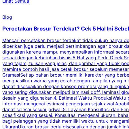
Lihat Semua
Blog
Percetakan Brosur Terdekat? Cek 5 Hal Ini Se
Mencari percetakan brosur terdekat tidak cukup hanya deng
diberikan juga perlu menjadi pertimbangan agar brosur 
digunakan karena mampu menyampaikan informasi secara l
sesuai dengan kebutuhan bisnis.5 Hal yang Perlu Dicek Se
yang tajam, tulisan yang jelas, dan gambar yang tidak 
meminta contoh hasil jasa cetak brosur sebelum memesan
GramasiSetiap bahan brosur memiliki karakter yang berb
menghasilkan warna yang cerah dengan tampilan yang men
dapat disesuaikan dengan konsep promosi yang diinginkan
yang sering digunakan meliputi laminasi doff, laminasi gl
desain yang digunakan.4. Estimasi Waktu ProduksiWaktu p
informasi mengenai estimasi pengerjaan sejak awal.Apabi
dapat selesai sesuai jadwal.5. Layanan Konsultasi dan P
spesifikasi yang sesuai. Konsultasi mengenai ukuran, ba
bagi pelanggan yang tidak memiliki waktu untuk mengam
UkuranUkuran brosur perlu disesuaikan dengan jumlah inf