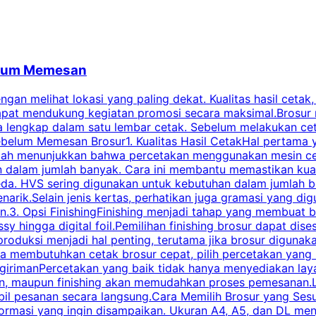
belum Memesan
an melihat lokasi yang paling dekat. Kualitas hasil cetak,
dapat mendukung kegiatan promosi secara maksimal.Brosur
engkap dalam satu lembar cetak. Sebelum melakukan cetak 
belum Memesan Brosur1. Kualitas Hasil CetakHal pertama ya
pecah menunjukkan bahwa percetakan menggunakan mesin ce
 dalam jumlah banyak. Cara ini membantu memastikan kuali
eda. HVS sering digunakan untuk kebutuhan dalam jumlah 
arik.Selain jenis kertas, perhatikan juga gramasi yang d
.3. Opsi FinishingFinishing menjadi tahap yang membuat br
ossy hingga digital foil.Pemilihan finishing brosur dapat 
roduksi menjadi hal penting, terutama jika brosur digunak
la membutuhkan cetak brosur cepat, pilih percetakan yang
engirimanPercetakan yang baik tidak hanya menyediakan la
han, maupun finishing akan memudahkan proses pemesanan.L
bil pesanan secara langsung.Cara Memilih Brosur yang Se
ormasi yang ingin disampaikan. Ukuran A4, A5, dan DL menj