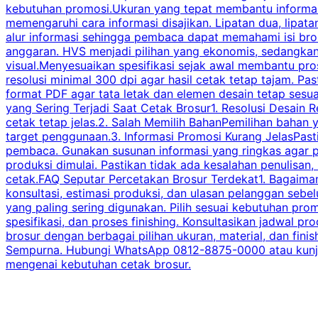
kebutuhan promosi.Ukuran yang tepat membantu informasi 
memengaruhi cara informasi disajikan. Lipatan dua, lipata
alur informasi sehingga pembaca dapat memahami isi br
anggaran. HVS menjadi pilihan yang ekonomis, sedangka
visual.Menyesuaikan spesifikasi sejak awal membantu pro
resolusi minimal 300 dpi agar hasil cetak tetap tajam. Past
format PDF agar tata letak dan elemen desain tetap sesu
yang Sering Terjadi Saat Cetak Brosur1. Resolusi Desain R
cetak tetap jelas.2. Salah Memilih BahanPemilihan bahan
target penggunaan.3. Informasi Promosi Kurang JelasPast
pembaca. Gunakan susunan informasi yang ringkas agar p
produksi dimulai. Pastikan tidak ada kesalahan penulisan
cetak.FAQ Seputar Percetakan Brosur Terdekat1. Bagaimana
konsultasi, estimasi produksi, dan ulasan pelanggan seb
yang paling sering digunakan. Pilih sesuai kebutuhan pr
spesifikasi, dan proses finishing. Konsultasikan jadwa
brosur dengan berbagai pilihan ukuran, material, dan fini
Sempurna. Hubungi WhatsApp 0812-8875-0000 atau kunjungi
mengenai kebutuhan cetak brosur.