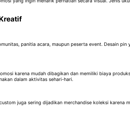
osi yang ingin menarik perhatian secara visual. Jenis ukur
reatif
 komunitas, panitia acara, maupun peserta event. Desain
osi karena mudah dibagikan dan memiliki biaya produksi 
kan dalam aktivitas sehari-hari.
 custom juga sering dijadikan merchandise koleksi karena me