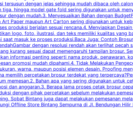
tersusun dengan jelas sehingga mudah dibaca oleh calon p
n tiga, hingga model gate fold sering digunakan untuk meny
osur dengan mudah.3. Menyesuaikan Bahan dengan BudgetPe
n Art Paper maupun Art Carton sering digunakan untuk ke
ses produksi berjalan sesuai rencana.4. Menyiapkan Desai
ikan logo, foto, ilustrasi, dan teks memiliki kualitas yang 
ai saat masuk ke proses produksi.Baca Juga: Contoh Brosu
endahGambar dengan resolusi rendah akan terlihat pecah saa
 yang kurang sesuai dapat memengaruhi tampilan brosur. S
ikan informasi penting seperti nama produk, penawaran, k
esan promosi mudah dipahami.4. Tidak Melakukan Pengecek
, ukuran, warna, maupun posisi elemen desain. Proofing me
 memilih percetakan brosur terdekat yang terpercaya?Perha
elum memesan.2. Bahan apa yang sering digunakan untuk ce
omosi dan anggaran.3. Berapa lama proses cetak brosur ce
l produksi dengan pihak percetakan sebelum melakukan pem
shing. Sobat Bintang juga dapat melakukan pemesanan melalui
 Offline Store Bintang Sempurna di Jl. Bendungan Hilir N