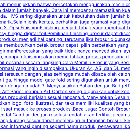
pecah menunjukkan bahwa percetakan menggunakan mesin ce
 dalam jumlah banyak. Cara ini membantu memastikan kuali
eda. HVS sering digunakan untuk kebutuhan dalam jumlah 
arik.Selain jenis kertas, perhatikan juga gramasi yang d
.3. Opsi FinishingFinishing menjadi tahap yang membuat br
ossy hingga digital foil.Pemilihan finishing brosur dapat 
roduksi menjadi hal penting, terutama jika brosur digunak
la membutuhkan cetak brosur cepat, pilih percetakan yang
engirimanPercetakan yang baik tidak hanya menyediakan la
han, maupun finishing akan memudahkan proses pemesanan.L
bil pesanan secara langsung.Cara Memilih Brosur yang Se
ormasi yang ingin disampaikan. Ukuran A4, A5, dan DL menj
tersusun dengan jelas sehingga mudah dibaca oleh calon p
n tiga, hingga model gate fold sering digunakan untuk meny
osur dengan mudah.3. Menyesuaikan Bahan dengan BudgetPe
n Art Paper maupun Art Carton sering digunakan untuk ke
ses produksi berjalan sesuai rencana.4. Menyiapkan Desai
ikan logo, foto, ilustrasi, dan teks memiliki kualitas yang 
ai saat masuk ke proses produksi.Baca Juga: Contoh Brosu
endahGambar dengan resolusi rendah akan terlihat pecah saa
 yang kurang sesuai dapat memengaruhi tampilan brosur. S
ikan informasi penting seperti nama produk, penawaran, k