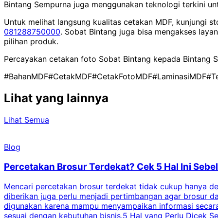
Bintang Sempurna juga menggunakan teknologi terkini un
Untuk melihat langsung kualitas cetakan MDF, kunjungi st
081288750000
. Sobat Bintang juga bisa mengakses layan
pilihan produk.
Percayakan cetakan foto Sobat Bintang kepada Bintang S
#BahanMDF
#CetakMDF
#CetakFotoMDF
#Laminasi
MDF
#T
Lihat yang lainnya
Lihat Semua
Blog
Percetakan Brosur Terdekat? Cek 5 Hal Ini Se
Mencari percetakan brosur terdekat tidak cukup hanya deng
diberikan juga perlu menjadi pertimbangan agar brosur 
digunakan karena mampu menyampaikan informasi secara l
sesuai dengan kebutuhan bisnis.5 Hal yang Perlu Dicek Se