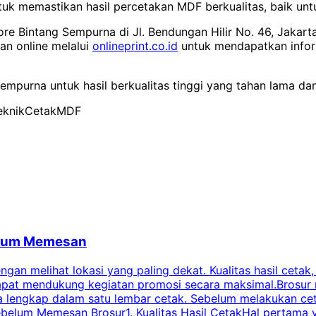
tuk memastikan hasil percetakan MDF berkualitas, baik u
ore Bintang Sempurna di Jl. Bendungan Hilir No. 46, Jakart
an online melalui
onlineprint.co.id
untuk mendapatkan infor
empurna untuk hasil berkualitas tinggi yang tahan lama d
eknikCetakMDF
belum Memesan
an melihat lokasi yang paling dekat. Kualitas hasil cetak,
dapat mendukung kegiatan promosi secara maksimal.Brosur
engkap dalam satu lembar cetak. Sebelum melakukan cetak 
belum Memesan Brosur1. Kualitas Hasil CetakHal pertama ya