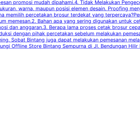
esan promosi mudah dipahami.4. Tidak Melakukan Pengecek
, ukuran, warna, maupun posisi elemen desain. Proofing me
 memilih percetakan brosur terdekat yang terpercaya?Perha
elum memesan.2. Bahan apa yang sering digunakan untuk ce
omosi dan anggaran.3. Berapa lama proses cetak brosur ce
l produksi dengan pihak percetakan sebelum melakukan pem
shing. Sobat Bintang juga dapat melakukan pemesanan melalui
 Offline Store Bintang Sempurna di Jl. Bendungan Hilir N