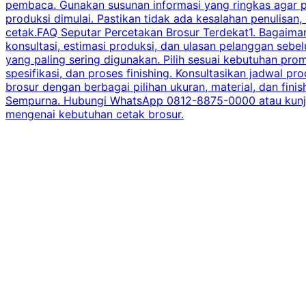
pembaca. Gunakan susunan informasi yang ringkas agar p
produksi dimulai. Pastikan tidak ada kesalahan penulisan
cetak.FAQ Seputar Percetakan Brosur Terdekat1. Bagaimana
konsultasi, estimasi produksi, dan ulasan pelanggan seb
yang paling sering digunakan. Pilih sesuai kebutuhan pr
spesifikasi, dan proses finishing. Konsultasikan jadwa
brosur dengan berbagai pilihan ukuran, material, dan fini
Sempurna. Hubungi WhatsApp 0812-8875-0000 atau kunjungi
mengenai kebutuhan cetak brosur.