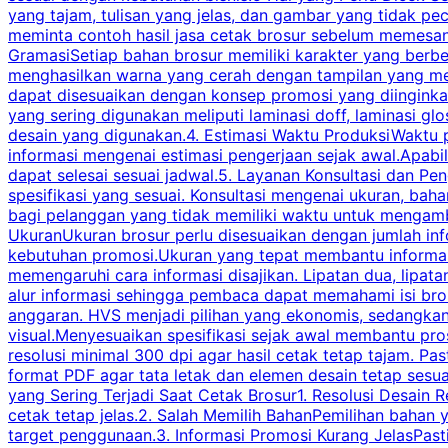
yang tajam, tulisan yang jelas, dan gambar yang tidak 
meminta contoh hasil jasa cetak brosur sebelum memesan
GramasiSetiap bahan brosur memiliki karakter yang berb
menghasilkan warna yang cerah dengan tampilan yang men
dapat disesuaikan dengan konsep promosi yang diinginkan
yang sering digunakan meliputi laminasi doff, laminasi gl
desain yang digunakan.4. Estimasi Waktu ProduksiWaktu p
informasi mengenai estimasi pengerjaan sejak awal.Apabi
dapat selesai sesuai jadwal.5. Layanan Konsultasi dan P
spesifikasi yang sesuai. Konsultasi mengenai ukuran, ba
bagi pelanggan yang tidak memiliki waktu untuk mengam
UkuranUkuran brosur perlu disesuaikan dengan jumlah inf
kebutuhan promosi.Ukuran yang tepat membantu informasi 
memengaruhi cara informasi disajikan. Lipatan dua, lipata
alur informasi sehingga pembaca dapat memahami isi br
anggaran. HVS menjadi pilihan yang ekonomis, sedangka
visual.Menyesuaikan spesifikasi sejak awal membantu pro
resolusi minimal 300 dpi agar hasil cetak tetap tajam. Past
format PDF agar tata letak dan elemen desain tetap sesu
yang Sering Terjadi Saat Cetak Brosur1. Resolusi Desain R
cetak tetap jelas.2. Salah Memilih BahanPemilihan bahan
target penggunaan.3. Informasi Promosi Kurang JelasPast