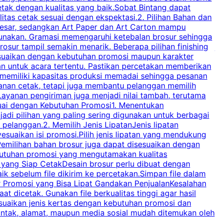
tak dengan kualitas yang baik.Sobat Bintang dapat
tas cetak sesuai dengan ekspektasi.2. Pilihan Bahan dan
u
besar, sedangkan Art Paper dan Art Carton mampu
s
igunakan. Gramasi memengaruhi ketebalan brosur sehingga
a
osur tampil semakin menarik. Beberapa pilihan finishing
j
disesuaikan dengan kebutuhan promosi maupun karakter
k
an untuk acara tertentu. Pastikan percetakan memberikan
m
 memiliki kapasitas produksi memadai sehingga pesanan
n
yanan cetak, tetapi juga membantu pelanggan memilih
t
ayanan pengiriman juga menjadi nilai tambah, terutama
suai dengan Kebutuhan Promosi1. Menentukan
d
adi pilihan yang paling sering digunakan untuk berbagai
d
elanggan.2. Memilih Jenis LipatanJenis lipatan
g
esuaikan isi promosi.Pilih jenis lipatan yang mendukung
C
milihan bahan brosur juga dapat disesuaikan dengan
butuhan promosi yang mengutamakan kualitas
a
n yang Siap CetakDesain brosur perlu dibuat dengan
m
baik sebelum file dikirim ke percetakan.Simpan file dalam
r Promosi yang Bisa Lipat Gandakan PenjualanKesalahan
t dicetak. Gunakan file berkualitas tinggi agar hasil
p
esuaikan jenis kertas dengan kebutuhan promosi dan
ontak, alamat, maupun media sosial mudah ditemukan oleh
s