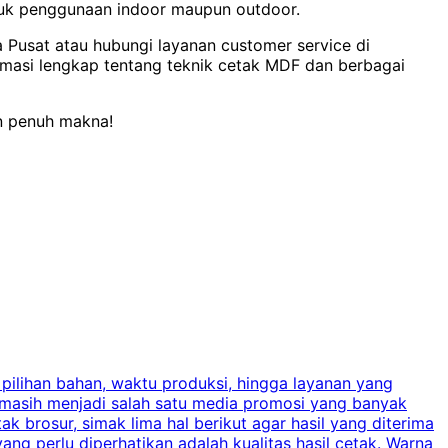
ntuk penggunaan indoor maupun outdoor.
a Pusat atau hubungi layanan customer service di
masi lengkap tentang teknik cetak MDF dan berbagai
an penuh makna!
 pilihan bahan, waktu produksi, hingga layanan yang
C
 masih menjadi salah satu media promosi yang banyak
a
brosur, simak lima hal berikut agar hasil yang diterima
p
ng perlu diperhatikan adalah kualitas hasil cetak. Warna
s