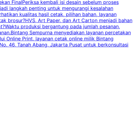
an FinalPeriksa kembali isi desain sebelum proses
c
njadi langkah penting untuk mengurangi kesalahan
P
tikan kualitas hasil cetak, pilihan bahan, layanan
tak brosur?HVS, Art Paper, dan Art Carton menjadi bahan
pat?Waktu produksi bergantung pada jumlah pesanan,
esanan.Bintang Sempurna menyediakan layanan percetakan
 Online Print, layanan cetak online milik Bintang
o. 46, Tanah Abang, Jakarta Pusat untuk berkonsultasi