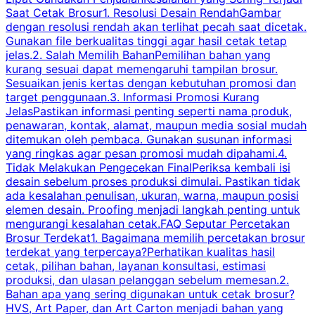
Saat Cetak Brosur1. Resolusi Desain RendahGambar
dengan resolusi rendah akan terlihat pecah saat dicetak.
p
Gunakan file berkualitas tinggi agar hasil cetak tetap
T
jelas.2. Salah Memilih BahanPemilihan bahan yang
p
kurang sesuai dapat memengaruhi tampilan brosur.
Sesuaikan jenis kertas dengan kebutuhan promosi dan
m
target penggunaan.3. Informasi Promosi Kurang
JelasPastikan informasi penting seperti nama produk,
p
penawaran, kontak, alamat, maupun media sosial mudah
s
ditemukan oleh pembaca. Gunakan susunan informasi
yang ringkas agar pesan promosi mudah dipahami.4.
O
Tidak Melakukan Pengecekan FinalPeriksa kembali isi
desain sebelum proses produksi dimulai. Pastikan tidak
k
ada kesalahan penulisan, ukuran, warna, maupun posisi
H
elemen desain. Proofing menjadi langkah penting untuk
mengurangi kesalahan cetak.FAQ Seputar Percetakan
s
Brosur Terdekat1. Bagaimana memilih percetakan brosur
terdekat yang terpercaya?Perhatikan kualitas hasil
cetak, pilihan bahan, layanan konsultasi, estimasi
produksi, dan ulasan pelanggan sebelum memesan.2.
Bahan apa yang sering digunakan untuk cetak brosur?
HVS, Art Paper, dan Art Carton menjadi bahan yang