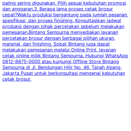
paling sering digunakan. Pilih sesuai kebutuhan promosi
dan anggaran.3. Berapa lama proses cetak brosur
cepat?Waktu produksi bergantung pada jumlah pesanan,
spesifikasi, dan proses finishing. Konsultasikan jadwal
produksi dengan pihak percetakan sebelum melakukan
pemesanan.Bintang Sempurna menyediakan layanan
percetakan brosur dengan berbagai pilihan ukuran,
material, dan finishing. Sobat Bintang juga dapat
melakukan pemesanan melalui Online Print, layanan
cetak online milik Bintang Sempurna. Hubungi WhatsApp
0812-8875-0000 atau kunjungi Offline Store Bintang
Sempurna di Jl. Bendungan Hilir No. 46, Tanah Abang,
Jakarta Pusat untuk berkonsultasi mengenai kebutuhan
cetak brosur.