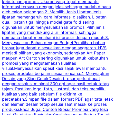
kebutuhan promosi.Ukuran yang tepat membantu
d
informasi tersusun dengan jelas sehingga mudah dibaca
l
oleh calon pelanggan.2. Memilih Jenis LipatanJenis
t
lipatan memengaruhi cara informasi disajikan. Lipatan
S
dua, lipatan tiga, hingga model gate fold sering
P
digunakan untuk menyesuaikan isi promosi.Pilih jenis
lipatan yang mendukung alur informasi sehingga
s
pembaca dapat memahami isi brosur dengan mudah.3.
i
Menyesuaikan Bahan dengan BudgetPemilihan bahan
brosur juga dapat disesuaikan dengan anggaran. HVS
menjadi pilihan yang ekonomis, sedangkan Art Paper
d
maupun Art Carton sering digunakan untuk kebutuhan
t
promosi yang mengutamakan kualitas
t
visual.Menyesuaikan spesifikasi sejak awal membantu
proses produksi berjalan sesuai rencana.4. Menyiapkan
k
Desain yang Siap CetakDesain brosur perlu dibuat
dengan resolusi minimal 300 dpi agar hasil cetak tetap
tajam. Pastikan logo, foto, ilustrasi, dan teks memiliki
kualitas yang baik sebelum file dikirim ke
percetakan.Simpan file dalam format PDF agar tata letak
dan elemen desain tetap sesuai saat masuk ke proses
produksi.Baca Juga: Contoh Brosur Promosi yang Bisa
s
Lipat Gandakan PenjualanKesalahan yang Sering Terjadi