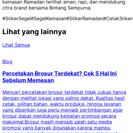
kemasan Ramadan terlihat aman, rapi, dan mendukung
citra brand bersama Bintang Sempurna.
#StikerSegel
#SegelKemasan
#StikerRamadan
#CetakStike
Lihat yang lainnya
Lihat Semua
Blog
Percetakan Brosur Terdekat? Cek 5 Hal Ini
Sebelum Memesan
Mencari percetakan brosur terdekat tidak cukup hanya
C
dengan melihat lokasi yang paling dekat. Kualitas hasil
cetak, pilihan bahan, waktu produksi, hingga layanan
S
yang diberikan juga perlu menjadi pertimbangan agar
t
brosur dapat mendukung kegiatan promosi secara
n
maksimal.Brosur masih menjadi salah satu media
k
promosi yang banyak digunakan karena mampu
d