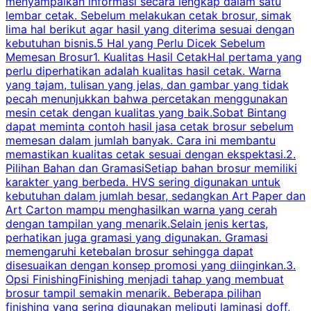
menyampaikan informasi secara lengkap dalam satu
c
lembar cetak. Sebelum melakukan cetak brosur, simak
lima hal berikut agar hasil yang diterima sesuai dengan
s
kebutuhan bisnis.5 Hal yang Perlu Dicek Sebelum
Memesan Brosur1. Kualitas Hasil CetakHal pertama yang
perlu diperhatikan adalah kualitas hasil cetak. Warna
m
yang tajam, tulisan yang jelas, dan gambar yang tidak
U
pecah menunjukkan bahwa percetakan menggunakan
mesin cetak dengan kualitas yang baik.Sobat Bintang
dapat meminta contoh hasil jasa cetak brosur sebelum
memesan dalam jumlah banyak. Cara ini membantu
u
memastikan kualitas cetak sesuai dengan ekspektasi.2.
p
Pilihan Bahan dan GramasiSetiap bahan brosur memiliki
karakter yang berbeda. HVS sering digunakan untuk
i
kebutuhan dalam jumlah besar, sedangkan Art Paper dan
p
Art Carton mampu menghasilkan warna yang cerah
t
dengan tampilan yang menarik.Selain jenis kertas,
perhatikan juga gramasi yang digunakan. Gramasi
t
memengaruhi ketebalan brosur sehingga dapat
disesuaikan dengan konsep promosi yang diinginkan.3.
s
Opsi FinishingFinishing menjadi tahap yang membuat
brosur tampil semakin menarik. Beberapa pilihan
d
finishing yang sering digunakan meliputi laminasi doff,
g