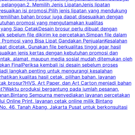
elanggan.2. Memilih Jenis LipatanJenis lipatan
g
esuaikan isi promosi.Pilih jenis lipatan yang mendukung
C
milihan bahan brosur juga dapat disesuaikan dengan
butuhan promosi yang mengutamakan kualitas
a
n yang Siap CetakDesain brosur perlu dibuat dengan
m
baik sebelum file dikirim ke percetakan.Simpan file dalam
r Promosi yang Bisa Lipat Gandakan PenjualanKesalahan
t dicetak. Gunakan file berkualitas tinggi agar hasil
p
esuaikan jenis kertas dengan kebutuhan promosi dan
ontak, alamat, maupun media sosial mudah ditemukan oleh
s
an FinalPeriksa kembali isi desain sebelum proses
c
njadi langkah penting untuk mengurangi kesalahan
P
tikan kualitas hasil cetak, pilihan bahan, layanan
tak brosur?HVS, Art Paper, dan Art Carton menjadi bahan
pat?Waktu produksi bergantung pada jumlah pesanan,
esanan.Bintang Sempurna menyediakan layanan percetakan
 Online Print, layanan cetak online milik Bintang
o. 46, Tanah Abang, Jakarta Pusat untuk berkonsultasi