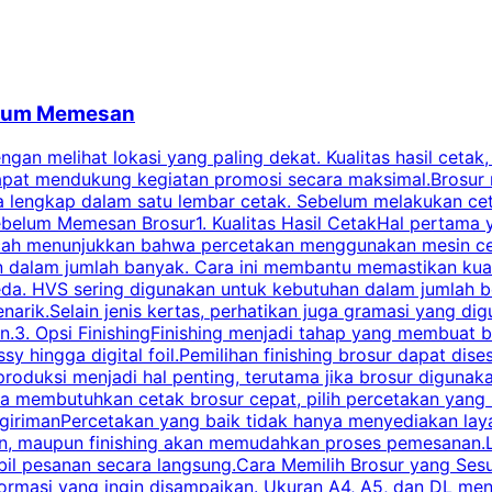
belum Memesan
an melihat lokasi yang paling dekat. Kualitas hasil cetak,
dapat mendukung kegiatan promosi secara maksimal.Brosur
engkap dalam satu lembar cetak. Sebelum melakukan cetak 
belum Memesan Brosur1. Kualitas Hasil CetakHal pertama ya
pecah menunjukkan bahwa percetakan menggunakan mesin ce
 dalam jumlah banyak. Cara ini membantu memastikan kuali
eda. HVS sering digunakan untuk kebutuhan dalam jumlah 
arik.Selain jenis kertas, perhatikan juga gramasi yang d
.3. Opsi FinishingFinishing menjadi tahap yang membuat br
ossy hingga digital foil.Pemilihan finishing brosur dapat 
roduksi menjadi hal penting, terutama jika brosur digunak
la membutuhkan cetak brosur cepat, pilih percetakan yang
engirimanPercetakan yang baik tidak hanya menyediakan la
han, maupun finishing akan memudahkan proses pemesanan.L
bil pesanan secara langsung.Cara Memilih Brosur yang Se
ormasi yang ingin disampaikan. Ukuran A4, A5, dan DL menj