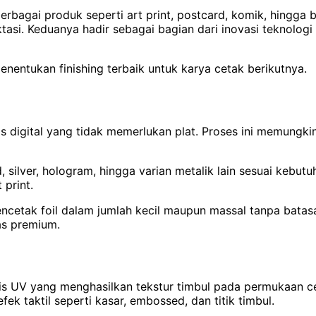
 berbagai produk seperti art print, postcard, komik, hin
ktasi. Keduanya hadir sebagai bagian dari inovasi teknolo
menentukan finishing terbaik untuk karya cetak berikutnya.
sis digital yang tidak memerlukan plat. Proses ini memungki
old, silver, hologram, hingga varian metalik lain sesuai ke
 print.
encetak foil dalam jumlah kecil maupun massal tanpa bata
as premium.
asis UV yang menghasilkan tekstur timbul pada permukaan 
k taktil seperti kasar, embossed, dan titik timbul.