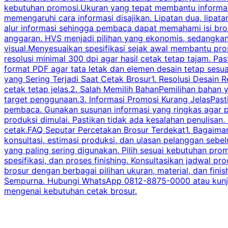
kebutuhan promosi.Ukuran yang tepat membantu informasi 
memengaruhi cara informasi disajikan. Lipatan dua, lipata
alur informasi sehingga pembaca dapat memahami isi br
anggaran. HVS menjadi pilihan yang ekonomis, sedangka
visual.Menyesuaikan spesifikasi sejak awal membantu pro
resolusi minimal 300 dpi agar hasil cetak tetap tajam. Past
format PDF agar tata letak dan elemen desain tetap sesu
yang Sering Terjadi Saat Cetak Brosur1. Resolusi Desain R
cetak tetap jelas.2. Salah Memilih BahanPemilihan bahan
target penggunaan.3. Informasi Promosi Kurang JelasPast
pembaca. Gunakan susunan informasi yang ringkas agar p
produksi dimulai. Pastikan tidak ada kesalahan penulisan
cetak.FAQ Seputar Percetakan Brosur Terdekat1. Bagaimana
konsultasi, estimasi produksi, dan ulasan pelanggan seb
yang paling sering digunakan. Pilih sesuai kebutuhan pr
spesifikasi, dan proses finishing. Konsultasikan jadwa
brosur dengan berbagai pilihan ukuran, material, dan fini
Sempurna. Hubungi WhatsApp 0812-8875-0000 atau kunjungi
mengenai kebutuhan cetak brosur.