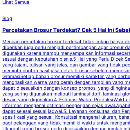
Lihat Semua
Blog
Percetakan Brosur Terdekat? Cek 5 Hal Ini Se
Mencari percetakan brosur terdekat tidak cukup hanya deng
diberikan juga perlu menjadi pertimbangan agar brosur 
digunakan karena mampu menyampaikan informasi secara l
sesuai dengan kebutuhan bisnis.5 Hal yang Perlu Dicek Se
yang tajam, tulisan yang jelas, dan gambar yang tidak 
meminta contoh hasil jasa cetak brosur sebelum memesan
GramasiSetiap bahan brosur memiliki karakter yang berb
menghasilkan warna yang cerah dengan tampilan yang men
dapat disesuaikan dengan konsep promosi yang diinginkan
yang sering digunakan meliputi laminasi doff, laminasi gl
desain yang digunakan.4. Estimasi Waktu ProduksiWaktu p
informasi mengenai estimasi pengerjaan sejak awal.Apabi
dapat selesai sesuai jadwal.5. Layanan Konsultasi dan P
spesifikasi yang sesuai. Konsultasi mengenai ukuran, ba
bagi pelanggan yang tidak memiliki waktu untuk mengam
UkuranUkuran brosur perlu disesuaikan dengan jumlah inf