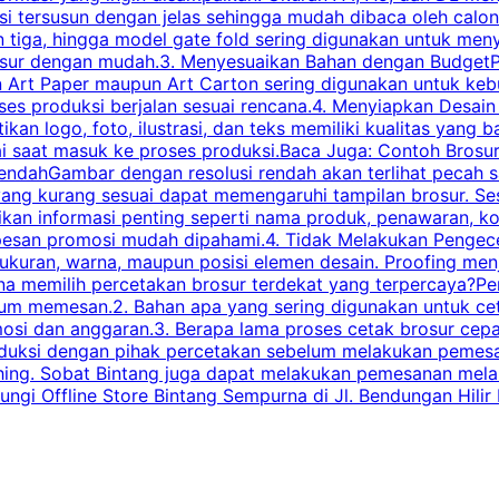
tersusun dengan jelas sehingga mudah dibaca oleh calon p
n tiga, hingga model gate fold sering digunakan untuk meny
osur dengan mudah.3. Menyesuaikan Bahan dengan BudgetPe
n Art Paper maupun Art Carton sering digunakan untuk ke
ses produksi berjalan sesuai rencana.4. Menyiapkan Desai
ikan logo, foto, ilustrasi, dan teks memiliki kualitas yang 
ai saat masuk ke proses produksi.Baca Juga: Contoh Brosu
endahGambar dengan resolusi rendah akan terlihat pecah saa
 yang kurang sesuai dapat memengaruhi tampilan brosur. S
ikan informasi penting seperti nama produk, penawaran, k
esan promosi mudah dipahami.4. Tidak Melakukan Pengecek
, ukuran, warna, maupun posisi elemen desain. Proofing me
 memilih percetakan brosur terdekat yang terpercaya?Perha
elum memesan.2. Bahan apa yang sering digunakan untuk ce
omosi dan anggaran.3. Berapa lama proses cetak brosur ce
l produksi dengan pihak percetakan sebelum melakukan pem
shing. Sobat Bintang juga dapat melakukan pemesanan melalui
 Offline Store Bintang Sempurna di Jl. Bendungan Hilir N