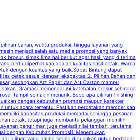
 pilihan bahan, waktu produksi, hingga layanan yang
C
 masih menjadi salah satu media promosi yang banyak
a
brosur, simak lima hal berikut agar hasil yang diterima
p
ng perlu diperhatikan adalah kualitas hasil cetak. Warna
s
tak dengan kualitas yang baik.Sobat Bintang dapat
tas cetak sesuai dengan ekspektasi.2. Pilihan Bahan dan
u
besar, sedangkan Art Paper dan Art Carton mampu
s
igunakan. Gramasi memengaruhi ketebalan brosur sehingga
a
osur tampil semakin menarik. Beberapa pilihan finishing
j
disesuaikan dengan kebutuhan promosi maupun karakter
k
an untuk acara tertentu. Pastikan percetakan memberikan
m
 memiliki kapasitas produksi memadai sehingga pesanan
n
yanan cetak, tetapi juga membantu pelanggan memilih
t
ayanan pengiriman juga menjadi nilai tambah, terutama
suai dengan Kebutuhan Promosi1. Menentukan
d
adi pilihan yang paling sering digunakan untuk berbagai
d