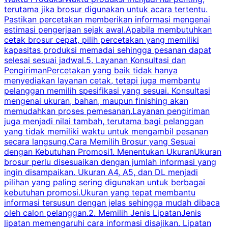
terutama jika brosur digunakan untuk acara tertentu.
s
Pastikan percetakan memberikan informasi mengenai
s
estimasi pengerjaan sejak awal.Apabila membutuhkan
m
cetak brosur cepat, pilih percetakan yang memiliki
d
kapasitas produksi memadai sehingga pesanan dapat
selesai sesuai jadwal.5. Layanan Konsultasi dan
t
PengirimanPercetakan yang baik tidak hanya
S
menyediakan layanan cetak, tetapi juga membantu
t
pelanggan memilih spesifikasi yang sesuai. Konsultasi
b
mengenai ukuran, bahan, maupun finishing akan
memudahkan proses pemesanan.Layanan pengiriman
h
juga menjadi nilai tambah, terutama bagi pelanggan
p
yang tidak memiliki waktu untuk mengambil pesanan
m
secara langsung.Cara Memilih Brosur yang Sesuai
dengan Kebutuhan Promosi1. Menentukan UkuranUkuran
w
brosur perlu disesuaikan dengan jumlah informasi yang
ingin disampaikan. Ukuran A4, A5, dan DL menjadi
pilihan yang paling sering digunakan untuk berbagai
f
kebutuhan promosi.Ukuran yang tepat membantu
d
informasi tersusun dengan jelas sehingga mudah dibaca
l
oleh calon pelanggan.2. Memilih Jenis LipatanJenis
t
lipatan memengaruhi cara informasi disajikan. Lipatan
S