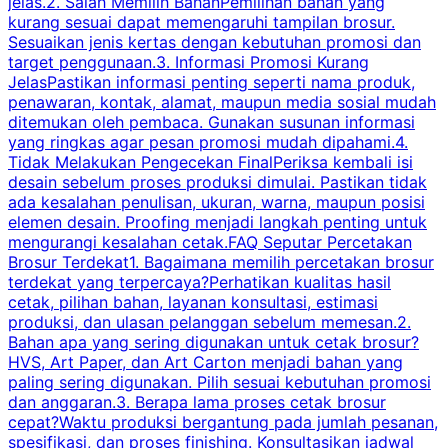
jelas.2. Salah Memilih BahanPemilihan bahan yang
p
kurang sesuai dapat memengaruhi tampilan brosur.
Sesuaikan jenis kertas dengan kebutuhan promosi dan
m
target penggunaan.3. Informasi Promosi Kurang
JelasPastikan informasi penting seperti nama produk,
p
penawaran, kontak, alamat, maupun media sosial mudah
s
ditemukan oleh pembaca. Gunakan susunan informasi
yang ringkas agar pesan promosi mudah dipahami.4.
O
Tidak Melakukan Pengecekan FinalPeriksa kembali isi
desain sebelum proses produksi dimulai. Pastikan tidak
k
ada kesalahan penulisan, ukuran, warna, maupun posisi
H
elemen desain. Proofing menjadi langkah penting untuk
mengurangi kesalahan cetak.FAQ Seputar Percetakan
s
Brosur Terdekat1. Bagaimana memilih percetakan brosur
terdekat yang terpercaya?Perhatikan kualitas hasil
cetak, pilihan bahan, layanan konsultasi, estimasi
produksi, dan ulasan pelanggan sebelum memesan.2.
Bahan apa yang sering digunakan untuk cetak brosur?
HVS, Art Paper, dan Art Carton menjadi bahan yang
paling sering digunakan. Pilih sesuai kebutuhan promosi
dan anggaran.3. Berapa lama proses cetak brosur
cepat?Waktu produksi bergantung pada jumlah pesanan,
spesifikasi, dan proses finishing. Konsultasikan jadwal