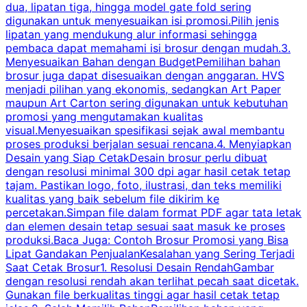
dua, lipatan tiga, hingga model gate fold sering
P
digunakan untuk menyesuaikan isi promosi.Pilih jenis
lipatan yang mendukung alur informasi sehingga
s
pembaca dapat memahami isi brosur dengan mudah.3.
i
Menyesuaikan Bahan dengan BudgetPemilihan bahan
brosur juga dapat disesuaikan dengan anggaran. HVS
menjadi pilihan yang ekonomis, sedangkan Art Paper
d
maupun Art Carton sering digunakan untuk kebutuhan
t
promosi yang mengutamakan kualitas
t
visual.Menyesuaikan spesifikasi sejak awal membantu
proses produksi berjalan sesuai rencana.4. Menyiapkan
k
Desain yang Siap CetakDesain brosur perlu dibuat
dengan resolusi minimal 300 dpi agar hasil cetak tetap
tajam. Pastikan logo, foto, ilustrasi, dan teks memiliki
kualitas yang baik sebelum file dikirim ke
percetakan.Simpan file dalam format PDF agar tata letak
dan elemen desain tetap sesuai saat masuk ke proses
produksi.Baca Juga: Contoh Brosur Promosi yang Bisa
s
Lipat Gandakan PenjualanKesalahan yang Sering Terjadi
Saat Cetak Brosur1. Resolusi Desain RendahGambar
dengan resolusi rendah akan terlihat pecah saat dicetak.
p
Gunakan file berkualitas tinggi agar hasil cetak tetap
T