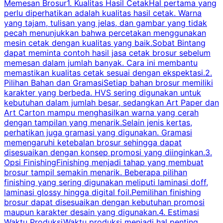
Memesan Brosur1. Kualitas Hasil CetakHal pertama yang
perlu diperhatikan adalah kualitas hasil cetak. Warna
m
yang tajam, tulisan yang jelas, dan gambar yang tidak
U
pecah menunjukkan bahwa percetakan menggunakan
mesin cetak dengan kualitas yang baik.Sobat Bintang
dapat meminta contoh hasil jasa cetak brosur sebelum
memesan dalam jumlah banyak. Cara ini membantu
u
memastikan kualitas cetak sesuai dengan ekspektasi.2.
p
Pilihan Bahan dan GramasiSetiap bahan brosur memiliki
karakter yang berbeda. HVS sering digunakan untuk
i
kebutuhan dalam jumlah besar, sedangkan Art Paper dan
p
Art Carton mampu menghasilkan warna yang cerah
t
dengan tampilan yang menarik.Selain jenis kertas,
perhatikan juga gramasi yang digunakan. Gramasi
t
memengaruhi ketebalan brosur sehingga dapat
disesuaikan dengan konsep promosi yang diinginkan.3.
s
Opsi FinishingFinishing menjadi tahap yang membuat
brosur tampil semakin menarik. Beberapa pilihan
d
finishing yang sering digunakan meliputi laminasi doff,
g
laminasi glossy hingga digital foil.Pemilihan finishing
d
brosur dapat disesuaikan dengan kebutuhan promosi
p
maupun karakter desain yang digunakan.4. Estimasi
Waktu ProduksiWaktu produksi menjadi hal penting,