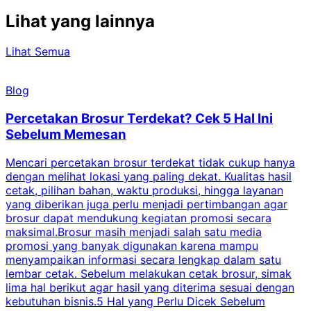
Lihat yang lainnya
Lihat Semua
Blog
Percetakan Brosur Terdekat? Cek 5 Hal Ini
Sebelum Memesan
Mencari percetakan brosur terdekat tidak cukup hanya
C
dengan melihat lokasi yang paling dekat. Kualitas hasil
cetak, pilihan bahan, waktu produksi, hingga layanan
S
yang diberikan juga perlu menjadi pertimbangan agar
t
brosur dapat mendukung kegiatan promosi secara
n
maksimal.Brosur masih menjadi salah satu media
k
promosi yang banyak digunakan karena mampu
d
menyampaikan informasi secara lengkap dalam satu
c
lembar cetak. Sebelum melakukan cetak brosur, simak
lima hal berikut agar hasil yang diterima sesuai dengan
s
kebutuhan bisnis.5 Hal yang Perlu Dicek Sebelum