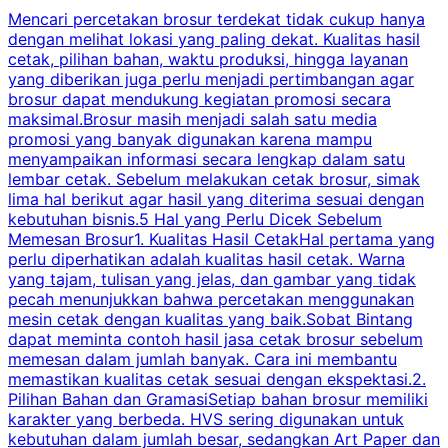
Mencari percetakan brosur terdekat tidak cukup hanya
C
dengan melihat lokasi yang paling dekat. Kualitas hasil
cetak, pilihan bahan, waktu produksi, hingga layanan
S
yang diberikan juga perlu menjadi pertimbangan agar
t
brosur dapat mendukung kegiatan promosi secara
n
maksimal.Brosur masih menjadi salah satu media
k
promosi yang banyak digunakan karena mampu
d
menyampaikan informasi secara lengkap dalam satu
c
lembar cetak. Sebelum melakukan cetak brosur, simak
lima hal berikut agar hasil yang diterima sesuai dengan
s
kebutuhan bisnis.5 Hal yang Perlu Dicek Sebelum
Memesan Brosur1. Kualitas Hasil CetakHal pertama yang
perlu diperhatikan adalah kualitas hasil cetak. Warna
m
yang tajam, tulisan yang jelas, dan gambar yang tidak
U
pecah menunjukkan bahwa percetakan menggunakan
mesin cetak dengan kualitas yang baik.Sobat Bintang
dapat meminta contoh hasil jasa cetak brosur sebelum
memesan dalam jumlah banyak. Cara ini membantu
u
memastikan kualitas cetak sesuai dengan ekspektasi.2.
p
Pilihan Bahan dan GramasiSetiap bahan brosur memiliki
karakter yang berbeda. HVS sering digunakan untuk
i
kebutuhan dalam jumlah besar, sedangkan Art Paper dan
p