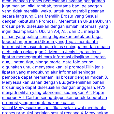
memudahkan proses pemesanan.Layanan pengiriman
h
juga menjadi nilai tambah, terutama bagi pelanggan
p
yang tidak memiliki waktu untuk mengambil pesanan
m
secara langsung.Cara Memilih Brosur yang Sesuai
dengan Kebutuhan Promosi1. Menentukan UkuranUkuran
w
brosur perlu disesuaikan dengan jumlah informasi yang
ingin disampaikan. Ukuran A4, A5, dan DL menjadi
pilihan yang paling sering digunakan untuk berbagai
f
kebutuhan promosi.Ukuran yang tepat membantu
d
informasi tersusun dengan jelas sehingga mudah dibaca
l
oleh calon pelanggan.2. Memilih Jenis LipatanJenis
t
lipatan memengaruhi cara informasi disajikan. Lipatan
S
dua, lipatan tiga, hingga model gate fold sering
P
digunakan untuk menyesuaikan isi promosi.Pilih jenis
lipatan yang mendukung alur informasi sehingga
s
pembaca dapat memahami isi brosur dengan mudah.3.
i
Menyesuaikan Bahan dengan BudgetPemilihan bahan
brosur juga dapat disesuaikan dengan anggaran. HVS
menjadi pilihan yang ekonomis, sedangkan Art Paper
d
maupun Art Carton sering digunakan untuk kebutuhan
t
promosi yang mengutamakan kualitas
t
visual.Menyesuaikan spesifikasi sejak awal membantu
proses produksi berjalan sesuai rencana.4. Menyiapkan
k