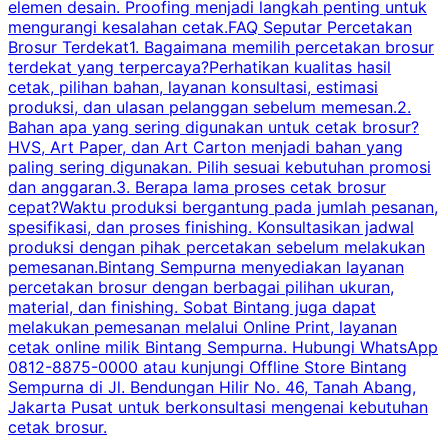
elemen desain. Proofing menjadi langkah penting untuk
mengurangi kesalahan cetak.FAQ Seputar Percetakan
s
Brosur Terdekat1. Bagaimana memilih percetakan brosur
terdekat yang terpercaya?Perhatikan kualitas hasil
cetak, pilihan bahan, layanan konsultasi, estimasi
produksi, dan ulasan pelanggan sebelum memesan.2.
Bahan apa yang sering digunakan untuk cetak brosur?
HVS, Art Paper, dan Art Carton menjadi bahan yang
paling sering digunakan. Pilih sesuai kebutuhan promosi
dan anggaran.3. Berapa lama proses cetak brosur
cepat?Waktu produksi bergantung pada jumlah pesanan,
spesifikasi, dan proses finishing. Konsultasikan jadwal
produksi dengan pihak percetakan sebelum melakukan
pemesanan.Bintang Sempurna menyediakan layanan
percetakan brosur dengan berbagai pilihan ukuran,
material, dan finishing. Sobat Bintang juga dapat
melakukan pemesanan melalui Online Print, layanan
cetak online milik Bintang Sempurna. Hubungi WhatsApp
0812-8875-0000 atau kunjungi Offline Store Bintang
Sempurna di Jl. Bendungan Hilir No. 46, Tanah Abang,
Jakarta Pusat untuk berkonsultasi mengenai kebutuhan
cetak brosur.