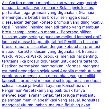
Art Carton mampu menghasilkan warna yang cerah
t
dengan tampilan yang menarik.Selain jenis kertas,
perhatikan juga gramasi yang digunakan. Gramasi
t
memengaruhi ketebalan brosur sehingga dapat
disesuaikan dengan konsep promosi yang diinginkan.3.
s
Opsi FinishingFinishing menjadi tahap yang membuat
brosur tampil semakin menarik. Beberapa pilihan
d
finishing yang sering digunakan meliputi laminasi doff,
g
laminasi glossy hingga digital foil.Pemilihan finishing
d
brosur dapat disesuaikan dengan kebutuhan promosi
p
maupun karakter desain yang digunakan.4. Estimasi
Waktu ProduksiWaktu produksi menjadi hal penting,
terutama jika brosur digunakan untuk acara tertentu.
s
Pastikan percetakan memberikan informasi mengenai
s
estimasi pengerjaan sejak awal.Apabila membutuhkan
m
cetak brosur cepat, pilih percetakan yang memiliki
d
kapasitas produksi memadai sehingga pesanan dapat
selesai sesuai jadwal.5. Layanan Konsultasi dan
t
PengirimanPercetakan yang baik tidak hanya
S
menyediakan layanan cetak, tetapi juga membantu
t
pelanggan memilih spesifikasi yang sesuai. Konsultasi
b
mengenai ukuran, bahan, maupun finishing akan