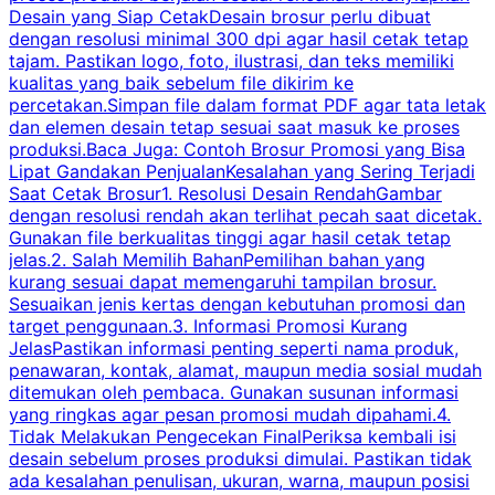
Desain yang Siap CetakDesain brosur perlu dibuat
dengan resolusi minimal 300 dpi agar hasil cetak tetap
tajam. Pastikan logo, foto, ilustrasi, dan teks memiliki
kualitas yang baik sebelum file dikirim ke
percetakan.Simpan file dalam format PDF agar tata letak
dan elemen desain tetap sesuai saat masuk ke proses
produksi.Baca Juga: Contoh Brosur Promosi yang Bisa
s
Lipat Gandakan PenjualanKesalahan yang Sering Terjadi
Saat Cetak Brosur1. Resolusi Desain RendahGambar
dengan resolusi rendah akan terlihat pecah saat dicetak.
p
Gunakan file berkualitas tinggi agar hasil cetak tetap
T
jelas.2. Salah Memilih BahanPemilihan bahan yang
p
kurang sesuai dapat memengaruhi tampilan brosur.
Sesuaikan jenis kertas dengan kebutuhan promosi dan
m
target penggunaan.3. Informasi Promosi Kurang
JelasPastikan informasi penting seperti nama produk,
p
penawaran, kontak, alamat, maupun media sosial mudah
s
ditemukan oleh pembaca. Gunakan susunan informasi
yang ringkas agar pesan promosi mudah dipahami.4.
O
Tidak Melakukan Pengecekan FinalPeriksa kembali isi
desain sebelum proses produksi dimulai. Pastikan tidak
k
ada kesalahan penulisan, ukuran, warna, maupun posisi
H