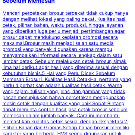
Sebelum Memesan
Mencari percetakan brosur terdekat tidak cukup hanya
C
dengan melihat lokasi yang paling dekat. Kualitas hasil
cetak, pilihan bahan, waktu produksi, hingga layanan
S
yang diberikan juga perlu menjadi pertimbangan agar
t
brosur dapat mendukung kegiatan promosi secara
n
maksimal.Brosur masih menjadi salah satu media
k
promosi yang banyak digunakan karena mampu
d
menyampaikan informasi secara lengkap dalam satu
c
lembar cetak. Sebelum melakukan cetak brosur, simak
lima hal berikut agar hasil yang diterima sesuai dengan
s
kebutuhan bisnis.5 Hal yang Perlu Dicek Sebelum
Memesan Brosur1. Kualitas Hasil CetakHal pertama yang
perlu diperhatikan adalah kualitas hasil cetak. Warna
m
yang tajam, tulisan yang jelas, dan gambar yang tidak
U
pecah menunjukkan bahwa percetakan menggunakan
mesin cetak dengan kualitas yang baik.Sobat Bintang
dapat meminta contoh hasil jasa cetak brosur sebelum
memesan dalam jumlah banyak. Cara ini membantu
u
memastikan kualitas cetak sesuai dengan ekspektasi.2.
p
Pilihan Bahan dan GramasiSetiap bahan brosur memiliki
karakter yang berbeda. HVS sering digunakan untuk
i