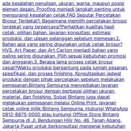
ada kesalahan penulisan, ukuran, warna, maupun posisi
H
elemen desain. Proofing menjadi langkah penting untuk
mengurangi kesalahan cetak.FAQ Seputar Percetakan
s
Brosur Terdekat1. Bagaimana memilih percetakan brosur
terdekat yang terpercaya?Perhatikan kualitas hasil
cetak, pilihan bahan, layanan konsultasi, estimasi
produksi, dan ulasan pelanggan sebelum memesan.2.
Bahan apa yang sering digunakan untuk cetak brosur?
HVS, Art Paper, dan Art Carton menjadi bahan yang
paling sering digunakan. Pilih sesuai kebutuhan promosi
dan anggaran.3. Berapa lama proses cetak brosur
cepat?Waktu produksi bergantung pada jumlah pesanan,
spesifikasi, dan proses finishing. Konsultasikan jadwal
produksi dengan pihak percetakan sebelum melakukan
pemesanan.Bintang Sempurna menyediakan layanan
percetakan brosur dengan berbagai pilihan ukuran,
material, dan finishing. Sobat Bintang juga dapat
melakukan pemesanan melalui Online Print, layanan
cetak online milik Bintang Sempurna. Hubungi WhatsApp
0812-8875-0000 atau kunjungi Offline Store Bintang
Sempurna di Jl. Bendungan Hilir No. 46, Tanah Abang,
Jakarta Pusat untuk berkonsultasi mengenai kebutuhan