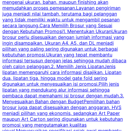
mengenai ukuran, bahan, maupun finishing akan
memudahkan proses pemesanan.Layanan pengiriman
h
juga menjadi nilai tambah, terutama bagi pelanggan
p
yang tidak memiliki waktu untuk mengambil pesanan
m
secara langsung.Cara Memilih Brosur yang Sesuai
dengan Kebutuhan Promosi1. Menentukan UkuranUkuran
w
brosur perlu disesuaikan dengan jumlah informasi yang
ingin disampaikan. Ukuran A4, A5, dan DL menjadi
pilihan yang paling sering digunakan untuk berbagai
f
kebutuhan promosi.Ukuran yang tepat membantu
d
informasi tersusun dengan jelas sehingga mudah dibaca
l
oleh calon pelanggan.2. Memilih Jenis LipatanJenis
t
lipatan memengaruhi cara informasi disajikan. Lipatan
S
dua, lipatan tiga, hingga model gate fold sering
P
digunakan untuk menyesuaikan isi promosi.Pilih jenis
lipatan yang mendukung alur informasi sehingga
s
pembaca dapat memahami isi brosur dengan mudah.3.
i
Menyesuaikan Bahan dengan BudgetPemilihan bahan
brosur juga dapat disesuaikan dengan anggaran. HVS
menjadi pilihan yang ekonomis, sedangkan Art Paper
d
maupun Art Carton sering digunakan untuk kebutuhan
t
promosi yang mengutamakan kualitas
t
visual.Menyesuaikan spesifikasi sejak awal membantu