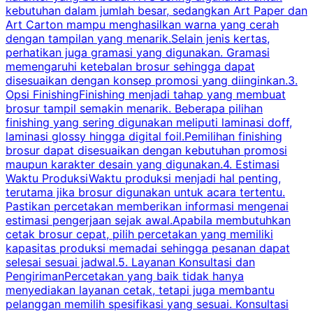
kebutuhan dalam jumlah besar, sedangkan Art Paper dan
p
Art Carton mampu menghasilkan warna yang cerah
t
dengan tampilan yang menarik.Selain jenis kertas,
perhatikan juga gramasi yang digunakan. Gramasi
t
memengaruhi ketebalan brosur sehingga dapat
disesuaikan dengan konsep promosi yang diinginkan.3.
s
Opsi FinishingFinishing menjadi tahap yang membuat
brosur tampil semakin menarik. Beberapa pilihan
d
finishing yang sering digunakan meliputi laminasi doff,
g
laminasi glossy hingga digital foil.Pemilihan finishing
d
brosur dapat disesuaikan dengan kebutuhan promosi
p
maupun karakter desain yang digunakan.4. Estimasi
Waktu ProduksiWaktu produksi menjadi hal penting,
terutama jika brosur digunakan untuk acara tertentu.
s
Pastikan percetakan memberikan informasi mengenai
s
estimasi pengerjaan sejak awal.Apabila membutuhkan
m
cetak brosur cepat, pilih percetakan yang memiliki
d
kapasitas produksi memadai sehingga pesanan dapat
selesai sesuai jadwal.5. Layanan Konsultasi dan
t
PengirimanPercetakan yang baik tidak hanya
S
menyediakan layanan cetak, tetapi juga membantu
t
pelanggan memilih spesifikasi yang sesuai. Konsultasi
b