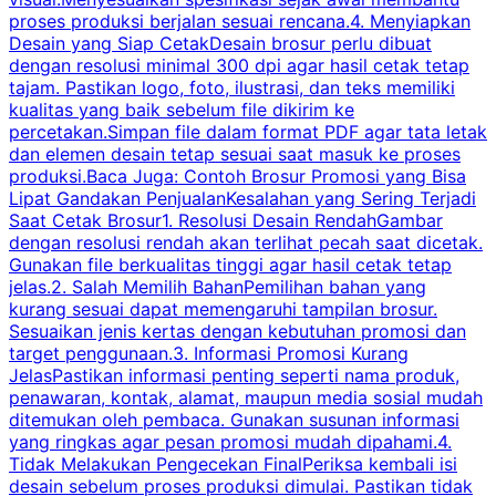
proses produksi berjalan sesuai rencana.4. Menyiapkan
k
Desain yang Siap CetakDesain brosur perlu dibuat
dengan resolusi minimal 300 dpi agar hasil cetak tetap
tajam. Pastikan logo, foto, ilustrasi, dan teks memiliki
kualitas yang baik sebelum file dikirim ke
percetakan.Simpan file dalam format PDF agar tata letak
dan elemen desain tetap sesuai saat masuk ke proses
produksi.Baca Juga: Contoh Brosur Promosi yang Bisa
s
Lipat Gandakan PenjualanKesalahan yang Sering Terjadi
Saat Cetak Brosur1. Resolusi Desain RendahGambar
dengan resolusi rendah akan terlihat pecah saat dicetak.
p
Gunakan file berkualitas tinggi agar hasil cetak tetap
T
jelas.2. Salah Memilih BahanPemilihan bahan yang
p
kurang sesuai dapat memengaruhi tampilan brosur.
Sesuaikan jenis kertas dengan kebutuhan promosi dan
m
target penggunaan.3. Informasi Promosi Kurang
JelasPastikan informasi penting seperti nama produk,
p
penawaran, kontak, alamat, maupun media sosial mudah
s
ditemukan oleh pembaca. Gunakan susunan informasi
yang ringkas agar pesan promosi mudah dipahami.4.
O
Tidak Melakukan Pengecekan FinalPeriksa kembali isi
desain sebelum proses produksi dimulai. Pastikan tidak
k