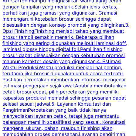
Art Carton mampu menghasilkan warna yang cerah
t
dengan tampilan yang menarik.Selain jenis kertas,
perhatikan juga gramasi yang digunakan. Gramasi
t
memengaruhi ketebalan brosur sehingga dapat
disesuaikan dengan konsep promosi yang diinginkan.3.
s
Opsi FinishingFinishing menjadi tahap yang membuat
brosur tampil semakin menarik. Beberapa pilihan
d
finishing yang sering digunakan meliputi laminasi doff,
g
laminasi glossy hingga digital foil.Pemilihan finishing
d
brosur dapat disesuaikan dengan kebutuhan promosi
p
maupun karakter desain yang digunakan.4. Estimasi
Waktu ProduksiWaktu produksi menjadi hal penting,
terutama jika brosur digunakan untuk acara tertentu.
s
Pastikan percetakan memberikan informasi mengenai
s
estimasi pengerjaan sejak awal.Apabila membutuhkan
m
cetak brosur cepat, pilih percetakan yang memiliki
d
kapasitas produksi memadai sehingga pesanan dapat
selesai sesuai jadwal.5. Layanan Konsultasi dan
t
PengirimanPercetakan yang baik tidak hanya
S
menyediakan layanan cetak, tetapi juga membantu
t
pelanggan memilih spesifikasi yang sesuai. Konsultasi
b
mengenai ukuran, bahan, maupun finishing akan
memudahkan proses pemesanan.Layanan pengiriman
h