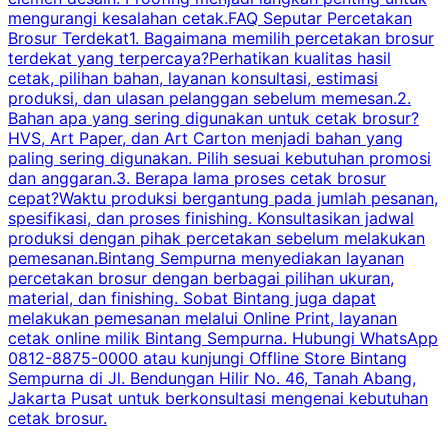
mengurangi kesalahan cetak.FAQ Seputar Percetakan
s
Brosur Terdekat1. Bagaimana memilih percetakan brosur
terdekat yang terpercaya?Perhatikan kualitas hasil
cetak, pilihan bahan, layanan konsultasi, estimasi
produksi, dan ulasan pelanggan sebelum memesan.2.
Bahan apa yang sering digunakan untuk cetak brosur?
HVS, Art Paper, dan Art Carton menjadi bahan yang
paling sering digunakan. Pilih sesuai kebutuhan promosi
dan anggaran.3. Berapa lama proses cetak brosur
cepat?Waktu produksi bergantung pada jumlah pesanan,
spesifikasi, dan proses finishing. Konsultasikan jadwal
produksi dengan pihak percetakan sebelum melakukan
pemesanan.Bintang Sempurna menyediakan layanan
percetakan brosur dengan berbagai pilihan ukuran,
material, dan finishing. Sobat Bintang juga dapat
melakukan pemesanan melalui Online Print, layanan
cetak online milik Bintang Sempurna. Hubungi WhatsApp
0812-8875-0000 atau kunjungi Offline Store Bintang
Sempurna di Jl. Bendungan Hilir No. 46, Tanah Abang,
Jakarta Pusat untuk berkonsultasi mengenai kebutuhan
cetak brosur.