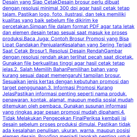
Desain yang Siap CetakDesain brosur perlu dibuat
dengan resolusi minimal 300 dpi agar hasil cetak tetap
tajam. Pastikan logo, foto, ilustrasi, dan teks memiliki
kualitas yang baik sebelum file dikirim ke
percetakan.Simpan file dalam format PDF agar tata letak
dan elemen desain tetap sesuai saat masuk ke proses
produksi.Baca Juga: Contoh Brosur Promosi yang Bisa
s
Lipat Gandakan PenjualanKesalahan yang Sering Terjadi
Saat Cetak Brosur1. Resolusi Desain RendahGambar
dengan resolusi rendah akan terlihat pecah saat dicetak.
p
Gunakan file berkualitas tinggi agar hasil cetak tetap
T
jelas.2. Salah Memilih BahanPemilihan bahan yang
p
kurang sesuai dapat memengaruhi tampilan brosur.
Sesuaikan jenis kertas dengan kebutuhan promosi dan
m
target penggunaan.3. Informasi Promosi Kurang
JelasPastikan informasi penting seperti nama produk,
p
penawaran, kontak, alamat, maupun media sosial mudah
s
ditemukan oleh pembaca. Gunakan susunan informasi
yang ringkas agar pesan promosi mudah dipahami.4.
O
Tidak Melakukan Pengecekan FinalPeriksa kembali isi
desain sebelum proses produksi dimulai. Pastikan tidak
k
ada kesalahan penulisan, ukuran, warna, maupun posisi
H
elemen desain. Proofing menjadi langkah penting untuk