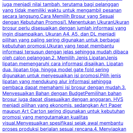
juga menjadi nilai tambah, terutama bagi pelanggan
p
yang tidak memiliki waktu untuk mengambil pesanan
m
secara langsung.Cara Memilih Brosur yang Sesuai
dengan Kebutuhan Promosi1. Menentukan UkuranUkuran
w
brosur perlu disesuaikan dengan jumlah informasi yang
ingin disampaikan. Ukuran A4, A5, dan DL menjadi
pilihan yang paling sering digunakan untuk berbagai
f
kebutuhan promosi.Ukuran yang tepat membantu
d
informasi tersusun dengan jelas sehingga mudah dibaca
l
oleh calon pelanggan.2. Memilih Jenis LipatanJenis
t
lipatan memengaruhi cara informasi disajikan. Lipatan
S
dua, lipatan tiga, hingga model gate fold sering
P
digunakan untuk menyesuaikan isi promosi.Pilih jenis
lipatan yang mendukung alur informasi sehingga
s
pembaca dapat memahami isi brosur dengan mudah.3.
i
Menyesuaikan Bahan dengan BudgetPemilihan bahan
brosur juga dapat disesuaikan dengan anggaran. HVS
menjadi pilihan yang ekonomis, sedangkan Art Paper
d
maupun Art Carton sering digunakan untuk kebutuhan
t
promosi yang mengutamakan kualitas
t
visual.Menyesuaikan spesifikasi sejak awal membantu
proses produksi berjalan sesuai rencana.4. Menyiapkan
k