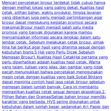
Mencari percetakan brosur terdekat tidak cukup hanya
C
dengan melihat lokasi yang paling dekat. Kualitas hasil
cetak, pilihan bahan, waktu produksi, hingga layanan
S
yang diberikan juga perlu menjadi pertimbangan agar
t
brosur dapat mendukung kegiatan promosi secara
n
maksimal.Brosur masih menjadi salah satu media
k
promosi yang banyak digunakan karena mampu
d
menyampaikan informasi secara lengkap dalam satu
c
lembar cetak. Sebelum melakukan cetak brosur, simak
lima hal berikut agar hasil yang diterima sesuai dengan
s
kebutuhan bisnis.5 Hal yang Perlu Dicek Sebelum
Memesan Brosur1. Kualitas Hasil CetakHal pertama yang
perlu diperhatikan adalah kualitas hasil cetak. Warna
m
yang tajam, tulisan yang jelas, dan gambar yang tidak
U
pecah menunjukkan bahwa percetakan menggunakan
mesin cetak dengan kualitas yang baik.Sobat Bintang
dapat meminta contoh hasil jasa cetak brosur sebelum
memesan dalam jumlah banyak. Cara ini membantu
u
memastikan kualitas cetak sesuai dengan ekspektasi.2.
p
Pilihan Bahan dan GramasiSetiap bahan brosur memiliki
karakter yang berbeda. HVS sering digunakan untuk
i
kebutuhan dalam jumlah besar, sedangkan Art Paper dan
p