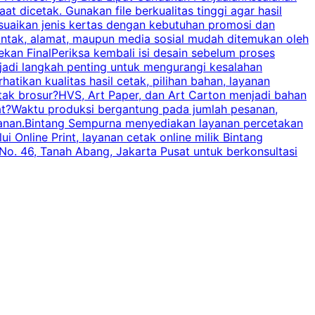
t dicetak. Gunakan file berkualitas tinggi agar hasil
p
esuaikan jenis kertas dengan kebutuhan promosi dan
ontak, alamat, maupun media sosial mudah ditemukan oleh
s
an FinalPeriksa kembali isi desain sebelum proses
c
njadi langkah penting untuk mengurangi kesalahan
P
tikan kualitas hasil cetak, pilihan bahan, layanan
tak brosur?HVS, Art Paper, dan Art Carton menjadi bahan
pat?Waktu produksi bergantung pada jumlah pesanan,
esanan.Bintang Sempurna menyediakan layanan percetakan
 Online Print, layanan cetak online milik Bintang
o. 46, Tanah Abang, Jakarta Pusat untuk berkonsultasi