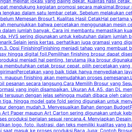
an melihat lokasi yang paling dekat. Kualitas hasil cetak,
dapat mendukung kegiatan promosi secara maksimal.Brosur
engkap dalam satu lembar cetak. Sebelum melakukan cetak 
belum Memesan Brosur1. Kualitas Hasil CetakHal pertama ya
pecah menunjukkan bahwa percetakan menggunakan mesin ce
 dalam jumlah banyak. Cara ini membantu memastikan kuali
eda. HVS sering digunakan untuk kebutuhan dalam jumlah 
arik.Selain jenis kertas, perhatikan juga gramasi yang d
.3. Opsi FinishingFinishing menjadi tahap yang membuat br
ossy hingga digital foil.Pemilihan finishing brosur dapat 
roduksi menjadi hal penting, terutama jika brosur digunak
la membutuhkan cetak brosur cepat, pilih percetakan yang
engirimanPercetakan yang baik tidak hanya menyediakan la
han, maupun finishing akan memudahkan proses pemesanan.L
bil pesanan secara langsung.Cara Memilih Brosur yang Se
ormasi yang ingin disampaikan. Ukuran A4, A5, dan DL menj
tersusun dengan jelas sehingga mudah dibaca oleh calon p
n tiga, hingga model gate fold sering digunakan untuk meny
osur dengan mudah.3. Menyesuaikan Bahan dengan BudgetPe
n Art Paper maupun Art Carton sering digunakan untuk ke
ses produksi berjalan sesuai rencana.4. Menyiapkan Desai
ikan logo, foto, ilustrasi, dan teks memiliki kualitas yang 
ai saat masuk ke proses produksi.Baca Juga: Contoh Brosu