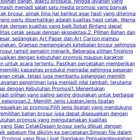
 pilihan bahan, waktu produksi, hingga layanan yang
C
 masih menjadi salah satu media promosi yang banyak
a
brosur, simak lima hal berikut agar hasil yang diterima
p
ng perlu diperhatikan adalah kualitas hasil cetak. Warna
s
tak dengan kualitas yang baik.Sobat Bintang dapat
tas cetak sesuai dengan ekspektasi.2. Pilihan Bahan dan
u
besar, sedangkan Art Paper dan Art Carton mampu
s
igunakan. Gramasi memengaruhi ketebalan brosur sehingga
a
osur tampil semakin menarik. Beberapa pilihan finishing
j
disesuaikan dengan kebutuhan promosi maupun karakter
k
an untuk acara tertentu. Pastikan percetakan memberikan
m
 memiliki kapasitas produksi memadai sehingga pesanan
n
yanan cetak, tetapi juga membantu pelanggan memilih
t
ayanan pengiriman juga menjadi nilai tambah, terutama
suai dengan Kebutuhan Promosi1. Menentukan
d
adi pilihan yang paling sering digunakan untuk berbagai
d
elanggan.2. Memilih Jenis LipatanJenis lipatan
g
esuaikan isi promosi.Pilih jenis lipatan yang mendukung
C
milihan bahan brosur juga dapat disesuaikan dengan
butuhan promosi yang mengutamakan kualitas
a
n yang Siap CetakDesain brosur perlu dibuat dengan
m
baik sebelum file dikirim ke percetakan.Simpan file dalam
r Promosi yang Bisa Lipat Gandakan PenjualanKesalahan