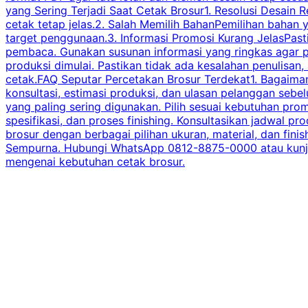
yang Sering Terjadi Saat Cetak Brosur1. Resolusi Desain R
cetak tetap jelas.2. Salah Memilih BahanPemilihan bahan
target penggunaan.3. Informasi Promosi Kurang JelasPast
pembaca. Gunakan susunan informasi yang ringkas agar p
produksi dimulai. Pastikan tidak ada kesalahan penulisan
cetak.FAQ Seputar Percetakan Brosur Terdekat1. Bagaimana
konsultasi, estimasi produksi, dan ulasan pelanggan seb
yang paling sering digunakan. Pilih sesuai kebutuhan pr
spesifikasi, dan proses finishing. Konsultasikan jadwa
brosur dengan berbagai pilihan ukuran, material, dan fini
Sempurna. Hubungi WhatsApp 0812-8875-0000 atau kunjungi
mengenai kebutuhan cetak brosur.