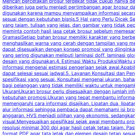
Mencari percetakan brosur terdekat tidak cukup hanya deng
diberikan juga perlu menjadi pertimbangan agar brosur 
digunakan karena mampu menyampaikan informasi secara l
sesuai dengan kebutuhan bisnis.5 Hal yang Perlu Dicek Se
yang tajam, tulisan yang jelas, dan gambar yang tidak 
meminta contoh hasil jasa cetak brosur sebelum memesan
GramasiSetiap bahan brosur memiliki karakter yang berb
menghasilkan warna yang cerah dengan tampilan yang men
dapat disesuaikan dengan konsep promosi yang diinginkan
yang sering digunakan meliputi laminasi doff, laminasi gl
desain yang digunakan.4. Estimasi Waktu ProduksiWaktu p
informasi mengenai estimasi pengerjaan sejak awal.Apabi
dapat selesai sesuai jadwal.5. Layanan Konsultasi dan P
spesifikasi yang sesuai. Konsultasi mengenai ukuran, ba
bagi pelanggan yang tidak memiliki waktu untuk mengam
UkuranUkuran brosur perlu disesuaikan dengan jumlah inf
kebutuhan promosi.Ukuran yang tepat membantu informasi 
memengaruhi cara informasi disajikan. Lipatan dua, lipata
alur informasi sehingga pembaca dapat memahami isi br
anggaran. HVS menjadi pilihan yang ekonomis, sedangka
visual.Menyesuaikan spesifikasi sejak awal membantu pro
resolusi minimal 300 dpi agar hasil cetak tetap tajam. Past
format PDF agar tata letak dan elemen desain tetap sesu