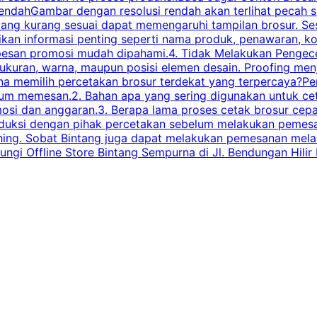
endahGambar dengan resolusi rendah akan terlihat pecah saa
 yang kurang sesuai dapat memengaruhi tampilan brosur. S
ikan informasi penting seperti nama produk, penawaran, k
esan promosi mudah dipahami.4. Tidak Melakukan Pengecek
, ukuran, warna, maupun posisi elemen desain. Proofing me
 memilih percetakan brosur terdekat yang terpercaya?Perha
elum memesan.2. Bahan apa yang sering digunakan untuk ce
omosi dan anggaran.3. Berapa lama proses cetak brosur ce
l produksi dengan pihak percetakan sebelum melakukan pem
shing. Sobat Bintang juga dapat melakukan pemesanan melalui
 Offline Store Bintang Sempurna di Jl. Bendungan Hilir N