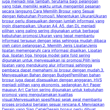
juga menjadi nilai tambah, terutama bagi pelanggan
p
yang tidak memiliki waktu untuk mengambil pesanan
m
secara langsung.Cara Memilih Brosur yang Sesuai
dengan Kebutuhan Promosi1. Menentukan UkuranUkuran
w
brosur perlu disesuaikan dengan jumlah informasi yang
ingin disampaikan. Ukuran A4, A5, dan DL menjadi
pilihan yang paling sering digunakan untuk berbagai
f
kebutuhan promosi.Ukuran yang tepat membantu
d
informasi tersusun dengan jelas sehingga mudah dibaca
l
oleh calon pelanggan.2. Memilih Jenis LipatanJenis
t
lipatan memengaruhi cara informasi disajikan. Lipatan
S
dua, lipatan tiga, hingga model gate fold sering
P
digunakan untuk menyesuaikan isi promosi.Pilih jenis
lipatan yang mendukung alur informasi sehingga
s
pembaca dapat memahami isi brosur dengan mudah.3.
i
Menyesuaikan Bahan dengan BudgetPemilihan bahan
brosur juga dapat disesuaikan dengan anggaran. HVS
menjadi pilihan yang ekonomis, sedangkan Art Paper
d
maupun Art Carton sering digunakan untuk kebutuhan
t
promosi yang mengutamakan kualitas
t
visual.Menyesuaikan spesifikasi sejak awal membantu
proses produksi berjalan sesuai rencana.4. Menyiapkan
k
Desain yang Siap CetakDesain brosur perlu dibuat