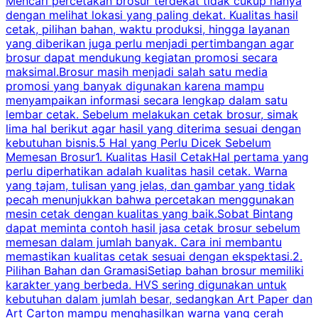
Mencari percetakan brosur terdekat tidak cukup hanya
C
dengan melihat lokasi yang paling dekat. Kualitas hasil
cetak, pilihan bahan, waktu produksi, hingga layanan
S
yang diberikan juga perlu menjadi pertimbangan agar
t
brosur dapat mendukung kegiatan promosi secara
n
maksimal.Brosur masih menjadi salah satu media
k
promosi yang banyak digunakan karena mampu
d
menyampaikan informasi secara lengkap dalam satu
c
lembar cetak. Sebelum melakukan cetak brosur, simak
lima hal berikut agar hasil yang diterima sesuai dengan
s
kebutuhan bisnis.5 Hal yang Perlu Dicek Sebelum
Memesan Brosur1. Kualitas Hasil CetakHal pertama yang
perlu diperhatikan adalah kualitas hasil cetak. Warna
m
yang tajam, tulisan yang jelas, dan gambar yang tidak
U
pecah menunjukkan bahwa percetakan menggunakan
mesin cetak dengan kualitas yang baik.Sobat Bintang
dapat meminta contoh hasil jasa cetak brosur sebelum
memesan dalam jumlah banyak. Cara ini membantu
u
memastikan kualitas cetak sesuai dengan ekspektasi.2.
p
Pilihan Bahan dan GramasiSetiap bahan brosur memiliki
karakter yang berbeda. HVS sering digunakan untuk
i
kebutuhan dalam jumlah besar, sedangkan Art Paper dan
p
Art Carton mampu menghasilkan warna yang cerah
t