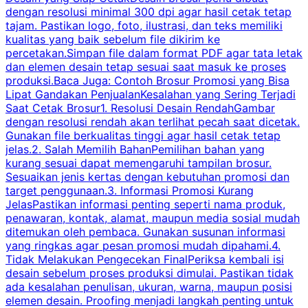
dengan resolusi minimal 300 dpi agar hasil cetak tetap
tajam. Pastikan logo, foto, ilustrasi, dan teks memiliki
kualitas yang baik sebelum file dikirim ke
percetakan.Simpan file dalam format PDF agar tata letak
dan elemen desain tetap sesuai saat masuk ke proses
produksi.Baca Juga: Contoh Brosur Promosi yang Bisa
s
Lipat Gandakan PenjualanKesalahan yang Sering Terjadi
Saat Cetak Brosur1. Resolusi Desain RendahGambar
dengan resolusi rendah akan terlihat pecah saat dicetak.
p
Gunakan file berkualitas tinggi agar hasil cetak tetap
T
jelas.2. Salah Memilih BahanPemilihan bahan yang
p
kurang sesuai dapat memengaruhi tampilan brosur.
Sesuaikan jenis kertas dengan kebutuhan promosi dan
m
target penggunaan.3. Informasi Promosi Kurang
JelasPastikan informasi penting seperti nama produk,
p
penawaran, kontak, alamat, maupun media sosial mudah
s
ditemukan oleh pembaca. Gunakan susunan informasi
yang ringkas agar pesan promosi mudah dipahami.4.
O
Tidak Melakukan Pengecekan FinalPeriksa kembali isi
desain sebelum proses produksi dimulai. Pastikan tidak
k
ada kesalahan penulisan, ukuran, warna, maupun posisi
H
elemen desain. Proofing menjadi langkah penting untuk