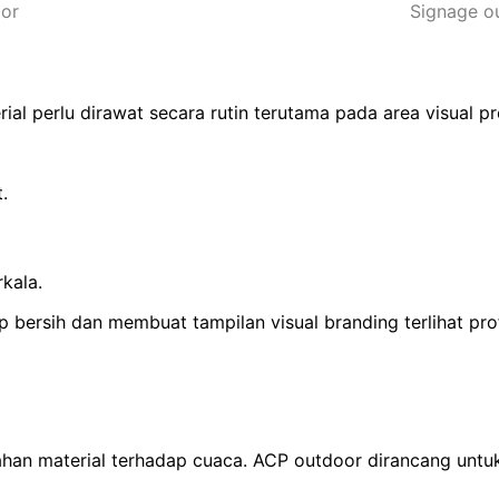
ior
Signage o
ial perlu dirawat secara rutin terutama pada area visual 
.
kala.
ersih dan membuat tampilan visual branding terlihat prof
ahan material terhadap cuaca. ACP outdoor dirancang untu