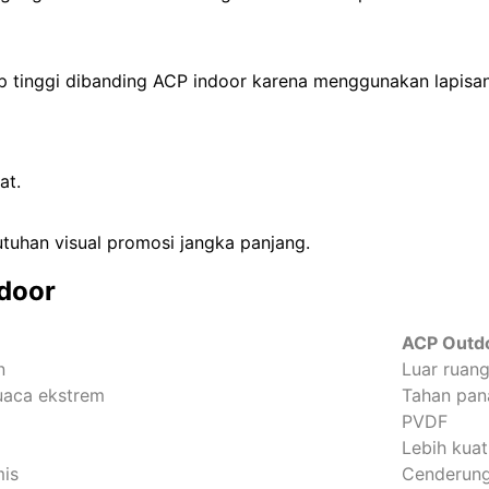
p tinggi dibanding ACP indoor karena menggunakan lapisan
at.
utuhan visual promosi jangka panjang.
door
ACP Outd
n
Luar ruan
uaca ekstrem
Tahan pan
PVDF
Lebih kuat
mis
Cenderung 