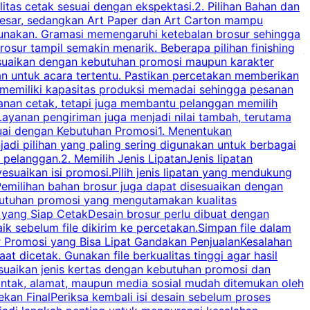
tas cetak sesuai dengan ekspektasi.2. Pilihan Bahan dan
u
besar, sedangkan Art Paper dan Art Carton mampu
s
igunakan. Gramasi memengaruhi ketebalan brosur sehingga
a
osur tampil semakin menarik. Beberapa pilihan finishing
j
disesuaikan dengan kebutuhan promosi maupun karakter
k
an untuk acara tertentu. Pastikan percetakan memberikan
m
 memiliki kapasitas produksi memadai sehingga pesanan
n
yanan cetak, tetapi juga membantu pelanggan memilih
t
ayanan pengiriman juga menjadi nilai tambah, terutama
suai dengan Kebutuhan Promosi1. Menentukan
d
adi pilihan yang paling sering digunakan untuk berbagai
d
elanggan.2. Memilih Jenis LipatanJenis lipatan
g
esuaikan isi promosi.Pilih jenis lipatan yang mendukung
C
milihan bahan brosur juga dapat disesuaikan dengan
butuhan promosi yang mengutamakan kualitas
a
n yang Siap CetakDesain brosur perlu dibuat dengan
m
baik sebelum file dikirim ke percetakan.Simpan file dalam
r Promosi yang Bisa Lipat Gandakan PenjualanKesalahan
t dicetak. Gunakan file berkualitas tinggi agar hasil
p
esuaikan jenis kertas dengan kebutuhan promosi dan
ontak, alamat, maupun media sosial mudah ditemukan oleh
s
an FinalPeriksa kembali isi desain sebelum proses
c