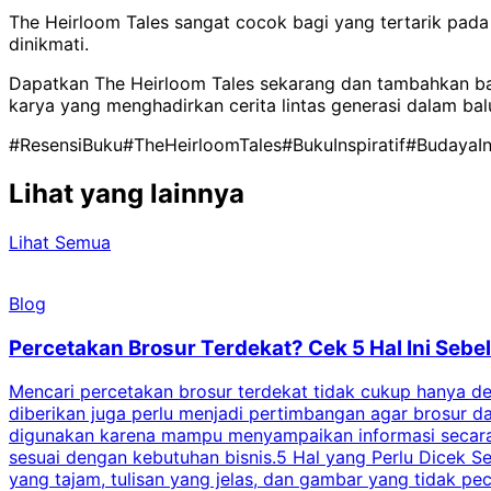
The Heirloom Tales sangat cocok bagi yang tertarik pada 
dinikmati.
Dapatkan The Heirloom Tales sekarang dan tambahkan baca
karya yang menghadirkan cerita lintas generasi dalam balut
#ResensiBuku
#TheHeirloomTales
#BukuInspiratif
#BudayaIn
Lihat yang lainnya
Lihat Semua
Blog
Percetakan Brosur Terdekat? Cek 5 Hal Ini Se
Mencari percetakan brosur terdekat tidak cukup hanya deng
diberikan juga perlu menjadi pertimbangan agar brosur 
digunakan karena mampu menyampaikan informasi secara l
sesuai dengan kebutuhan bisnis.5 Hal yang Perlu Dicek Se
yang tajam, tulisan yang jelas, dan gambar yang tidak 