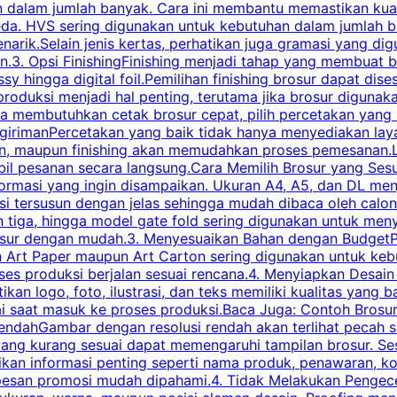
 dalam jumlah banyak. Cara ini membantu memastikan kuali
eda. HVS sering digunakan untuk kebutuhan dalam jumlah 
arik.Selain jenis kertas, perhatikan juga gramasi yang d
.3. Opsi FinishingFinishing menjadi tahap yang membuat br
ossy hingga digital foil.Pemilihan finishing brosur dapat 
roduksi menjadi hal penting, terutama jika brosur digunak
la membutuhkan cetak brosur cepat, pilih percetakan yang
engirimanPercetakan yang baik tidak hanya menyediakan la
han, maupun finishing akan memudahkan proses pemesanan.L
bil pesanan secara langsung.Cara Memilih Brosur yang Se
ormasi yang ingin disampaikan. Ukuran A4, A5, dan DL menj
tersusun dengan jelas sehingga mudah dibaca oleh calon p
n tiga, hingga model gate fold sering digunakan untuk meny
osur dengan mudah.3. Menyesuaikan Bahan dengan BudgetPe
n Art Paper maupun Art Carton sering digunakan untuk ke
ses produksi berjalan sesuai rencana.4. Menyiapkan Desai
ikan logo, foto, ilustrasi, dan teks memiliki kualitas yang 
ai saat masuk ke proses produksi.Baca Juga: Contoh Brosu
endahGambar dengan resolusi rendah akan terlihat pecah saa
 yang kurang sesuai dapat memengaruhi tampilan brosur. S
ikan informasi penting seperti nama produk, penawaran, k
esan promosi mudah dipahami.4. Tidak Melakukan Pengecek