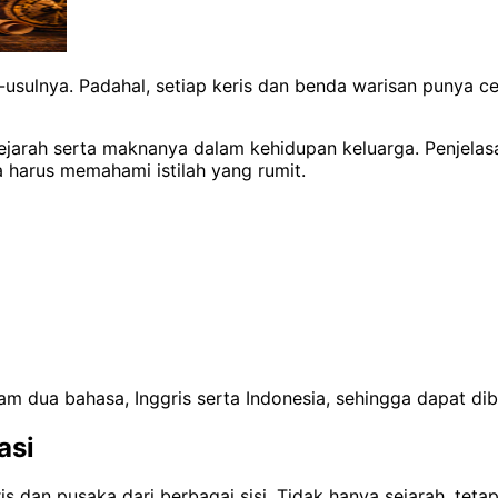
-usulnya. Padahal, setiap keris dan benda warisan punya cer
sejarah serta maknanya dalam kehidupan keluarga. Penjela
 harus memahami istilah yang rumit.
lam dua bahasa, Inggris serta Indonesia, sehingga dapat dib
asi
s dan pusaka dari berbagai sisi. Tidak hanya sejarah, tet