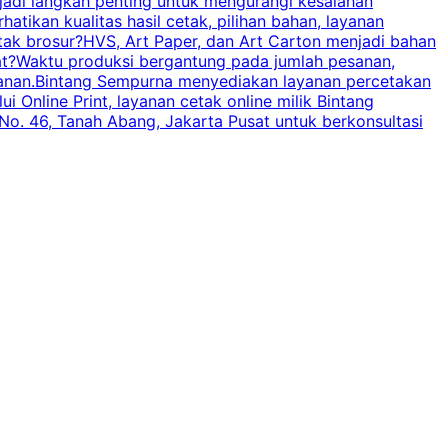
njadi langkah penting untuk mengurangi kesalahan
P
tikan kualitas hasil cetak, pilihan bahan, layanan
tak brosur?HVS, Art Paper, dan Art Carton menjadi bahan
pat?Waktu produksi bergantung pada jumlah pesanan,
esanan.Bintang Sempurna menyediakan layanan percetakan
 Online Print, layanan cetak online milik Bintang
o. 46, Tanah Abang, Jakarta Pusat untuk berkonsultasi