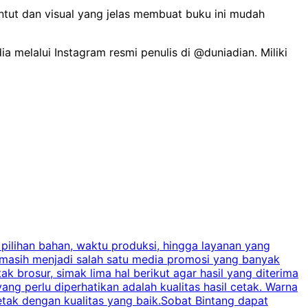
untut dan visual yang jelas membuat buku ini mudah
 melalui Instagram resmi penulis di @duniadian. Miliki
 pilihan bahan, waktu produksi, hingga layanan yang
C
 masih menjadi salah satu media promosi yang banyak
a
brosur, simak lima hal berikut agar hasil yang diterima
p
ng perlu diperhatikan adalah kualitas hasil cetak. Warna
s
tak dengan kualitas yang baik.Sobat Bintang dapat