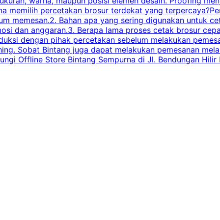
, ukuran, warna, maupun posisi elemen desain. Proofing me
 memilih percetakan brosur terdekat yang terpercaya?Perha
elum memesan.2. Bahan apa yang sering digunakan untuk ce
omosi dan anggaran.3. Berapa lama proses cetak brosur ce
l produksi dengan pihak percetakan sebelum melakukan pem
shing. Sobat Bintang juga dapat melakukan pemesanan melalui
 Offline Store Bintang Sempurna di Jl. Bendungan Hilir N