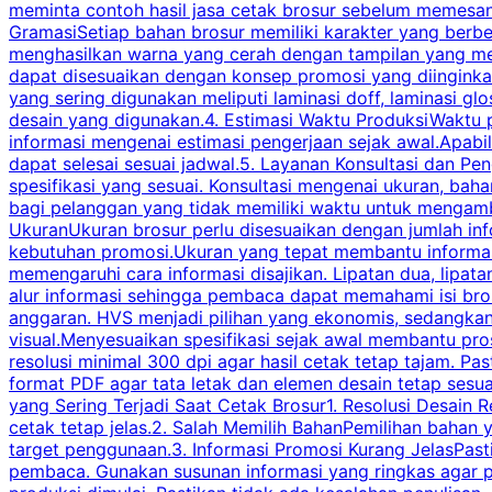
meminta contoh hasil jasa cetak brosur sebelum memesan
GramasiSetiap bahan brosur memiliki karakter yang berb
menghasilkan warna yang cerah dengan tampilan yang men
dapat disesuaikan dengan konsep promosi yang diinginkan
yang sering digunakan meliputi laminasi doff, laminasi gl
desain yang digunakan.4. Estimasi Waktu ProduksiWaktu p
informasi mengenai estimasi pengerjaan sejak awal.Apabi
dapat selesai sesuai jadwal.5. Layanan Konsultasi dan P
spesifikasi yang sesuai. Konsultasi mengenai ukuran, ba
bagi pelanggan yang tidak memiliki waktu untuk mengam
UkuranUkuran brosur perlu disesuaikan dengan jumlah inf
kebutuhan promosi.Ukuran yang tepat membantu informasi 
memengaruhi cara informasi disajikan. Lipatan dua, lipata
alur informasi sehingga pembaca dapat memahami isi br
anggaran. HVS menjadi pilihan yang ekonomis, sedangka
visual.Menyesuaikan spesifikasi sejak awal membantu pro
resolusi minimal 300 dpi agar hasil cetak tetap tajam. Past
format PDF agar tata letak dan elemen desain tetap sesu
yang Sering Terjadi Saat Cetak Brosur1. Resolusi Desain R
cetak tetap jelas.2. Salah Memilih BahanPemilihan bahan
target penggunaan.3. Informasi Promosi Kurang JelasPast
pembaca. Gunakan susunan informasi yang ringkas agar p