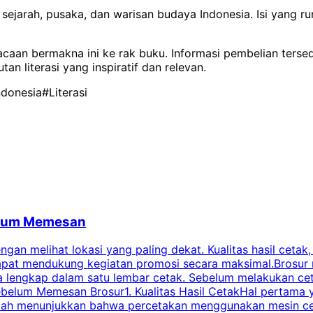
sejarah, pusaka, dan warisan budaya Indonesia. Isi yang r
an bermakna ini ke rak buku. Informasi pembelian tersedia
an literasi yang inspiratif dan relevan.
donesia
#Literasi
belum Memesan
an melihat lokasi yang paling dekat. Kualitas hasil cetak,
dapat mendukung kegiatan promosi secara maksimal.Brosur
engkap dalam satu lembar cetak. Sebelum melakukan cetak 
belum Memesan Brosur1. Kualitas Hasil CetakHal pertama ya
pecah menunjukkan bahwa percetakan menggunakan mesin ce