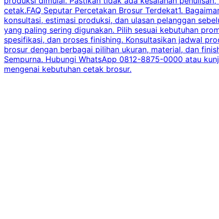
produksi dimulai. Pastikan tidak ada kesalahan penulisan
cetak.FAQ Seputar Percetakan Brosur Terdekat1. Bagaimana
konsultasi, estimasi produksi, dan ulasan pelanggan seb
yang paling sering digunakan. Pilih sesuai kebutuhan pr
spesifikasi, dan proses finishing. Konsultasikan jadwa
brosur dengan berbagai pilihan ukuran, material, dan fini
Sempurna. Hubungi WhatsApp 0812-8875-0000 atau kunjungi
mengenai kebutuhan cetak brosur.