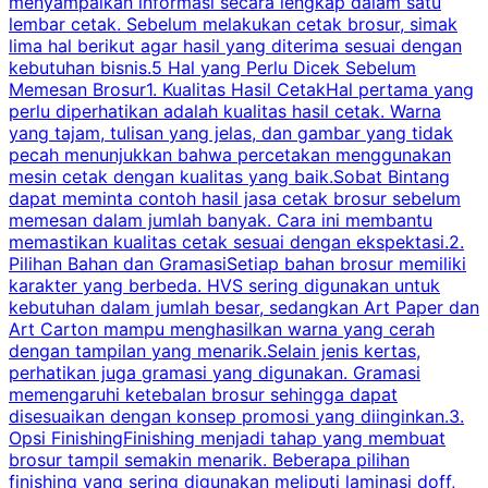
menyampaikan informasi secara lengkap dalam satu
c
lembar cetak. Sebelum melakukan cetak brosur, simak
lima hal berikut agar hasil yang diterima sesuai dengan
s
kebutuhan bisnis.5 Hal yang Perlu Dicek Sebelum
Memesan Brosur1. Kualitas Hasil CetakHal pertama yang
perlu diperhatikan adalah kualitas hasil cetak. Warna
m
yang tajam, tulisan yang jelas, dan gambar yang tidak
U
pecah menunjukkan bahwa percetakan menggunakan
mesin cetak dengan kualitas yang baik.Sobat Bintang
dapat meminta contoh hasil jasa cetak brosur sebelum
memesan dalam jumlah banyak. Cara ini membantu
u
memastikan kualitas cetak sesuai dengan ekspektasi.2.
p
Pilihan Bahan dan GramasiSetiap bahan brosur memiliki
karakter yang berbeda. HVS sering digunakan untuk
i
kebutuhan dalam jumlah besar, sedangkan Art Paper dan
p
Art Carton mampu menghasilkan warna yang cerah
t
dengan tampilan yang menarik.Selain jenis kertas,
perhatikan juga gramasi yang digunakan. Gramasi
t
memengaruhi ketebalan brosur sehingga dapat
disesuaikan dengan konsep promosi yang diinginkan.3.
s
Opsi FinishingFinishing menjadi tahap yang membuat
brosur tampil semakin menarik. Beberapa pilihan
d
finishing yang sering digunakan meliputi laminasi doff,
g