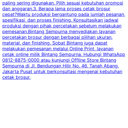
paling sering digunakan. Pilih sesuai kebutuhan promosi
dan anggaran.3. Berapa lama proses cetak brosur
cepat?Waktu produksi bergantung pada jumlah pesanan,
spesifikasi, dan proses finishing. Konsultasikan jadwal
produksi dengan pihak percetakan sebelum melakukan
pemesanan.Bintang Sempurna menyediakan layanan
percetakan brosur dengan berbagai pilihan ukuran,
material, dan finishing. Sobat Bintang juga dapat
melakukan pemesanan melalui Online Print, layanan
cetak online milik Bintang Sempurna. Hubungi WhatsApp
0812-8875-0000 atau kunjungi Offline Store Bintang
Sempurna di Jl. Bendungan Hilir No. 46, Tanah Abang,
Jakarta Pusat untuk berkonsultasi mengenai kebutuhan
cetak brosur.