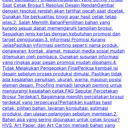
Saat Cetak Brosur1. Resolusi Desain RendahGambar
dengan resolusi rendah akan terlihat pecah saat dicetak.
p
Gunakan file berkualitas tinggi agar hasil cetak tetap
T
jelas.2. Salah Memilih BahanPemilihan bahan yang
p
kurang sesuai dapat memengaruhi tampilan brosur.
Sesuaikan jenis kertas dengan kebutuhan promosi dan
m
target penggunaan.3. Informasi Promosi Kurang
JelasPastikan informasi penting seperti nama produk,
p
penawaran, kontak, alamat, maupun media sosial mudah
s
ditemukan oleh pembaca. Gunakan susunan informasi
yang ringkas agar pesan promosi mudah dipahami.4.
O
Tidak Melakukan Pengecekan FinalPeriksa kembali isi
desain sebelum proses produksi dimulai. Pastikan tidak
k
ada kesalahan penulisan, ukuran, warna, maupun posisi
H
elemen desain. Proofing menjadi langkah penting untuk
mengurangi kesalahan cetak.FAQ Seputar Percetakan
s
Brosur Terdekat1. Bagaimana memilih percetakan brosur
terdekat yang terpercaya?Perhatikan kualitas hasil
cetak, pilihan bahan, layanan konsultasi, estimasi
produksi, dan ulasan pelanggan sebelum memesan.2.
Bahan apa yang sering digunakan untuk cetak brosur?
HVS, Art Paper, dan Art Carton menjadi bahan yang