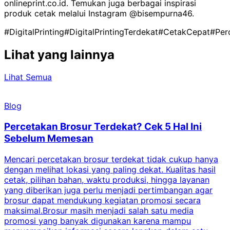
onlineprint.co.id. Temukan juga berbagai inspirasi
produk cetak melalui Instagram @bisempurna46.
#DigitalPrinting
#DigitalPrintingTerdekat
#CetakCepat
#Per
Lihat yang lainnya
Lihat Semua
Blog
Percetakan Brosur Terdekat? Cek 5 Hal Ini
Sebelum Memesan
Mencari percetakan brosur terdekat tidak cukup hanya
C
dengan melihat lokasi yang paling dekat. Kualitas hasil
cetak, pilihan bahan, waktu produksi, hingga layanan
S
yang diberikan juga perlu menjadi pertimbangan agar
t
brosur dapat mendukung kegiatan promosi secara
n
maksimal.Brosur masih menjadi salah satu media
k
promosi yang banyak digunakan karena mampu
d