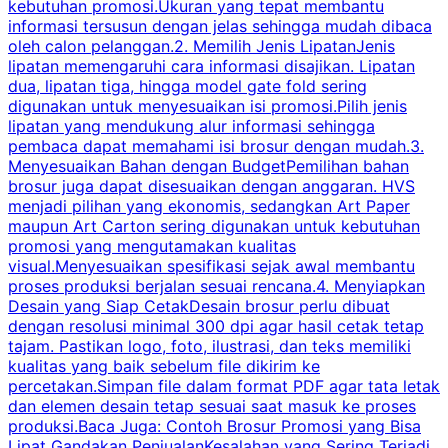
kebutuhan promosi.Ukuran yang tepat membantu
d
informasi tersusun dengan jelas sehingga mudah dibaca
l
oleh calon pelanggan.2. Memilih Jenis LipatanJenis
t
lipatan memengaruhi cara informasi disajikan. Lipatan
S
dua, lipatan tiga, hingga model gate fold sering
P
digunakan untuk menyesuaikan isi promosi.Pilih jenis
lipatan yang mendukung alur informasi sehingga
s
pembaca dapat memahami isi brosur dengan mudah.3.
i
Menyesuaikan Bahan dengan BudgetPemilihan bahan
brosur juga dapat disesuaikan dengan anggaran. HVS
menjadi pilihan yang ekonomis, sedangkan Art Paper
d
maupun Art Carton sering digunakan untuk kebutuhan
t
promosi yang mengutamakan kualitas
t
visual.Menyesuaikan spesifikasi sejak awal membantu
proses produksi berjalan sesuai rencana.4. Menyiapkan
k
Desain yang Siap CetakDesain brosur perlu dibuat
dengan resolusi minimal 300 dpi agar hasil cetak tetap
tajam. Pastikan logo, foto, ilustrasi, dan teks memiliki
kualitas yang baik sebelum file dikirim ke
percetakan.Simpan file dalam format PDF agar tata letak
dan elemen desain tetap sesuai saat masuk ke proses
produksi.Baca Juga: Contoh Brosur Promosi yang Bisa
s
Lipat Gandakan PenjualanKesalahan yang Sering Terjadi