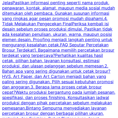
JelasPastikan informasi penting seperti nama produk,
p
penawaran, kontak, alamat, maupun media sosial mudah
s
ditemukan oleh pembaca. Gunakan susunan informasi
yang ringkas agar pesan promosi mudah dipahami.4.
O
Tidak Melakukan Pengecekan FinalPeriksa kembali isi
desain sebelum proses produksi dimulai. Pastikan tidak
k
ada kesalahan penulisan, ukuran, warna, maupun posisi
H
elemen desain. Proofing menjadi langkah penting untuk
mengurangi kesalahan cetak.FAQ Seputar Percetakan
s
Brosur Terdekat1. Bagaimana memilih percetakan brosur
terdekat yang terpercaya?Perhatikan kualitas hasil
cetak, pilihan bahan, layanan konsultasi, estimasi
produksi, dan ulasan pelanggan sebelum memesan.2.
Bahan apa yang sering digunakan untuk cetak brosur?
HVS, Art Paper, dan Art Carton menjadi bahan yang
paling sering digunakan. Pilih sesuai kebutuhan promosi
dan anggaran.3. Berapa lama proses cetak brosur
cepat?Waktu produksi bergantung pada jumlah pesanan,
spesifikasi, dan proses finishing. Konsultasikan jadwal
produksi dengan pihak percetakan sebelum melakukan
pemesanan.Bintang Sempurna menyediakan layanan
percetakan brosur dengan berbagai pilihan ukuran,