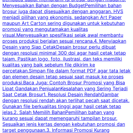
Menyesuaikan Bahan dengan BudgetPemilihan bahan
brosur juga dapat disesuaikan dengan anggaran. HVS
menjadi pilihan yang ekonomis, sedangkan Art Paper
d
maupun Art Carton sering digunakan untuk kebutuhan
t
promosi yang mengutamakan kualitas
t
visual.Menyesuaikan spesifikasi sejak awal membantu
proses produksi berjalan sesuai rencana.4. Menyiapkan
k
Desain yang Siap CetakDesain brosur perlu dibuat
dengan resolusi minimal 300 dpi agar hasil cetak tetap
tajam. Pastikan logo, foto, ilustrasi, dan teks memiliki
kualitas yang baik sebelum file dikirim ke
percetakan.Simpan file dalam format PDF agar tata letak
dan elemen desain tetap sesuai saat masuk ke proses
produksi.Baca Juga: Contoh Brosur Promosi yang Bisa
s
Lipat Gandakan PenjualanKesalahan yang Sering Terjadi
Saat Cetak Brosur1. Resolusi Desain RendahGambar
dengan resolusi rendah akan terlihat pecah saat dicetak.
p
Gunakan file berkualitas tinggi agar hasil cetak tetap
T
jelas.2. Salah Memilih BahanPemilihan bahan yang
p
kurang sesuai dapat memengaruhi tampilan brosur.
Sesuaikan jenis kertas dengan kebutuhan promosi dan
m
target penggunaan.3. Informasi Promosi Kurang