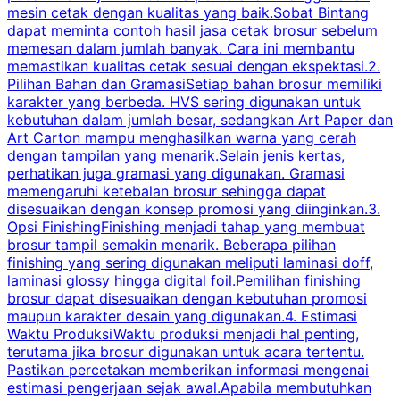
mesin cetak dengan kualitas yang baik.Sobat Bintang
dapat meminta contoh hasil jasa cetak brosur sebelum
memesan dalam jumlah banyak. Cara ini membantu
u
memastikan kualitas cetak sesuai dengan ekspektasi.2.
p
Pilihan Bahan dan GramasiSetiap bahan brosur memiliki
karakter yang berbeda. HVS sering digunakan untuk
i
kebutuhan dalam jumlah besar, sedangkan Art Paper dan
p
Art Carton mampu menghasilkan warna yang cerah
t
dengan tampilan yang menarik.Selain jenis kertas,
perhatikan juga gramasi yang digunakan. Gramasi
t
memengaruhi ketebalan brosur sehingga dapat
disesuaikan dengan konsep promosi yang diinginkan.3.
s
Opsi FinishingFinishing menjadi tahap yang membuat
brosur tampil semakin menarik. Beberapa pilihan
d
finishing yang sering digunakan meliputi laminasi doff,
g
laminasi glossy hingga digital foil.Pemilihan finishing
d
brosur dapat disesuaikan dengan kebutuhan promosi
p
maupun karakter desain yang digunakan.4. Estimasi
Waktu ProduksiWaktu produksi menjadi hal penting,
terutama jika brosur digunakan untuk acara tertentu.
s
Pastikan percetakan memberikan informasi mengenai
s
estimasi pengerjaan sejak awal.Apabila membutuhkan
m