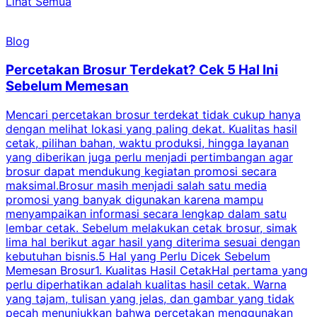
Lihat Semua
Blog
Percetakan Brosur Terdekat? Cek 5 Hal Ini
Sebelum Memesan
Mencari percetakan brosur terdekat tidak cukup hanya
C
dengan melihat lokasi yang paling dekat. Kualitas hasil
cetak, pilihan bahan, waktu produksi, hingga layanan
S
yang diberikan juga perlu menjadi pertimbangan agar
t
brosur dapat mendukung kegiatan promosi secara
n
maksimal.Brosur masih menjadi salah satu media
k
promosi yang banyak digunakan karena mampu
d
menyampaikan informasi secara lengkap dalam satu
c
lembar cetak. Sebelum melakukan cetak brosur, simak
lima hal berikut agar hasil yang diterima sesuai dengan
s
kebutuhan bisnis.5 Hal yang Perlu Dicek Sebelum
Memesan Brosur1. Kualitas Hasil CetakHal pertama yang
perlu diperhatikan adalah kualitas hasil cetak. Warna
m
yang tajam, tulisan yang jelas, dan gambar yang tidak
U
pecah menunjukkan bahwa percetakan menggunakan