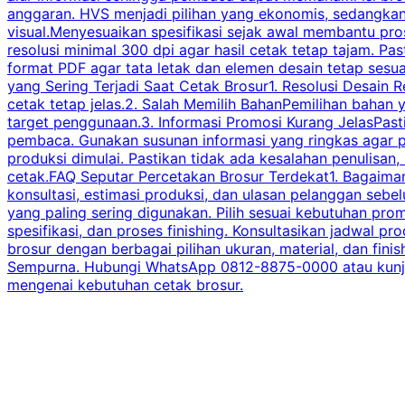
anggaran. HVS menjadi pilihan yang ekonomis, sedangka
visual.Menyesuaikan spesifikasi sejak awal membantu pro
resolusi minimal 300 dpi agar hasil cetak tetap tajam. Past
format PDF agar tata letak dan elemen desain tetap sesu
yang Sering Terjadi Saat Cetak Brosur1. Resolusi Desain R
cetak tetap jelas.2. Salah Memilih BahanPemilihan bahan
target penggunaan.3. Informasi Promosi Kurang JelasPast
pembaca. Gunakan susunan informasi yang ringkas agar p
produksi dimulai. Pastikan tidak ada kesalahan penulisan
cetak.FAQ Seputar Percetakan Brosur Terdekat1. Bagaimana
konsultasi, estimasi produksi, dan ulasan pelanggan seb
yang paling sering digunakan. Pilih sesuai kebutuhan pr
spesifikasi, dan proses finishing. Konsultasikan jadwa
brosur dengan berbagai pilihan ukuran, material, dan fini
Sempurna. Hubungi WhatsApp 0812-8875-0000 atau kunjungi
mengenai kebutuhan cetak brosur.