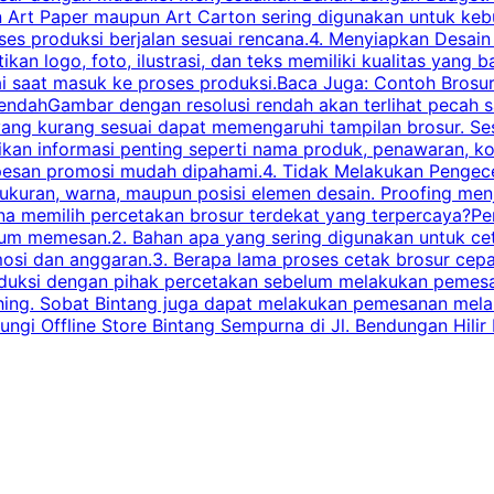
n Art Paper maupun Art Carton sering digunakan untuk ke
ses produksi berjalan sesuai rencana.4. Menyiapkan Desai
ikan logo, foto, ilustrasi, dan teks memiliki kualitas yang 
ai saat masuk ke proses produksi.Baca Juga: Contoh Brosu
endahGambar dengan resolusi rendah akan terlihat pecah saa
 yang kurang sesuai dapat memengaruhi tampilan brosur. S
ikan informasi penting seperti nama produk, penawaran, k
esan promosi mudah dipahami.4. Tidak Melakukan Pengecek
, ukuran, warna, maupun posisi elemen desain. Proofing me
 memilih percetakan brosur terdekat yang terpercaya?Perha
elum memesan.2. Bahan apa yang sering digunakan untuk ce
omosi dan anggaran.3. Berapa lama proses cetak brosur ce
l produksi dengan pihak percetakan sebelum melakukan pem
shing. Sobat Bintang juga dapat melakukan pemesanan melalui
 Offline Store Bintang Sempurna di Jl. Bendungan Hilir N