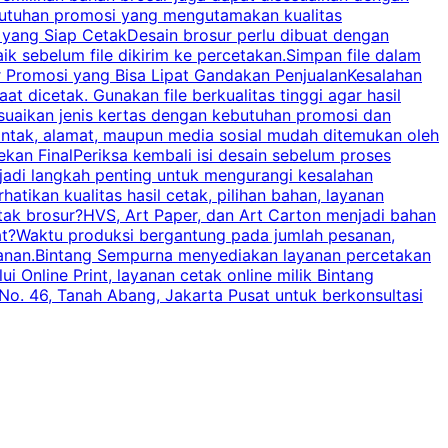
butuhan promosi yang mengutamakan kualitas
a
n yang Siap CetakDesain brosur perlu dibuat dengan
m
baik sebelum file dikirim ke percetakan.Simpan file dalam
r Promosi yang Bisa Lipat Gandakan PenjualanKesalahan
t dicetak. Gunakan file berkualitas tinggi agar hasil
p
esuaikan jenis kertas dengan kebutuhan promosi dan
ontak, alamat, maupun media sosial mudah ditemukan oleh
s
an FinalPeriksa kembali isi desain sebelum proses
c
njadi langkah penting untuk mengurangi kesalahan
P
tikan kualitas hasil cetak, pilihan bahan, layanan
tak brosur?HVS, Art Paper, dan Art Carton menjadi bahan
pat?Waktu produksi bergantung pada jumlah pesanan,
esanan.Bintang Sempurna menyediakan layanan percetakan
 Online Print, layanan cetak online milik Bintang
o. 46, Tanah Abang, Jakarta Pusat untuk berkonsultasi