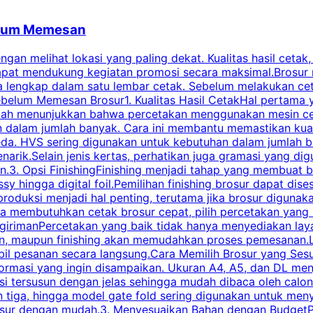
belum Memesan
an melihat lokasi yang paling dekat. Kualitas hasil cetak,
dapat mendukung kegiatan promosi secara maksimal.Brosur
engkap dalam satu lembar cetak. Sebelum melakukan cetak 
belum Memesan Brosur1. Kualitas Hasil CetakHal pertama ya
pecah menunjukkan bahwa percetakan menggunakan mesin ce
 dalam jumlah banyak. Cara ini membantu memastikan kuali
eda. HVS sering digunakan untuk kebutuhan dalam jumlah 
arik.Selain jenis kertas, perhatikan juga gramasi yang d
.3. Opsi FinishingFinishing menjadi tahap yang membuat br
ossy hingga digital foil.Pemilihan finishing brosur dapat 
roduksi menjadi hal penting, terutama jika brosur digunak
la membutuhkan cetak brosur cepat, pilih percetakan yang
engirimanPercetakan yang baik tidak hanya menyediakan la
han, maupun finishing akan memudahkan proses pemesanan.L
bil pesanan secara langsung.Cara Memilih Brosur yang Se
ormasi yang ingin disampaikan. Ukuran A4, A5, dan DL menj
tersusun dengan jelas sehingga mudah dibaca oleh calon p
n tiga, hingga model gate fold sering digunakan untuk meny
osur dengan mudah.3. Menyesuaikan Bahan dengan BudgetPe