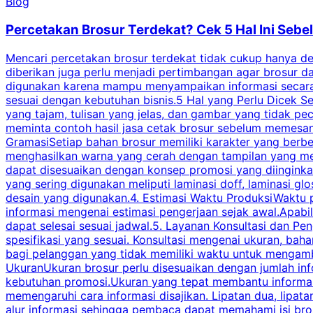
Blog
Percetakan Brosur Terdekat? Cek 5 Hal Ini Se
Mencari percetakan brosur terdekat tidak cukup hanya deng
diberikan juga perlu menjadi pertimbangan agar brosur 
digunakan karena mampu menyampaikan informasi secara l
sesuai dengan kebutuhan bisnis.5 Hal yang Perlu Dicek Se
yang tajam, tulisan yang jelas, dan gambar yang tidak 
meminta contoh hasil jasa cetak brosur sebelum memesan
GramasiSetiap bahan brosur memiliki karakter yang berb
menghasilkan warna yang cerah dengan tampilan yang men
dapat disesuaikan dengan konsep promosi yang diinginkan
yang sering digunakan meliputi laminasi doff, laminasi gl
desain yang digunakan.4. Estimasi Waktu ProduksiWaktu p
informasi mengenai estimasi pengerjaan sejak awal.Apabi
dapat selesai sesuai jadwal.5. Layanan Konsultasi dan P
spesifikasi yang sesuai. Konsultasi mengenai ukuran, ba
bagi pelanggan yang tidak memiliki waktu untuk mengam
UkuranUkuran brosur perlu disesuaikan dengan jumlah inf
kebutuhan promosi.Ukuran yang tepat membantu informasi 
memengaruhi cara informasi disajikan. Lipatan dua, lipata
alur informasi sehingga pembaca dapat memahami isi br