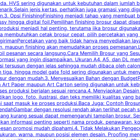
eda. HVS sering digunakan untuk kebutuhan dalam jumlah 
arik.Selain jenis kertas, perhatikan juga gramasi yang d
.3. Opsi FinishingFinishing menjadi tahap yang membuat br
ossy hingga digital foil.Pemilihan finishing brosur dapat 
roduksi menjadi hal penting, terutama jika brosur digunak
la membutuhkan cetak brosur cepat, pilih percetakan yang
engirimanPercetakan yang baik tidak hanya menyediakan la
han, maupun finishing akan memudahkan proses pemesanan.L
bil pesanan secara langsung.Cara Memilih Brosur yang Se
ormasi yang ingin disampaikan. Ukuran A4, A5, dan DL menj
tersusun dengan jelas sehingga mudah dibaca oleh calon p
n tiga, hingga model gate fold sering digunakan untuk meny
osur dengan mudah.3. Menyesuaikan Bahan dengan BudgetPe
n Art Paper maupun Art Carton sering digunakan untuk ke
ses produksi berjalan sesuai rencana.4. Menyiapkan Desai
ikan logo, foto, ilustrasi, dan teks memiliki kualitas yang 
ai saat masuk ke proses produksi.Baca Juga: Contoh Brosu
endahGambar dengan resolusi rendah akan terlihat pecah saa
 yang kurang sesuai dapat memengaruhi tampilan brosur. S
ikan informasi penting seperti nama produk, penawaran, k
esan promosi mudah dipahami.4. Tidak Melakukan Pengecek
, ukuran, warna, maupun posisi elemen desain. Proofing me