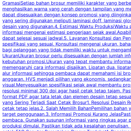
GramasiSetiap bahan brosur memiliki karakter yang berb
menghasilkan warna yang cerah dengan tampilan yang men
dapat disesuaikan dengan konsep promosi yang diinginkan
yang sering digunakan meliputi laminasi doff, laminasi gl
desain yang digunakan.4. Estimasi Waktu ProduksiWaktu p
informasi mengenai estimasi pengerjaan sejak awal.Apabi
dapat selesai sesuai jadwal.5. Layanan Konsultasi dan P
spesifikasi yang sesuai. Konsultasi mengenai ukuran, ba
bagi pelanggan yang tidak memiliki waktu untuk mengam
UkuranUkuran brosur perlu disesuaikan dengan jumlah inf
kebutuhan promosi.Ukuran yang tepat membantu informasi 
memengaruhi cara informasi disajikan. Lipatan dua, lipata
alur informasi sehingga pembaca dapat memahami isi br
anggaran. HVS menjadi pilihan yang ekonomis, sedangka
visual.Menyesuaikan spesifikasi sejak awal membantu pro
resolusi minimal 300 dpi agar hasil cetak tetap tajam. Past
format PDF agar tata letak dan elemen desain tetap sesu
yang Sering Terjadi Saat Cetak Brosur1. Resolusi Desain R
cetak tetap jelas.2. Salah Memilih BahanPemilihan bahan
target penggunaan.3. Informasi Promosi Kurang JelasPast
pembaca. Gunakan susunan informasi yang ringkas agar p
produksi dimulai. Pastikan tidak ada kesalahan penulisan