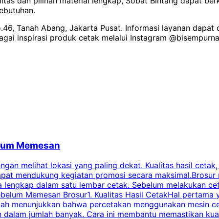
litas dan pilihan material lengkap, Sobat Bintang dapat b
kebutuhan.
o.46, Tanah Abang, Jakarta Pusat. Informasi layanan dapat
rbagai inspirasi produk cetak melalui Instagram @bisempurn
belum Memesan
an melihat lokasi yang paling dekat. Kualitas hasil cetak,
dapat mendukung kegiatan promosi secara maksimal.Brosur
engkap dalam satu lembar cetak. Sebelum melakukan cetak 
belum Memesan Brosur1. Kualitas Hasil CetakHal pertama ya
pecah menunjukkan bahwa percetakan menggunakan mesin ce
 dalam jumlah banyak. Cara ini membantu memastikan kuali