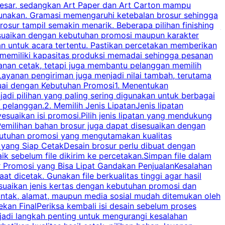
besar, sedangkan Art Paper dan Art Carton mampu
s
igunakan. Gramasi memengaruhi ketebalan brosur sehingga
a
osur tampil semakin menarik. Beberapa pilihan finishing
j
disesuaikan dengan kebutuhan promosi maupun karakter
k
an untuk acara tertentu. Pastikan percetakan memberikan
m
 memiliki kapasitas produksi memadai sehingga pesanan
n
yanan cetak, tetapi juga membantu pelanggan memilih
t
ayanan pengiriman juga menjadi nilai tambah, terutama
suai dengan Kebutuhan Promosi1. Menentukan
d
adi pilihan yang paling sering digunakan untuk berbagai
d
elanggan.2. Memilih Jenis LipatanJenis lipatan
g
esuaikan isi promosi.Pilih jenis lipatan yang mendukung
C
milihan bahan brosur juga dapat disesuaikan dengan
butuhan promosi yang mengutamakan kualitas
a
n yang Siap CetakDesain brosur perlu dibuat dengan
m
baik sebelum file dikirim ke percetakan.Simpan file dalam
r Promosi yang Bisa Lipat Gandakan PenjualanKesalahan
t dicetak. Gunakan file berkualitas tinggi agar hasil
p
esuaikan jenis kertas dengan kebutuhan promosi dan
ontak, alamat, maupun media sosial mudah ditemukan oleh
s
an FinalPeriksa kembali isi desain sebelum proses
c
njadi langkah penting untuk mengurangi kesalahan
P