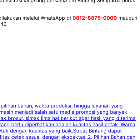
erkonsultasi langsung bersama tim Bintang Sempurna untuk
 dilakukan melalui WhatsApp di
0812-8875-0000
maupun
a46.
 pilihan bahan, waktu produksi, hingga layanan yang
C
 masih menjadi salah satu media promosi yang banyak
a
brosur, simak lima hal berikut agar hasil yang diterima
p
ng perlu diperhatikan adalah kualitas hasil cetak. Warna
s
tak dengan kualitas yang baik.Sobat Bintang dapat
tas cetak sesuai dengan ekspektasi.2. Pilihan Bahan dan
u