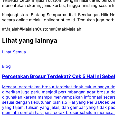
Tersedia cetak majalah custom dengan hasil cetak berkua
menentukan ukuran, jenis kertas, hingga finishing sesuai 
Kunjungi store Bintang Sempurna di Jl. Bendungan Hilir N
secara online melalui onlineprint.co.id. Temukan juga be
#Majalah
#MajalahCustom
#CetakMajalah
Lihat yang lainnya
Lihat Semua
Blog
Percetakan Brosur Terdekat? Cek 5 Hal Ini Se
Mencari percetakan brosur terdekat tidak cukup hanya deng
diberikan juga perlu menjadi pertimbangan agar brosur 
digunakan karena mampu menyampaikan informasi secara l
sesuai dengan kebutuhan bisnis.5 Hal yang Perlu Dicek Se
yang tajam, tulisan yang jelas, dan gambar yang tidak 
meminta contoh hasil jasa cetak brosur sebelum memesan