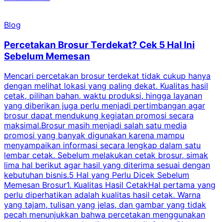
Blog
Percetakan Brosur Terdekat? Cek 5 Hal Ini
Sebelum Memesan
Mencari percetakan brosur terdekat tidak cukup hanya
C
dengan melihat lokasi yang paling dekat. Kualitas hasil
cetak, pilihan bahan, waktu produksi, hingga layanan
S
yang diberikan juga perlu menjadi pertimbangan agar
t
brosur dapat mendukung kegiatan promosi secara
n
maksimal.Brosur masih menjadi salah satu media
k
promosi yang banyak digunakan karena mampu
d
menyampaikan informasi secara lengkap dalam satu
c
lembar cetak. Sebelum melakukan cetak brosur, simak
lima hal berikut agar hasil yang diterima sesuai dengan
s
kebutuhan bisnis.5 Hal yang Perlu Dicek Sebelum
Memesan Brosur1. Kualitas Hasil CetakHal pertama yang
perlu diperhatikan adalah kualitas hasil cetak. Warna
m
yang tajam, tulisan yang jelas, dan gambar yang tidak
U
pecah menunjukkan bahwa percetakan menggunakan