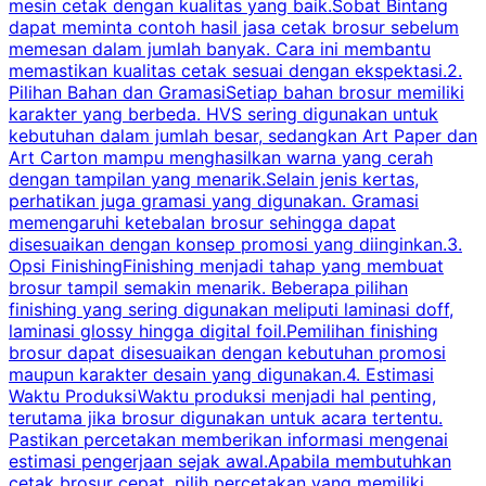
mesin cetak dengan kualitas yang baik.Sobat Bintang
dapat meminta contoh hasil jasa cetak brosur sebelum
memesan dalam jumlah banyak. Cara ini membantu
u
memastikan kualitas cetak sesuai dengan ekspektasi.2.
p
Pilihan Bahan dan GramasiSetiap bahan brosur memiliki
karakter yang berbeda. HVS sering digunakan untuk
i
kebutuhan dalam jumlah besar, sedangkan Art Paper dan
p
Art Carton mampu menghasilkan warna yang cerah
t
dengan tampilan yang menarik.Selain jenis kertas,
perhatikan juga gramasi yang digunakan. Gramasi
t
memengaruhi ketebalan brosur sehingga dapat
disesuaikan dengan konsep promosi yang diinginkan.3.
s
Opsi FinishingFinishing menjadi tahap yang membuat
brosur tampil semakin menarik. Beberapa pilihan
d
finishing yang sering digunakan meliputi laminasi doff,
g
laminasi glossy hingga digital foil.Pemilihan finishing
d
brosur dapat disesuaikan dengan kebutuhan promosi
p
maupun karakter desain yang digunakan.4. Estimasi
Waktu ProduksiWaktu produksi menjadi hal penting,
terutama jika brosur digunakan untuk acara tertentu.
s
Pastikan percetakan memberikan informasi mengenai
s
estimasi pengerjaan sejak awal.Apabila membutuhkan
m
cetak brosur cepat, pilih percetakan yang memiliki
d