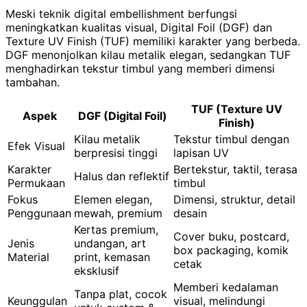
Meski teknik digital embellishment berfungsi
meningkatkan kualitas visual, Digital Foil (DGF) dan
Texture UV Finish (TUF) memiliki karakter yang berbeda.
DGF menonjolkan kilau metalik elegan, sedangkan TUF
menghadirkan tekstur timbul yang memberi dimensi
tambahan.
TUF (Texture UV
Aspek
DGF (Digital Foil)
Finish)
Kilau metalik
Tekstur timbul dengan
Efek Visual
berpresisi tinggi
lapisan UV
Karakter
Bertekstur, taktil, terasa
Halus dan reflektif
Permukaan
timbul
Fokus
Elemen elegan,
Dimensi, struktur, detail
Penggunaan
mewah, premium
desain
Kertas premium,
Cover buku, postcard,
Jenis
undangan, art
box packaging, komik
Material
print, kemasan
cetak
eksklusif
Memberi kedalaman
Tanpa plat, cocok
Keunggulan
visual, melindungi