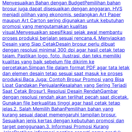
Menyesuaikan Bahan dengan BudgetPemilihan bahan
brosur juga dapat disesuaikan dengan anggaran. HVS
menjadi pilihan yang ekonomis, sedangkan Art Paper
d
maupun Art Carton sering digunakan untuk kebutuhan
t
promosi yang mengutamakan kualitas
t
visual.Menyesuaikan spesifikasi sejak awal membantu
proses produksi berjalan sesuai rencana.4. Menyiapkan
k
Desain yang Siap CetakDesain brosur perlu dibuat
dengan resolusi minimal 300 dpi agar hasil cetak tetap
tajam. Pastikan logo, foto, ilustrasi, dan teks memiliki
kualitas yang baik sebelum file dikirim ke
percetakan.Simpan file dalam format PDF agar tata letak
dan elemen desain tetap sesuai saat masuk ke proses
produksi.Baca Juga: Contoh Brosur Promosi yang Bisa
s
Lipat Gandakan PenjualanKesalahan yang Sering Terjadi
Saat Cetak Brosur1. Resolusi Desain RendahGambar
dengan resolusi rendah akan terlihat pecah saat dicetak.
p
Gunakan file berkualitas tinggi agar hasil cetak tetap
T
jelas.2. Salah Memilih BahanPemilihan bahan yang
p
kurang sesuai dapat memengaruhi tampilan brosur.
Sesuaikan jenis kertas dengan kebutuhan promosi dan
m
target penggunaan.3. Informasi Promosi Kurang