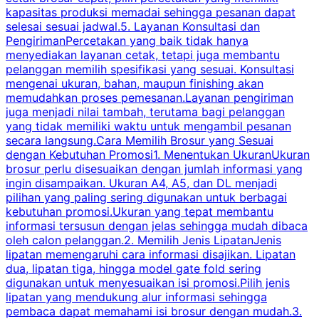
kapasitas produksi memadai sehingga pesanan dapat
selesai sesuai jadwal.5. Layanan Konsultasi dan
t
PengirimanPercetakan yang baik tidak hanya
S
menyediakan layanan cetak, tetapi juga membantu
t
pelanggan memilih spesifikasi yang sesuai. Konsultasi
b
mengenai ukuran, bahan, maupun finishing akan
memudahkan proses pemesanan.Layanan pengiriman
h
juga menjadi nilai tambah, terutama bagi pelanggan
p
yang tidak memiliki waktu untuk mengambil pesanan
m
secara langsung.Cara Memilih Brosur yang Sesuai
dengan Kebutuhan Promosi1. Menentukan UkuranUkuran
w
brosur perlu disesuaikan dengan jumlah informasi yang
ingin disampaikan. Ukuran A4, A5, dan DL menjadi
pilihan yang paling sering digunakan untuk berbagai
f
kebutuhan promosi.Ukuran yang tepat membantu
d
informasi tersusun dengan jelas sehingga mudah dibaca
l
oleh calon pelanggan.2. Memilih Jenis LipatanJenis
t
lipatan memengaruhi cara informasi disajikan. Lipatan
S
dua, lipatan tiga, hingga model gate fold sering
P
digunakan untuk menyesuaikan isi promosi.Pilih jenis
lipatan yang mendukung alur informasi sehingga
s
pembaca dapat memahami isi brosur dengan mudah.3.
i