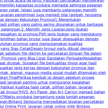
an untuk acara tertentu. Pastikan percetakan memberikan
m
 memiliki kapasitas produksi memadai sehingga pesanan
n
yanan cetak, tetapi juga membantu pelanggan memilih
t
ayanan pengiriman juga menjadi nilai tambah, terutama
suai dengan Kebutuhan Promosi1. Menentukan
d
adi pilihan yang paling sering digunakan untuk berbagai
d
elanggan.2. Memilih Jenis LipatanJenis lipatan
g
esuaikan isi promosi.Pilih jenis lipatan yang mendukung
C
milihan bahan brosur juga dapat disesuaikan dengan
butuhan promosi yang mengutamakan kualitas
a
n yang Siap CetakDesain brosur perlu dibuat dengan
m
baik sebelum file dikirim ke percetakan.Simpan file dalam
r Promosi yang Bisa Lipat Gandakan PenjualanKesalahan
t dicetak. Gunakan file berkualitas tinggi agar hasil
p
esuaikan jenis kertas dengan kebutuhan promosi dan
ontak, alamat, maupun media sosial mudah ditemukan oleh
s
an FinalPeriksa kembali isi desain sebelum proses
c
njadi langkah penting untuk mengurangi kesalahan
P
tikan kualitas hasil cetak, pilihan bahan, layanan
tak brosur?HVS, Art Paper, dan Art Carton menjadi bahan
pat?Waktu produksi bergantung pada jumlah pesanan,
esanan.Bintang Sempurna menyediakan layanan percetakan
 Online Print, layanan cetak online milik Bintang