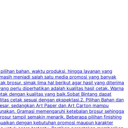
 pilihan bahan, waktu produksi, hingga layanan yang
C
 masih menjadi salah satu media promosi yang banyak
a
brosur, simak lima hal berikut agar hasil yang diterima
p
ng perlu diperhatikan adalah kualitas hasil cetak. Warna
s
tak dengan kualitas yang baik.Sobat Bintang dapat
tas cetak sesuai dengan ekspektasi.2. Pilihan Bahan dan
u
besar, sedangkan Art Paper dan Art Carton mampu
s
igunakan. Gramasi memengaruhi ketebalan brosur sehingga
a
osur tampil semakin menarik. Beberapa pilihan finishing
j
disesuaikan dengan kebutuhan promosi maupun karakter
k