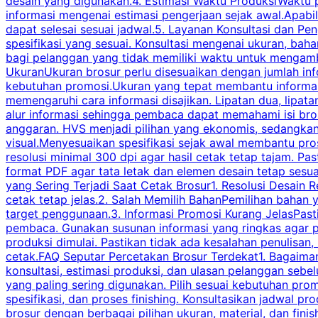
desain yang digunakan.4. Estimasi Waktu ProduksiWaktu p
informasi mengenai estimasi pengerjaan sejak awal.Apabi
dapat selesai sesuai jadwal.5. Layanan Konsultasi dan P
spesifikasi yang sesuai. Konsultasi mengenai ukuran, ba
bagi pelanggan yang tidak memiliki waktu untuk mengam
UkuranUkuran brosur perlu disesuaikan dengan jumlah inf
kebutuhan promosi.Ukuran yang tepat membantu informasi 
memengaruhi cara informasi disajikan. Lipatan dua, lipata
alur informasi sehingga pembaca dapat memahami isi br
anggaran. HVS menjadi pilihan yang ekonomis, sedangka
visual.Menyesuaikan spesifikasi sejak awal membantu pro
resolusi minimal 300 dpi agar hasil cetak tetap tajam. Past
format PDF agar tata letak dan elemen desain tetap sesu
yang Sering Terjadi Saat Cetak Brosur1. Resolusi Desain R
cetak tetap jelas.2. Salah Memilih BahanPemilihan bahan
target penggunaan.3. Informasi Promosi Kurang JelasPast
pembaca. Gunakan susunan informasi yang ringkas agar p
produksi dimulai. Pastikan tidak ada kesalahan penulisan
cetak.FAQ Seputar Percetakan Brosur Terdekat1. Bagaimana
konsultasi, estimasi produksi, dan ulasan pelanggan seb
yang paling sering digunakan. Pilih sesuai kebutuhan pr
spesifikasi, dan proses finishing. Konsultasikan jadwa
brosur dengan berbagai pilihan ukuran, material, dan fini