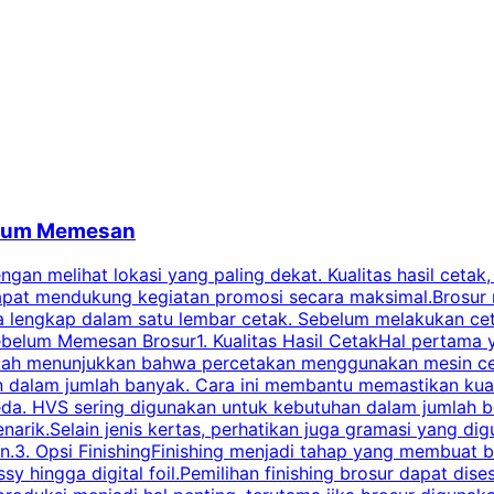
belum Memesan
an melihat lokasi yang paling dekat. Kualitas hasil cetak,
dapat mendukung kegiatan promosi secara maksimal.Brosur
engkap dalam satu lembar cetak. Sebelum melakukan cetak 
belum Memesan Brosur1. Kualitas Hasil CetakHal pertama ya
pecah menunjukkan bahwa percetakan menggunakan mesin ce
 dalam jumlah banyak. Cara ini membantu memastikan kuali
eda. HVS sering digunakan untuk kebutuhan dalam jumlah 
arik.Selain jenis kertas, perhatikan juga gramasi yang d
.3. Opsi FinishingFinishing menjadi tahap yang membuat br
ossy hingga digital foil.Pemilihan finishing brosur dapat 