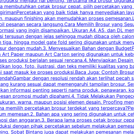
roduksi menjadi hal penting, terutama jika brosur digunak
la membutuhkan cetak brosur cepat, pilih percetakan yang
engirimanPercetakan yang baik tidak hanya menyediakan la
han, maupun finishing akan memudahkan proses pemesanan.L
bil pesanan secara langsung.Cara Memilih Brosur yang Se
ormasi yang ingin disampaikan. Ukuran A4, A5, dan DL menj
tersusun dengan jelas sehingga mudah dibaca oleh calon p
n tiga, hingga model gate fold sering digunakan untuk meny
osur dengan mudah.3. Menyesuaikan Bahan dengan BudgetPe
n Art Paper maupun Art Carton sering digunakan untuk ke
ses produksi berjalan sesuai rencana.4. Menyiapkan Desai
ikan logo, foto, ilustrasi, dan teks memiliki kualitas yang 
ai saat masuk ke proses produksi.Baca Juga: Contoh Brosu
endahGambar dengan resolusi rendah akan terlihat pecah saa
 yang kurang sesuai dapat memengaruhi tampilan brosur. S
ikan informasi penting seperti nama produk, penawaran, k
esan promosi mudah dipahami.4. Tidak Melakukan Pengecek
, ukuran, warna, maupun posisi elemen desain. Proofing me
 memilih percetakan brosur terdekat yang terpercaya?Perha
elum memesan.2. Bahan apa yang sering digunakan untuk ce
omosi dan anggaran.3. Berapa lama proses cetak brosur ce
l produksi dengan pihak percetakan sebelum melakukan pem
shing. Sobat Bintang juga dapat melakukan pemesanan melalui