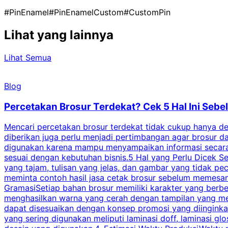
#PinEnamel
#PinEnamelCustom
#CustomPin
Lihat yang lainnya
Lihat Semua
Blog
Percetakan Brosur Terdekat? Cek 5 Hal Ini Se
Mencari percetakan brosur terdekat tidak cukup hanya deng
diberikan juga perlu menjadi pertimbangan agar brosur 
digunakan karena mampu menyampaikan informasi secara l
sesuai dengan kebutuhan bisnis.5 Hal yang Perlu Dicek Se
yang tajam, tulisan yang jelas, dan gambar yang tidak 
meminta contoh hasil jasa cetak brosur sebelum memesan
GramasiSetiap bahan brosur memiliki karakter yang berb
menghasilkan warna yang cerah dengan tampilan yang men
dapat disesuaikan dengan konsep promosi yang diinginkan
yang sering digunakan meliputi laminasi doff, laminasi gl