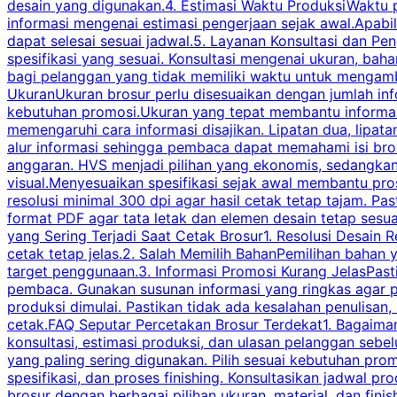
desain yang digunakan.4. Estimasi Waktu ProduksiWaktu p
informasi mengenai estimasi pengerjaan sejak awal.Apabi
dapat selesai sesuai jadwal.5. Layanan Konsultasi dan P
spesifikasi yang sesuai. Konsultasi mengenai ukuran, ba
bagi pelanggan yang tidak memiliki waktu untuk mengam
UkuranUkuran brosur perlu disesuaikan dengan jumlah inf
kebutuhan promosi.Ukuran yang tepat membantu informasi 
memengaruhi cara informasi disajikan. Lipatan dua, lipata
alur informasi sehingga pembaca dapat memahami isi br
anggaran. HVS menjadi pilihan yang ekonomis, sedangka
visual.Menyesuaikan spesifikasi sejak awal membantu pro
resolusi minimal 300 dpi agar hasil cetak tetap tajam. Past
format PDF agar tata letak dan elemen desain tetap sesu
yang Sering Terjadi Saat Cetak Brosur1. Resolusi Desain R
cetak tetap jelas.2. Salah Memilih BahanPemilihan bahan
target penggunaan.3. Informasi Promosi Kurang JelasPast
pembaca. Gunakan susunan informasi yang ringkas agar p
produksi dimulai. Pastikan tidak ada kesalahan penulisan
cetak.FAQ Seputar Percetakan Brosur Terdekat1. Bagaimana
konsultasi, estimasi produksi, dan ulasan pelanggan seb
yang paling sering digunakan. Pilih sesuai kebutuhan pr
spesifikasi, dan proses finishing. Konsultasikan jadwa
brosur dengan berbagai pilihan ukuran, material, dan fini