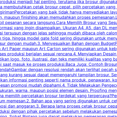
roduksi menjadi hal penting, terutama jika brosur digunak
la membutuhkan cetak brosur cepat, pilih percetakan yang
engirimanPercetakan yang baik tidak hanya menyediakan la
han, maupun finishing akan memudahkan proses pemesanan.L
bil pesanan secara langsung.Cara Memilih Brosur yang Se
ormasi yang ingin disampaikan. Ukuran A4, A5, dan DL menj
tersusun dengan jelas sehingga mudah dibaca oleh calon p
n tiga, hingga model gate fold sering digunakan untuk meny
osur dengan mudah.3. Menyesuaikan Bahan dengan BudgetPe
n Art Paper maupun Art Carton sering digunakan untuk ke
ses produksi berjalan sesuai rencana.4. Menyiapkan Desai
ikan logo, foto, ilustrasi, dan teks memiliki kualitas yang 
ai saat masuk ke proses produksi.Baca Juga: Contoh Brosu
endahGambar dengan resolusi rendah akan terlihat pecah saa
 yang kurang sesuai dapat memengaruhi tampilan brosur. S
ikan informasi penting seperti nama produk, penawaran, k
esan promosi mudah dipahami.4. Tidak Melakukan Pengecek
, ukuran, warna, maupun posisi elemen desain. Proofing me
 memilih percetakan brosur terdekat yang terpercaya?Perha
elum memesan.2. Bahan apa yang sering digunakan untuk ce
omosi dan anggaran.3. Berapa lama proses cetak brosur ce
l produksi dengan pihak percetakan sebelum melakukan pem
shing. Sobat Bintang juga dapat melakukan pemesanan melalui