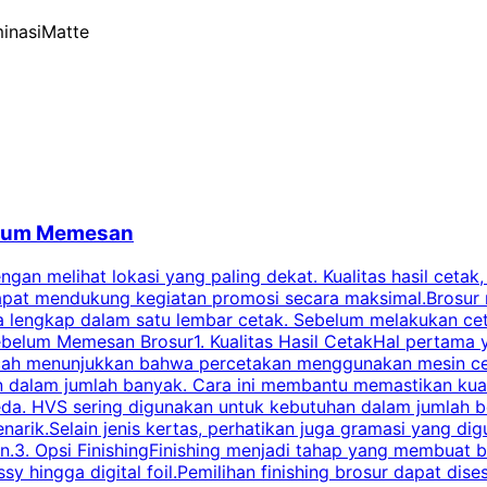
inasiMatte
belum Memesan
an melihat lokasi yang paling dekat. Kualitas hasil cetak,
dapat mendukung kegiatan promosi secara maksimal.Brosur
engkap dalam satu lembar cetak. Sebelum melakukan cetak 
belum Memesan Brosur1. Kualitas Hasil CetakHal pertama ya
pecah menunjukkan bahwa percetakan menggunakan mesin ce
 dalam jumlah banyak. Cara ini membantu memastikan kuali
eda. HVS sering digunakan untuk kebutuhan dalam jumlah 
arik.Selain jenis kertas, perhatikan juga gramasi yang d
.3. Opsi FinishingFinishing menjadi tahap yang membuat br
ossy hingga digital foil.Pemilihan finishing brosur dapat 