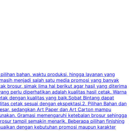
 pilihan bahan, waktu produksi, hingga layanan yang
C
 masih menjadi salah satu media promosi yang banyak
a
brosur, simak lima hal berikut agar hasil yang diterima
p
ng perlu diperhatikan adalah kualitas hasil cetak. Warna
s
tak dengan kualitas yang baik.Sobat Bintang dapat
tas cetak sesuai dengan ekspektasi.2. Pilihan Bahan dan
u
besar, sedangkan Art Paper dan Art Carton mampu
s
igunakan. Gramasi memengaruhi ketebalan brosur sehingga
a
osur tampil semakin menarik. Beberapa pilihan finishing
j
disesuaikan dengan kebutuhan promosi maupun karakter
k