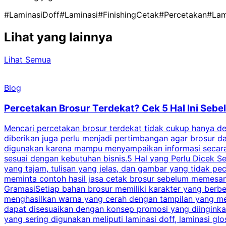
#LaminasiDoff
#Laminasi
#FinishingCetak
#Percetakan
#Lam
Lihat yang lainnya
Lihat Semua
Blog
Percetakan Brosur Terdekat? Cek 5 Hal Ini Se
Mencari percetakan brosur terdekat tidak cukup hanya deng
diberikan juga perlu menjadi pertimbangan agar brosur 
digunakan karena mampu menyampaikan informasi secara l
sesuai dengan kebutuhan bisnis.5 Hal yang Perlu Dicek Se
yang tajam, tulisan yang jelas, dan gambar yang tidak 
meminta contoh hasil jasa cetak brosur sebelum memesan
GramasiSetiap bahan brosur memiliki karakter yang berb
menghasilkan warna yang cerah dengan tampilan yang men
dapat disesuaikan dengan konsep promosi yang diinginkan
yang sering digunakan meliputi laminasi doff, laminasi gl