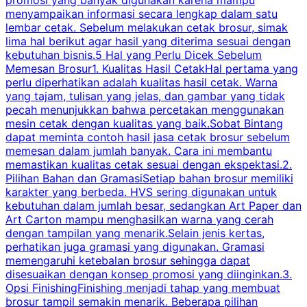
menyampaikan informasi secara lengkap dalam satu
c
lembar cetak. Sebelum melakukan cetak brosur, simak
lima hal berikut agar hasil yang diterima sesuai dengan
s
kebutuhan bisnis.5 Hal yang Perlu Dicek Sebelum
Memesan Brosur1. Kualitas Hasil CetakHal pertama yang
perlu diperhatikan adalah kualitas hasil cetak. Warna
m
yang tajam, tulisan yang jelas, dan gambar yang tidak
U
pecah menunjukkan bahwa percetakan menggunakan
mesin cetak dengan kualitas yang baik.Sobat Bintang
dapat meminta contoh hasil jasa cetak brosur sebelum
memesan dalam jumlah banyak. Cara ini membantu
u
memastikan kualitas cetak sesuai dengan ekspektasi.2.
p
Pilihan Bahan dan GramasiSetiap bahan brosur memiliki
karakter yang berbeda. HVS sering digunakan untuk
i
kebutuhan dalam jumlah besar, sedangkan Art Paper dan
p
Art Carton mampu menghasilkan warna yang cerah
t
dengan tampilan yang menarik.Selain jenis kertas,
perhatikan juga gramasi yang digunakan. Gramasi
t
memengaruhi ketebalan brosur sehingga dapat
disesuaikan dengan konsep promosi yang diinginkan.3.
s
Opsi FinishingFinishing menjadi tahap yang membuat
brosur tampil semakin menarik. Beberapa pilihan
d