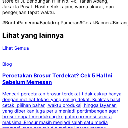
store di Jl. Bendungan Hilir No. 46, Tanah Abang,
Jakarta Pusat. Hasil cetak tajam, warna akurat, dan
pengerjaan tepat waktu.
#BoothPameran
#BackdropPameran
#CetakBanner
#Bintan
Lihat yang lainnya
Lihat Semua
Blog
Percetakan Brosur Terdekat? Cek 5 Hal Ini
Sebelum Memesan
Mencari percetakan brosur terdekat tidak cukup hanya
C
dengan melihat lokasi yang paling dekat. Kualitas hasil
cetak, pilihan bahan, waktu produksi, hingga layanan
S
yang diberikan juga perlu menjadi pertimbangan agar
t
brosur dapat mendukung kegiatan promosi secara
n
maksimal.Brosur masih menjadi salah satu media
k
promosi yang banyak digunakan karena mampu
d