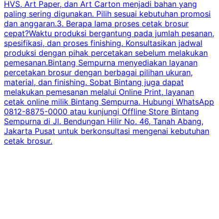
HVS, Art Paper, dan Art Carton menjadi bahan yang
paling sering digunakan. Pilih sesuai kebutuhan promosi
dan anggaran.3. Berapa lama proses cetak brosur
cepat?Waktu produksi bergantung pada jumlah pesanan,
spesifikasi, dan proses finishing. Konsultasikan jadwal
produksi dengan pihak percetakan sebelum melakukan
pemesanan.Bintang Sempurna menyediakan layanan
percetakan brosur dengan berbagai pilihan ukuran,
material, dan finishing. Sobat Bintang juga dapat
melakukan pemesanan melalui Online Print, layanan
cetak online milik Bintang Sempurna. Hubungi WhatsApp
0812-8875-0000 atau kunjungi Offline Store Bintang
Sempurna di Jl. Bendungan Hilir No. 46, Tanah Abang,
Jakarta Pusat untuk berkonsultasi mengenai kebutuhan
cetak brosur.