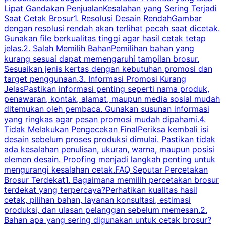
Lipat Gandakan PenjualanKesalahan yang Sering Terjadi
Saat Cetak Brosur1. Resolusi Desain RendahGambar
dengan resolusi rendah akan terlihat pecah saat dicetak.
p
Gunakan file berkualitas tinggi agar hasil cetak tetap
T
jelas.2. Salah Memilih BahanPemilihan bahan yang
p
kurang sesuai dapat memengaruhi tampilan brosur.
Sesuaikan jenis kertas dengan kebutuhan promosi dan
m
target penggunaan.3. Informasi Promosi Kurang
JelasPastikan informasi penting seperti nama produk,
p
penawaran, kontak, alamat, maupun media sosial mudah
s
ditemukan oleh pembaca. Gunakan susunan informasi
yang ringkas agar pesan promosi mudah dipahami.4.
O
Tidak Melakukan Pengecekan FinalPeriksa kembali isi
desain sebelum proses produksi dimulai. Pastikan tidak
k
ada kesalahan penulisan, ukuran, warna, maupun posisi
H
elemen desain. Proofing menjadi langkah penting untuk
mengurangi kesalahan cetak.FAQ Seputar Percetakan
s
Brosur Terdekat1. Bagaimana memilih percetakan brosur
terdekat yang terpercaya?Perhatikan kualitas hasil
cetak, pilihan bahan, layanan konsultasi, estimasi
produksi, dan ulasan pelanggan sebelum memesan.2.
Bahan apa yang sering digunakan untuk cetak brosur?