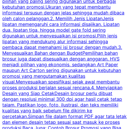
pilihan yang paling sering digunakan untuk berbagai
f
kebutuhan promosi.Ukuran yang tepat membantu
d
informasi tersusun dengan jelas sehingga mudah dibaca
l
oleh calon pelanggan.2. Memilih Jenis LipatanJenis
t
lipatan memengaruhi cara informasi disajikan. Lipatan
S
dua, lipatan tiga, hingga model gate fold sering
P
digunakan untuk menyesuaikan isi promosi.Pilih jenis
lipatan yang mendukung alur informasi sehingga
s
pembaca dapat memahami isi brosur dengan mudah.3.
i
Menyesuaikan Bahan dengan BudgetPemilihan bahan
brosur juga dapat disesuaikan dengan anggaran. HVS
menjadi pilihan yang ekonomis, sedangkan Art Paper
d
maupun Art Carton sering digunakan untuk kebutuhan
t
promosi yang mengutamakan kualitas
t
visual.Menyesuaikan spesifikasi sejak awal membantu
proses produksi berjalan sesuai rencana.4. Menyiapkan
k
Desain yang Siap CetakDesain brosur perlu dibuat
dengan resolusi minimal 300 dpi agar hasil cetak tetap
tajam. Pastikan logo, foto, ilustrasi, dan teks memiliki
kualitas yang baik sebelum file dikirim ke
percetakan.Simpan file dalam format PDF agar tata letak
dan elemen desain tetap sesuai saat masuk ke proses
produksi.Baca Juga: Contoh Brosur Promosi yang Bisa
s