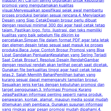
maupun Art Carton sering digunakan untuk kebutuhan
t
promosi yang mengutamakan kualitas
t
visual.Menyesuaikan spesifikasi sejak awal membantu
proses produksi berjalan sesuai rencana.4. Menyiapkan
k
Desain yang Siap CetakDesain brosur perlu dibuat
dengan resolusi minimal 300 dpi agar hasil cetak tetap
tajam. Pastikan logo, foto, ilustrasi, dan teks memiliki
kualitas yang baik sebelum file dikirim ke
percetakan.Simpan file dalam format PDF agar tata letak
dan elemen desain tetap sesuai saat masuk ke proses
produksi.Baca Juga: Contoh Brosur Promosi yang Bisa
s
Lipat Gandakan PenjualanKesalahan yang Sering Terjadi
Saat Cetak Brosur1. Resolusi Desain RendahGambar
dengan resolusi rendah akan terlihat pecah saat dicetak.
p
Gunakan file berkualitas tinggi agar hasil cetak tetap
T
jelas.2. Salah Memilih BahanPemilihan bahan yang
p
kurang sesuai dapat memengaruhi tampilan brosur.
Sesuaikan jenis kertas dengan kebutuhan promosi dan
m
target penggunaan.3. Informasi Promosi Kurang
JelasPastikan informasi penting seperti nama produk,
p
penawaran, kontak, alamat, maupun media sosial mudah
s
ditemukan oleh pembaca. Gunakan susunan informasi
yang ringkas agar pesan promosi mudah dipahami.4.
O