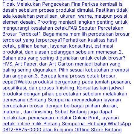
Tidak Melakukan Pengecekan FinalPeriksa kembali isi
desain sebelum proses produksi dimulai. Pastikan tidak
k
ada kesalahan penulisan, ukuran, warna, maupun posisi
H
elemen desain. Proofing menjadi langkah penting untuk
mengurangi kesalahan cetak.FAQ Seputar Percetakan
s
Brosur Terdekat1. Bagaimana memilih percetakan brosur
terdekat yang terpercaya?Perhatikan kualitas hasil
cetak, pilihan bahan, layanan konsultasi, estimasi
produksi, dan ulasan pelanggan sebelum memesan.2.
Bahan apa yang sering digunakan untuk cetak brosur?
HVS, Art Paper, dan Art Carton menjadi bahan yang
paling sering digunakan. Pilih sesuai kebutuhan promosi
dan anggaran.3. Berapa lama proses cetak brosur
cepat?Waktu produksi bergantung pada jumlah pesanan,
spesifikasi, dan proses finishing. Konsultasikan jadwal
produksi dengan pihak percetakan sebelum melakukan
pemesanan.Bintang Sempurna menyediakan layanan
percetakan brosur dengan berbagai pilihan ukuran,
material, dan finishing. Sobat Bintang juga dapat
melakukan pemesanan melalui Online Print, layanan
cetak online milik Bintang Sempurna. Hubungi WhatsApp
0812-8875-0000 atau kunjungi Offline Store Bintang