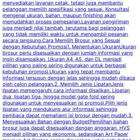
menyediakan layanan cetak, tetapi juga membantu
t
pelanggan memilih spesifikasi yang sesuai. Konsultasi
b
mengenai ukuran, bahan, maupun finishing akan
memudahkan proses pemesanan.Layanan pengiriman
h
juga menjadi nilai tambah, terutama bagi pelanggan
p
yang tidak memiliki waktu untuk mengambil pesanan
m
secara langsung.Cara Memilih Brosur yang Sesuai
dengan Kebutuhan Promosi1. Menentukan UkuranUkuran
w
brosur perlu disesuaikan dengan jumlah informasi yang
ingin disampaikan. Ukuran A4, A5, dan DL menjadi
pilihan yang paling sering digunakan untuk berbagai
f
kebutuhan promosi.Ukuran yang tepat membantu
d
informasi tersusun dengan jelas sehingga mudah dibaca
l
oleh calon pelanggan.2. Memilih Jenis LipatanJenis
t
lipatan memengaruhi cara informasi disajikan. Lipatan
S
dua, lipatan tiga, hingga model gate fold sering
P
digunakan untuk menyesuaikan isi promosi.Pilih jenis
lipatan yang mendukung alur informasi sehingga
s
pembaca dapat memahami isi brosur dengan mudah.3.
i
Menyesuaikan Bahan dengan BudgetPemilihan bahan
brosur juga dapat disesuaikan dengan anggaran. HVS
menjadi pilihan yang ekonomis, sedangkan Art Paper
d