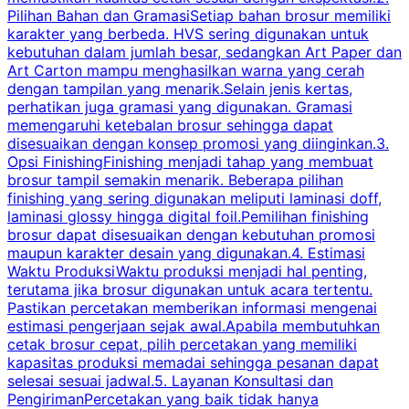
Pilihan Bahan dan GramasiSetiap bahan brosur memiliki
karakter yang berbeda. HVS sering digunakan untuk
i
kebutuhan dalam jumlah besar, sedangkan Art Paper dan
p
Art Carton mampu menghasilkan warna yang cerah
t
dengan tampilan yang menarik.Selain jenis kertas,
perhatikan juga gramasi yang digunakan. Gramasi
t
memengaruhi ketebalan brosur sehingga dapat
disesuaikan dengan konsep promosi yang diinginkan.3.
s
Opsi FinishingFinishing menjadi tahap yang membuat
brosur tampil semakin menarik. Beberapa pilihan
d
finishing yang sering digunakan meliputi laminasi doff,
g
laminasi glossy hingga digital foil.Pemilihan finishing
d
brosur dapat disesuaikan dengan kebutuhan promosi
p
maupun karakter desain yang digunakan.4. Estimasi
Waktu ProduksiWaktu produksi menjadi hal penting,
terutama jika brosur digunakan untuk acara tertentu.
s
Pastikan percetakan memberikan informasi mengenai
s
estimasi pengerjaan sejak awal.Apabila membutuhkan
m
cetak brosur cepat, pilih percetakan yang memiliki
d
kapasitas produksi memadai sehingga pesanan dapat
selesai sesuai jadwal.5. Layanan Konsultasi dan
t
PengirimanPercetakan yang baik tidak hanya
S