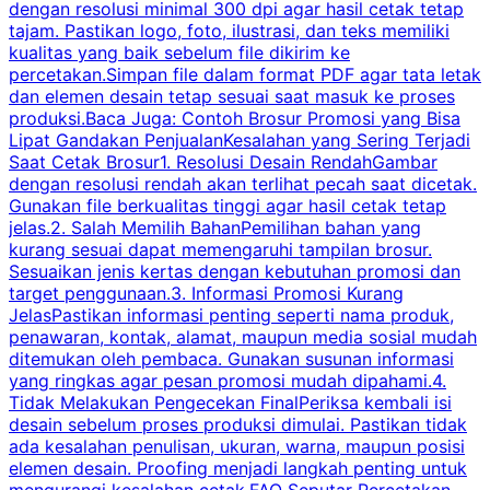
dengan resolusi minimal 300 dpi agar hasil cetak tetap
tajam. Pastikan logo, foto, ilustrasi, dan teks memiliki
kualitas yang baik sebelum file dikirim ke
percetakan.Simpan file dalam format PDF agar tata letak
dan elemen desain tetap sesuai saat masuk ke proses
produksi.Baca Juga: Contoh Brosur Promosi yang Bisa
s
Lipat Gandakan PenjualanKesalahan yang Sering Terjadi
Saat Cetak Brosur1. Resolusi Desain RendahGambar
dengan resolusi rendah akan terlihat pecah saat dicetak.
p
Gunakan file berkualitas tinggi agar hasil cetak tetap
T
jelas.2. Salah Memilih BahanPemilihan bahan yang
p
kurang sesuai dapat memengaruhi tampilan brosur.
Sesuaikan jenis kertas dengan kebutuhan promosi dan
m
target penggunaan.3. Informasi Promosi Kurang
JelasPastikan informasi penting seperti nama produk,
p
penawaran, kontak, alamat, maupun media sosial mudah
s
ditemukan oleh pembaca. Gunakan susunan informasi
yang ringkas agar pesan promosi mudah dipahami.4.
O
Tidak Melakukan Pengecekan FinalPeriksa kembali isi
desain sebelum proses produksi dimulai. Pastikan tidak
k
ada kesalahan penulisan, ukuran, warna, maupun posisi
H
elemen desain. Proofing menjadi langkah penting untuk