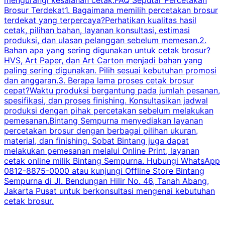
mengurangi kesalahan cetak.FAQ Seputar Percetakan
s
Brosur Terdekat1. Bagaimana memilih percetakan brosur
terdekat yang terpercaya?Perhatikan kualitas hasil
cetak, pilihan bahan, layanan konsultasi, estimasi
produksi, dan ulasan pelanggan sebelum memesan.2.
Bahan apa yang sering digunakan untuk cetak brosur?
HVS, Art Paper, dan Art Carton menjadi bahan yang
paling sering digunakan. Pilih sesuai kebutuhan promosi
dan anggaran.3. Berapa lama proses cetak brosur
cepat?Waktu produksi bergantung pada jumlah pesanan,
spesifikasi, dan proses finishing. Konsultasikan jadwal
produksi dengan pihak percetakan sebelum melakukan
pemesanan.Bintang Sempurna menyediakan layanan
percetakan brosur dengan berbagai pilihan ukuran,
material, dan finishing. Sobat Bintang juga dapat
melakukan pemesanan melalui Online Print, layanan
cetak online milik Bintang Sempurna. Hubungi WhatsApp
0812-8875-0000 atau kunjungi Offline Store Bintang
Sempurna di Jl. Bendungan Hilir No. 46, Tanah Abang,
Jakarta Pusat untuk berkonsultasi mengenai kebutuhan
cetak brosur.