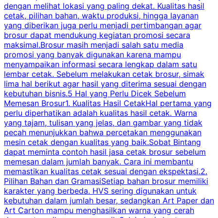
dengan melihat lokasi yang paling dekat. Kualitas hasil
cetak, pilihan bahan, waktu produksi, hingga layanan
S
yang diberikan juga perlu menjadi pertimbangan agar
t
brosur dapat mendukung kegiatan promosi secara
n
maksimal.Brosur masih menjadi salah satu media
k
promosi yang banyak digunakan karena mampu
d
menyampaikan informasi secara lengkap dalam satu
c
lembar cetak. Sebelum melakukan cetak brosur, simak
lima hal berikut agar hasil yang diterima sesuai dengan
s
kebutuhan bisnis.5 Hal yang Perlu Dicek Sebelum
Memesan Brosur1. Kualitas Hasil CetakHal pertama yang
perlu diperhatikan adalah kualitas hasil cetak. Warna
m
yang tajam, tulisan yang jelas, dan gambar yang tidak
U
pecah menunjukkan bahwa percetakan menggunakan
mesin cetak dengan kualitas yang baik.Sobat Bintang
dapat meminta contoh hasil jasa cetak brosur sebelum
memesan dalam jumlah banyak. Cara ini membantu
u
memastikan kualitas cetak sesuai dengan ekspektasi.2.
p
Pilihan Bahan dan GramasiSetiap bahan brosur memiliki
karakter yang berbeda. HVS sering digunakan untuk
i
kebutuhan dalam jumlah besar, sedangkan Art Paper dan
p
Art Carton mampu menghasilkan warna yang cerah
t