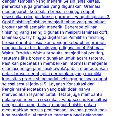
dengan tampilan yang menarik.Selain jenis kertas,
perhatikan juga gramasi yang digunakan. Gramasi
t
memengaruhi ketebalan brosur sehingga dapat
disesuaikan dengan konsep promosi yang diinginkan.3.
s
Opsi FinishingFinishing menjadi tahap yang membuat
brosur tampil semakin menarik. Beberapa pilihan
d
finishing yang sering digunakan meliputi laminasi doff,
g
laminasi glossy hingga digital foil.Pemilihan finishing
d
brosur dapat disesuaikan dengan kebutuhan promosi
p
maupun karakter desain yang digunakan.4. Estimasi
Waktu ProduksiWaktu produksi menjadi hal penting,
terutama jika brosur digunakan untuk acara tertentu.
s
Pastikan percetakan memberikan informasi mengenai
s
estimasi pengerjaan sejak awal.Apabila membutuhkan
m
cetak brosur cepat, pilih percetakan yang memiliki
d
kapasitas produksi memadai sehingga pesanan dapat
selesai sesuai jadwal.5. Layanan Konsultasi dan
t
PengirimanPercetakan yang baik tidak hanya
S
menyediakan layanan cetak, tetapi juga membantu
t
pelanggan memilih spesifikasi yang sesuai. Konsultasi
b
mengenai ukuran, bahan, maupun finishing akan
memudahkan proses pemesanan.Layanan pengiriman
h
juga menjadi nilai tambah, terutama bagi pelanggan
p