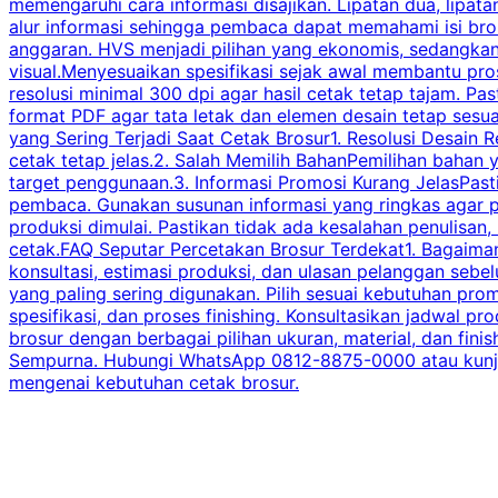
memengaruhi cara informasi disajikan. Lipatan dua, lipata
alur informasi sehingga pembaca dapat memahami isi br
anggaran. HVS menjadi pilihan yang ekonomis, sedangka
visual.Menyesuaikan spesifikasi sejak awal membantu pro
resolusi minimal 300 dpi agar hasil cetak tetap tajam. Past
format PDF agar tata letak dan elemen desain tetap sesu
yang Sering Terjadi Saat Cetak Brosur1. Resolusi Desain R
cetak tetap jelas.2. Salah Memilih BahanPemilihan bahan
target penggunaan.3. Informasi Promosi Kurang JelasPast
pembaca. Gunakan susunan informasi yang ringkas agar p
produksi dimulai. Pastikan tidak ada kesalahan penulisan
cetak.FAQ Seputar Percetakan Brosur Terdekat1. Bagaimana
konsultasi, estimasi produksi, dan ulasan pelanggan seb
yang paling sering digunakan. Pilih sesuai kebutuhan pr
spesifikasi, dan proses finishing. Konsultasikan jadwa
brosur dengan berbagai pilihan ukuran, material, dan fini
Sempurna. Hubungi WhatsApp 0812-8875-0000 atau kunjungi
mengenai kebutuhan cetak brosur.