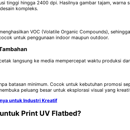
inggi hingga 2400 dpi. Hasilnya gambar tajam, warna solid
uk desain kompleks.
n
enghasilkan VOC (Volatile Organic Compounds), sehingga ram
t cocok untuk penggunaan indoor maupun outdoor.
n Tambahan
s cetak langsung ke media mempercepat waktu produksi da
pa batasan minimum. Cocok untuk kebutuhan promosi seper
i membuka peluang besar untuk eksplorasi visual yang kreatif
ya untuk Industri Kreatif
ntuk Print UV Flatbed?