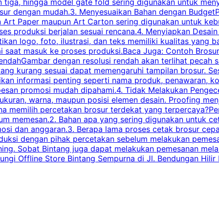
n tiga, hingga model gate fold sering digunakan untuk meny
osur dengan mudah.3. Menyesuaikan Bahan dengan BudgetPe
n Art Paper maupun Art Carton sering digunakan untuk ke
ses produksi berjalan sesuai rencana.4. Menyiapkan Desai
ikan logo, foto, ilustrasi, dan teks memiliki kualitas yang 
ai saat masuk ke proses produksi.Baca Juga: Contoh Brosu
endahGambar dengan resolusi rendah akan terlihat pecah saa
 yang kurang sesuai dapat memengaruhi tampilan brosur. S
ikan informasi penting seperti nama produk, penawaran, k
esan promosi mudah dipahami.4. Tidak Melakukan Pengecek
, ukuran, warna, maupun posisi elemen desain. Proofing me
 memilih percetakan brosur terdekat yang terpercaya?Perha
elum memesan.2. Bahan apa yang sering digunakan untuk ce
omosi dan anggaran.3. Berapa lama proses cetak brosur ce
l produksi dengan pihak percetakan sebelum melakukan pem
shing. Sobat Bintang juga dapat melakukan pemesanan melalui
 Offline Store Bintang Sempurna di Jl. Bendungan Hilir N