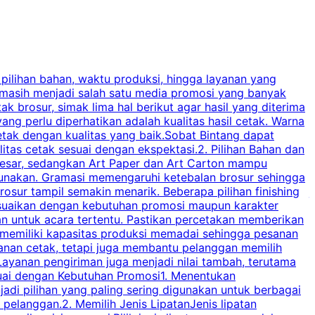
 pilihan bahan, waktu produksi, hingga layanan yang
C
 masih menjadi salah satu media promosi yang banyak
a
brosur, simak lima hal berikut agar hasil yang diterima
p
ng perlu diperhatikan adalah kualitas hasil cetak. Warna
s
tak dengan kualitas yang baik.Sobat Bintang dapat
tas cetak sesuai dengan ekspektasi.2. Pilihan Bahan dan
u
besar, sedangkan Art Paper dan Art Carton mampu
s
igunakan. Gramasi memengaruhi ketebalan brosur sehingga
a
osur tampil semakin menarik. Beberapa pilihan finishing
j
disesuaikan dengan kebutuhan promosi maupun karakter
k
an untuk acara tertentu. Pastikan percetakan memberikan
m
 memiliki kapasitas produksi memadai sehingga pesanan
n
yanan cetak, tetapi juga membantu pelanggan memilih
t
ayanan pengiriman juga menjadi nilai tambah, terutama
suai dengan Kebutuhan Promosi1. Menentukan
d
adi pilihan yang paling sering digunakan untuk berbagai
d
elanggan.2. Memilih Jenis LipatanJenis lipatan
g