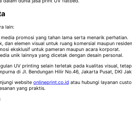
 dalam dunia jasa print UV flatbed.
ta
a lain:
n media promosi yang tahan lama serta menarik perhatian.
lik, dan elemen visual untuk ruang komersial maupun residens
omosi eksklusif untuk pameran maupun acara korporat.
edia unik lainnya yang dicetak dengan desain personal.
ggulan UV printing selain terletak pada kualitas visual, te
purna di Jl. Bendungan Hilir No.46, Jakarta Pusat, DKI Jak
unjungi website
onlineprint.co.id
atau hubungi layanan custo
esanan yang praktis.
g