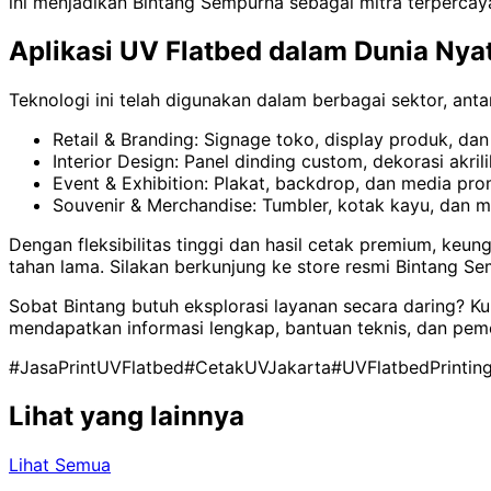
ini menjadikan Bintang Sempurna sebagai mitra terpercaya
Aplikasi UV Flatbed dalam Dunia Nya
Teknologi ini telah digunakan dalam berbagai sektor, antar
Retail & Branding: Signage toko, display produk, da
Interior Design: Panel dinding custom, dekorasi akri
Event & Exhibition: Plakat, backdrop, dan media pr
Souvenir & Merchandise: Tumbler, kotak kayu, dan m
Dengan fleksibilitas tinggi dan hasil cetak premium, keun
tahan lama. Silakan berkunjung ke store resmi Bintang Sem
Sobat Bintang butuh eksplorasi layanan secara daring? K
mendapatkan informasi lengkap, bantuan teknis, dan pem
#JasaPrintUVFlatbed
#CetakUVJakarta
#UVFlatbedPrintin
Lihat yang lainnya
Lihat Semua