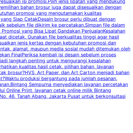
esuaikan isi promosi.Pilih jenis lipatan yang mendukung
C
milihan bahan brosur juga dapat disesuaikan dengan
butuhan promosi yang mengutamakan kualitas
a
n yang Siap CetakDesain brosur perlu dibuat dengan
m
baik sebelum file dikirim ke percetakan.Simpan file dalam
r Promosi yang Bisa Lipat Gandakan PenjualanKesalahan
t dicetak. Gunakan file berkualitas tinggi agar hasil
p
esuaikan jenis kertas dengan kebutuhan promosi dan
ontak, alamat, maupun media sosial mudah ditemukan oleh
s
an FinalPeriksa kembali isi desain sebelum proses
c
njadi langkah penting untuk mengurangi kesalahan
P
tikan kualitas hasil cetak, pilihan bahan, layanan
tak brosur?HVS, Art Paper, dan Art Carton menjadi bahan
pat?Waktu produksi bergantung pada jumlah pesanan,
esanan.Bintang Sempurna menyediakan layanan percetakan
 Online Print, layanan cetak online milik Bintang
o. 46, Tanah Abang, Jakarta Pusat untuk berkonsultasi