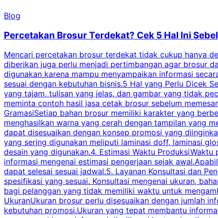
Blog
Percetakan Brosur Terdekat? Cek 5 Hal Ini Se
Mencari percetakan brosur terdekat tidak cukup hanya deng
diberikan juga perlu menjadi pertimbangan agar brosur 
digunakan karena mampu menyampaikan informasi secara l
sesuai dengan kebutuhan bisnis.5 Hal yang Perlu Dicek Se
yang tajam, tulisan yang jelas, dan gambar yang tidak 
meminta contoh hasil jasa cetak brosur sebelum memesan
GramasiSetiap bahan brosur memiliki karakter yang berb
menghasilkan warna yang cerah dengan tampilan yang men
dapat disesuaikan dengan konsep promosi yang diinginkan
yang sering digunakan meliputi laminasi doff, laminasi gl
desain yang digunakan.4. Estimasi Waktu ProduksiWaktu p
informasi mengenai estimasi pengerjaan sejak awal.Apabi
dapat selesai sesuai jadwal.5. Layanan Konsultasi dan P
spesifikasi yang sesuai. Konsultasi mengenai ukuran, ba
bagi pelanggan yang tidak memiliki waktu untuk mengam
UkuranUkuran brosur perlu disesuaikan dengan jumlah inf
kebutuhan promosi.Ukuran yang tepat membantu informasi 