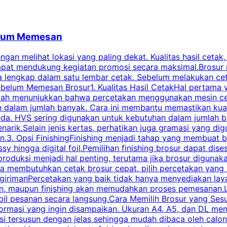
belum Memesan
an melihat lokasi yang paling dekat. Kualitas hasil cetak,
dapat mendukung kegiatan promosi secara maksimal.Brosur
engkap dalam satu lembar cetak. Sebelum melakukan cetak 
belum Memesan Brosur1. Kualitas Hasil CetakHal pertama ya
pecah menunjukkan bahwa percetakan menggunakan mesin ce
 dalam jumlah banyak. Cara ini membantu memastikan kuali
eda. HVS sering digunakan untuk kebutuhan dalam jumlah 
arik.Selain jenis kertas, perhatikan juga gramasi yang d
.3. Opsi FinishingFinishing menjadi tahap yang membuat br
ossy hingga digital foil.Pemilihan finishing brosur dapat 
roduksi menjadi hal penting, terutama jika brosur digunak
la membutuhkan cetak brosur cepat, pilih percetakan yang
engirimanPercetakan yang baik tidak hanya menyediakan la
han, maupun finishing akan memudahkan proses pemesanan.L
bil pesanan secara langsung.Cara Memilih Brosur yang Se
ormasi yang ingin disampaikan. Ukuran A4, A5, dan DL menj
tersusun dengan jelas sehingga mudah dibaca oleh calon p