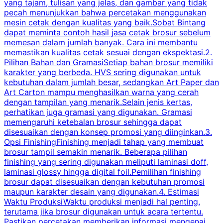
yang tajam, tulisan yang jelas, dan gambar yang tidak
U
pecah menunjukkan bahwa percetakan menggunakan
mesin cetak dengan kualitas yang baik.Sobat Bintang
dapat meminta contoh hasil jasa cetak brosur sebelum
memesan dalam jumlah banyak. Cara ini membantu
u
memastikan kualitas cetak sesuai dengan ekspektasi.2.
p
Pilihan Bahan dan GramasiSetiap bahan brosur memiliki
karakter yang berbeda. HVS sering digunakan untuk
i
kebutuhan dalam jumlah besar, sedangkan Art Paper dan
p
Art Carton mampu menghasilkan warna yang cerah
t
dengan tampilan yang menarik.Selain jenis kertas,
perhatikan juga gramasi yang digunakan. Gramasi
t
memengaruhi ketebalan brosur sehingga dapat
disesuaikan dengan konsep promosi yang diinginkan.3.
s
Opsi FinishingFinishing menjadi tahap yang membuat
brosur tampil semakin menarik. Beberapa pilihan
d
finishing yang sering digunakan meliputi laminasi doff,
g
laminasi glossy hingga digital foil.Pemilihan finishing
d
brosur dapat disesuaikan dengan kebutuhan promosi
p
maupun karakter desain yang digunakan.4. Estimasi
Waktu ProduksiWaktu produksi menjadi hal penting,
terutama jika brosur digunakan untuk acara tertentu.
s
Pastikan percetakan memberikan informasi mengenai
s