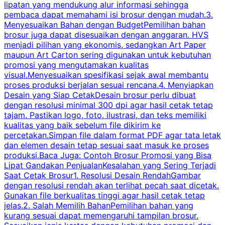
lipatan yang mendukung alur informasi sehingga
s
pembaca dapat memahami isi brosur dengan mudah.3.
i
Menyesuaikan Bahan dengan BudgetPemilihan bahan
brosur juga dapat disesuaikan dengan anggaran. HVS
menjadi pilihan yang ekonomis, sedangkan Art Paper
d
maupun Art Carton sering digunakan untuk kebutuhan
t
promosi yang mengutamakan kualitas
t
visual.Menyesuaikan spesifikasi sejak awal membantu
proses produksi berjalan sesuai rencana.4. Menyiapkan
k
Desain yang Siap CetakDesain brosur perlu dibuat
dengan resolusi minimal 300 dpi agar hasil cetak tetap
tajam. Pastikan logo, foto, ilustrasi, dan teks memiliki
kualitas yang baik sebelum file dikirim ke
percetakan.Simpan file dalam format PDF agar tata letak
dan elemen desain tetap sesuai saat masuk ke proses
produksi.Baca Juga: Contoh Brosur Promosi yang Bisa
s
Lipat Gandakan PenjualanKesalahan yang Sering Terjadi
Saat Cetak Brosur1. Resolusi Desain RendahGambar
dengan resolusi rendah akan terlihat pecah saat dicetak.
p
Gunakan file berkualitas tinggi agar hasil cetak tetap
T
jelas.2. Salah Memilih BahanPemilihan bahan yang
p
kurang sesuai dapat memengaruhi tampilan brosur.