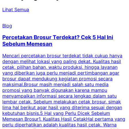
Lihat Semua
Blog
Percetakan Brosur Terdekat? Cek 5 Hal Ini
Sebelum Memesan
Mencari percetakan brosur terdekat tidak cukup hanya
C
dengan melihat lokasi yang paling dekat. Kualitas hasil
cetak, pilihan bahan, waktu produksi, hingga layanan
S
yang diberikan juga perlu menjadi pertimbangan agar
t
brosur dapat mendukung kegiatan promosi secara
n
maksimal.Brosur masih menjadi salah satu media
k
promosi yang banyak digunakan karena mampu
d
menyampaikan informasi secara lengkap dalam satu
c
lembar cetak. Sebelum melakukan cetak brosur, simak
lima hal berikut agar hasil yang diterima sesuai dengan
s
kebutuhan bisnis.5 Hal yang Perlu Dicek Sebelum
Memesan Brosur1. Kualitas Hasil CetakHal pertama yang
perlu diperhatikan adalah kualitas hasil cetak. Warna
m