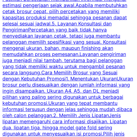
estimasi pengerjaan sejak awal.Apabila membutuhkan
m
cetak brosur cepat, pilih percetakan yang memiliki
d
kapasitas produksi memadai sehingga pesanan dapat
selesai sesuai jadwal.5. Layanan Konsultasi dan
t
PengirimanPercetakan yang baik tidak hanya
S
menyediakan layanan cetak, tetapi juga membantu
t
pelanggan memilih spesifikasi yang sesuai. Konsultasi
b
mengenai ukuran, bahan, maupun finishing akan
memudahkan proses pemesanan.Layanan pengiriman
h
juga menjadi nilai tambah, terutama bagi pelanggan
p
yang tidak memiliki waktu untuk mengambil pesanan
m
secara langsung.Cara Memilih Brosur yang Sesuai
dengan Kebutuhan Promosi1. Menentukan UkuranUkuran
w
brosur perlu disesuaikan dengan jumlah informasi yang
ingin disampaikan. Ukuran A4, A5, dan DL menjadi
pilihan yang paling sering digunakan untuk berbagai
f
kebutuhan promosi.Ukuran yang tepat membantu
d
informasi tersusun dengan jelas sehingga mudah dibaca
l
oleh calon pelanggan.2. Memilih Jenis LipatanJenis
t
lipatan memengaruhi cara informasi disajikan. Lipatan
S
dua, lipatan tiga, hingga model gate fold sering
P
digunakan untuk menyesuaikan isi promosi.Pilih jenis