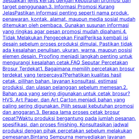
Sesuaikan jenis kertas dengan kebutuhan promosi dan
m
target penggunaan.3. Informasi Promosi Kurang
JelasPastikan informasi penting seperti nama produk,
p
penawaran, kontak, alamat, maupun media sosial mudah
s
ditemukan oleh pembaca. Gunakan susunan informasi
yang ringkas agar pesan promosi mudah dipahami.4.
O
Tidak Melakukan Pengecekan FinalPeriksa kembali isi
desain sebelum proses produksi dimulai. Pastikan tidak
k
ada kesalahan penulisan, ukuran, warna, maupun posisi
H
elemen desain. Proofing menjadi langkah penting untuk
mengurangi kesalahan cetak.FAQ Seputar Percetakan
s
Brosur Terdekat1. Bagaimana memilih percetakan brosur
terdekat yang terpercaya?Perhatikan kualitas hasil
cetak, pilihan bahan, layanan konsultasi, estimasi
produksi, dan ulasan pelanggan sebelum memesan.2.
Bahan apa yang sering digunakan untuk cetak brosur?
HVS, Art Paper, dan Art Carton menjadi bahan yang
paling sering digunakan. Pilih sesuai kebutuhan promosi
dan anggaran.3. Berapa lama proses cetak brosur
cepat?Waktu produksi bergantung pada jumlah pesanan,
spesifikasi, dan proses finishing. Konsultasikan jadwal
produksi dengan pihak percetakan sebelum melakukan
pemesanan.Bintang Sempurna menyediakan layanan