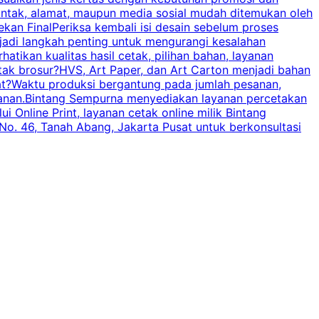
ontak, alamat, maupun media sosial mudah ditemukan oleh
s
an FinalPeriksa kembali isi desain sebelum proses
c
njadi langkah penting untuk mengurangi kesalahan
P
tikan kualitas hasil cetak, pilihan bahan, layanan
tak brosur?HVS, Art Paper, dan Art Carton menjadi bahan
pat?Waktu produksi bergantung pada jumlah pesanan,
esanan.Bintang Sempurna menyediakan layanan percetakan
 Online Print, layanan cetak online milik Bintang
o. 46, Tanah Abang, Jakarta Pusat untuk berkonsultasi