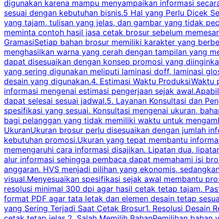
digunakan karena mampu menyampaikan informasi secara l
sesuai dengan kebutuhan bisnis.5 Hal yang Perlu Dicek Se
yang tajam, tulisan yang jelas, dan gambar yang tidak 
meminta contoh hasil jasa cetak brosur sebelum memesan
GramasiSetiap bahan brosur memiliki karakter yang berb
menghasilkan warna yang cerah dengan tampilan yang men
dapat disesuaikan dengan konsep promosi yang diinginkan
yang sering digunakan meliputi laminasi doff, laminasi gl
desain yang digunakan.4. Estimasi Waktu ProduksiWaktu p
informasi mengenai estimasi pengerjaan sejak awal.Apabi
dapat selesai sesuai jadwal.5. Layanan Konsultasi dan P
spesifikasi yang sesuai. Konsultasi mengenai ukuran, ba
bagi pelanggan yang tidak memiliki waktu untuk mengam
UkuranUkuran brosur perlu disesuaikan dengan jumlah inf
kebutuhan promosi.Ukuran yang tepat membantu informasi 
memengaruhi cara informasi disajikan. Lipatan dua, lipata
alur informasi sehingga pembaca dapat memahami isi br
anggaran. HVS menjadi pilihan yang ekonomis, sedangka
visual.Menyesuaikan spesifikasi sejak awal membantu pro
resolusi minimal 300 dpi agar hasil cetak tetap tajam. Past
format PDF agar tata letak dan elemen desain tetap sesu
yang Sering Terjadi Saat Cetak Brosur1. Resolusi Desain R
cetak tetap jelas.2. Salah Memilih BahanPemilihan bahan