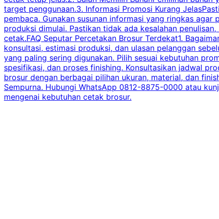
target penggunaan.3. Informasi Promosi Kurang JelasPast
pembaca. Gunakan susunan informasi yang ringkas agar p
produksi dimulai. Pastikan tidak ada kesalahan penulisan
cetak.FAQ Seputar Percetakan Brosur Terdekat1. Bagaimana
konsultasi, estimasi produksi, dan ulasan pelanggan seb
yang paling sering digunakan. Pilih sesuai kebutuhan pr
spesifikasi, dan proses finishing. Konsultasikan jadwa
brosur dengan berbagai pilihan ukuran, material, dan fini
Sempurna. Hubungi WhatsApp 0812-8875-0000 atau kunjungi
mengenai kebutuhan cetak brosur.