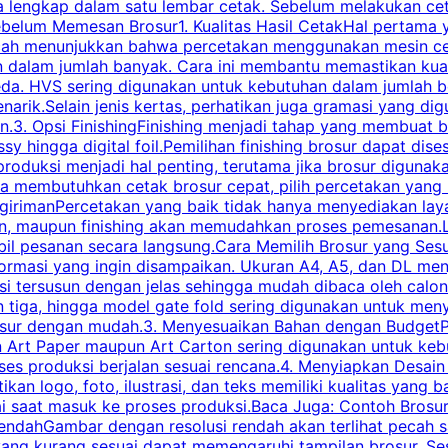
engkap dalam satu lembar cetak. Sebelum melakukan cetak 
belum Memesan Brosur1. Kualitas Hasil CetakHal pertama ya
pecah menunjukkan bahwa percetakan menggunakan mesin ce
 dalam jumlah banyak. Cara ini membantu memastikan kuali
eda. HVS sering digunakan untuk kebutuhan dalam jumlah 
arik.Selain jenis kertas, perhatikan juga gramasi yang d
.3. Opsi FinishingFinishing menjadi tahap yang membuat br
ossy hingga digital foil.Pemilihan finishing brosur dapat 
roduksi menjadi hal penting, terutama jika brosur digunak
la membutuhkan cetak brosur cepat, pilih percetakan yang
engirimanPercetakan yang baik tidak hanya menyediakan la
han, maupun finishing akan memudahkan proses pemesanan.L
bil pesanan secara langsung.Cara Memilih Brosur yang Se
ormasi yang ingin disampaikan. Ukuran A4, A5, dan DL menj
tersusun dengan jelas sehingga mudah dibaca oleh calon p
n tiga, hingga model gate fold sering digunakan untuk meny
osur dengan mudah.3. Menyesuaikan Bahan dengan BudgetPe
n Art Paper maupun Art Carton sering digunakan untuk ke
ses produksi berjalan sesuai rencana.4. Menyiapkan Desai
ikan logo, foto, ilustrasi, dan teks memiliki kualitas yang 
ai saat masuk ke proses produksi.Baca Juga: Contoh Brosu
endahGambar dengan resolusi rendah akan terlihat pecah saa
 yang kurang sesuai dapat memengaruhi tampilan brosur. S