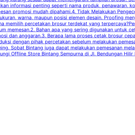
ikan informasi penting seperti nama produk, penawaran, k
esan promosi mudah dipahami.4. Tidak Melakukan Pengecek
, ukuran, warna, maupun posisi elemen desain. Proofing me
 memilih percetakan brosur terdekat yang terpercaya?Perha
elum memesan.2. Bahan apa yang sering digunakan untuk ce
omosi dan anggaran.3. Berapa lama proses cetak brosur ce
l produksi dengan pihak percetakan sebelum melakukan pem
shing. Sobat Bintang juga dapat melakukan pemesanan melalui
 Offline Store Bintang Sempurna di Jl. Bendungan Hilir N