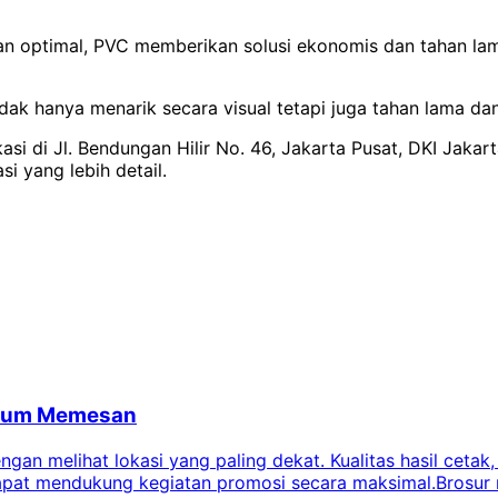
n optimal, PVC memberikan solusi ekonomis dan tahan lama
ak hanya menarik secara visual tetapi juga tahan lama dan
si di Jl. Bendungan Hilir No. 46, Jakarta Pusat, DKI Jakar
si yang lebih detail.
belum Memesan
an melihat lokasi yang paling dekat. Kualitas hasil cetak,
dapat mendukung kegiatan promosi secara maksimal.Brosur