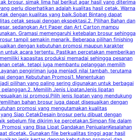
brosur, simak lima hal berikut agar hasil yang diterima
p
ng perlu diperhatikan adalah kualitas hasil cetak. Warna
s
tak dengan kualitas yang baik.Sobat Bintang dapat
tas cetak sesuai dengan ekspektasi.2. Pilihan Bahan dan
u
besar, sedangkan Art Paper dan Art Carton mampu
s
igunakan. Gramasi memengaruhi ketebalan brosur sehingga
a
osur tampil semakin menarik. Beberapa pilihan finishing
j
disesuaikan dengan kebutuhan promosi maupun karakter
k
an untuk acara tertentu. Pastikan percetakan memberikan
m
 memiliki kapasitas produksi memadai sehingga pesanan
n
yanan cetak, tetapi juga membantu pelanggan memilih
t
ayanan pengiriman juga menjadi nilai tambah, terutama
suai dengan Kebutuhan Promosi1. Menentukan
d
adi pilihan yang paling sering digunakan untuk berbagai
d
elanggan.2. Memilih Jenis LipatanJenis lipatan
g
esuaikan isi promosi.Pilih jenis lipatan yang mendukung
C
milihan bahan brosur juga dapat disesuaikan dengan
butuhan promosi yang mengutamakan kualitas
a
n yang Siap CetakDesain brosur perlu dibuat dengan
m
baik sebelum file dikirim ke percetakan.Simpan file dalam
r Promosi yang Bisa Lipat Gandakan PenjualanKesalahan
t dicetak. Gunakan file berkualitas tinggi agar hasil
p
esuaikan jenis kertas dengan kebutuhan promosi dan