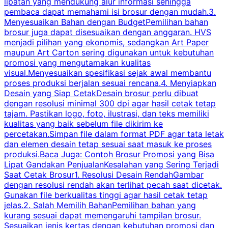
lipatan yang mendukung alur informasi sehingga
s
pembaca dapat memahami isi brosur dengan mudah.3.
i
Menyesuaikan Bahan dengan BudgetPemilihan bahan
brosur juga dapat disesuaikan dengan anggaran. HVS
menjadi pilihan yang ekonomis, sedangkan Art Paper
d
maupun Art Carton sering digunakan untuk kebutuhan
t
promosi yang mengutamakan kualitas
t
visual.Menyesuaikan spesifikasi sejak awal membantu
proses produksi berjalan sesuai rencana.4. Menyiapkan
k
Desain yang Siap CetakDesain brosur perlu dibuat
dengan resolusi minimal 300 dpi agar hasil cetak tetap
tajam. Pastikan logo, foto, ilustrasi, dan teks memiliki
kualitas yang baik sebelum file dikirim ke
percetakan.Simpan file dalam format PDF agar tata letak
dan elemen desain tetap sesuai saat masuk ke proses
produksi.Baca Juga: Contoh Brosur Promosi yang Bisa
s
Lipat Gandakan PenjualanKesalahan yang Sering Terjadi
Saat Cetak Brosur1. Resolusi Desain RendahGambar
dengan resolusi rendah akan terlihat pecah saat dicetak.
p
Gunakan file berkualitas tinggi agar hasil cetak tetap
T
jelas.2. Salah Memilih BahanPemilihan bahan yang
p
kurang sesuai dapat memengaruhi tampilan brosur.
Sesuaikan jenis kertas dengan kebutuhan promosi dan
m