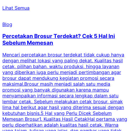
Lihat Semua
Blog
Percetakan Brosur Terdekat? Cek 5 Hal Ini
Sebelum Memesan
Mencari percetakan brosur terdekat tidak cukup hanya
C
dengan melihat lokasi yang paling dekat. Kualitas hasil
cetak, pilihan bahan, waktu produksi, hingga layanan
S
yang diberikan juga perlu menjadi pertimbangan agar
t
brosur dapat mendukung kegiatan promosi secara
n
maksimal.Brosur masih menjadi salah satu media
k
promosi yang banyak digunakan karena mampu
d
menyampaikan informasi secara lengkap dalam satu
c
lembar cetak. Sebelum melakukan cetak brosur, simak
lima hal berikut agar hasil yang diterima sesuai dengan
s
kebutuhan bisnis.5 Hal yang Perlu Dicek Sebelum
Memesan Brosur1. Kualitas Hasil CetakHal pertama yang
perlu diperhatikan adalah kualitas hasil cetak. Warna
m
yang tajam, tulisan yang jelas, dan gambar yang tidak
U