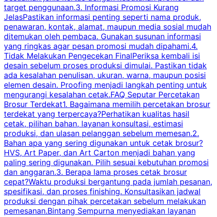
target penggunaan.3. Informasi Promosi Kurang
JelasPastikan informasi penting seperti nama produk,
p
penawaran, kontak, alamat, maupun media sosial mudah
s
ditemukan oleh pembaca. Gunakan susunan informasi
yang ringkas agar pesan promosi mudah dipahami.4.
O
Tidak Melakukan Pengecekan FinalPeriksa kembali isi
desain sebelum proses produksi dimulai. Pastikan tidak
k
ada kesalahan penulisan, ukuran, warna, maupun posisi
H
elemen desain. Proofing menjadi langkah penting untuk
mengurangi kesalahan cetak.FAQ Seputar Percetakan
s
Brosur Terdekat1. Bagaimana memilih percetakan brosur
terdekat yang terpercaya?Perhatikan kualitas hasil
cetak, pilihan bahan, layanan konsultasi, estimasi
produksi, dan ulasan pelanggan sebelum memesan.2.
Bahan apa yang sering digunakan untuk cetak brosur?
HVS, Art Paper, dan Art Carton menjadi bahan yang
paling sering digunakan. Pilih sesuai kebutuhan promosi
dan anggaran.3. Berapa lama proses cetak brosur
cepat?Waktu produksi bergantung pada jumlah pesanan,
spesifikasi, dan proses finishing. Konsultasikan jadwal
produksi dengan pihak percetakan sebelum melakukan
pemesanan.Bintang Sempurna menyediakan layanan