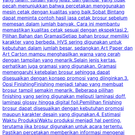
pecah menunjukkan bahwa percetakan menggunakan
mesin cetak dengan kualitas yang baik.Sobat Bintang
dapat meminta contoh hasil jasa cetak brosur sebelum
memesan dalam jumlah banyak. Cara ini membantu
u
memastikan kualitas cetak sesuai dengan ekspektasi.2.
p
Pilihan Bahan dan GramasiSetiap bahan brosur memiliki
karakter yang berbeda. HVS sering digunakan untuk
i
kebutuhan dalam jumlah besar, sedangkan Art Paper dan
p
Art Carton mampu menghasilkan warna yang cerah
t
dengan tampilan yang menarik.Selain jenis kertas,
perhatikan juga gramasi yang digunakan. Gramasi
t
memengaruhi ketebalan brosur sehingga dapat
disesuaikan dengan konsep promosi yang diinginkan.3.
s
Opsi FinishingFinishing menjadi tahap yang membuat
brosur tampil semakin menarik. Beberapa pilihan
d
finishing yang sering digunakan meliputi laminasi doff,
g
laminasi glossy hingga digital foil.Pemilihan finishing
d
brosur dapat disesuaikan dengan kebutuhan promosi
p
maupun karakter desain yang digunakan.4. Estimasi
Waktu ProduksiWaktu produksi menjadi hal penting,
terutama jika brosur digunakan untuk acara tertentu.
s
Pastikan percetakan memberikan informasi mengenai
s