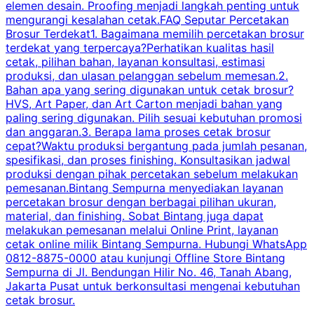
elemen desain. Proofing menjadi langkah penting untuk
mengurangi kesalahan cetak.FAQ Seputar Percetakan
s
Brosur Terdekat1. Bagaimana memilih percetakan brosur
terdekat yang terpercaya?Perhatikan kualitas hasil
cetak, pilihan bahan, layanan konsultasi, estimasi
produksi, dan ulasan pelanggan sebelum memesan.2.
Bahan apa yang sering digunakan untuk cetak brosur?
HVS, Art Paper, dan Art Carton menjadi bahan yang
paling sering digunakan. Pilih sesuai kebutuhan promosi
dan anggaran.3. Berapa lama proses cetak brosur
cepat?Waktu produksi bergantung pada jumlah pesanan,
spesifikasi, dan proses finishing. Konsultasikan jadwal
produksi dengan pihak percetakan sebelum melakukan
pemesanan.Bintang Sempurna menyediakan layanan
percetakan brosur dengan berbagai pilihan ukuran,
material, dan finishing. Sobat Bintang juga dapat
melakukan pemesanan melalui Online Print, layanan
cetak online milik Bintang Sempurna. Hubungi WhatsApp
0812-8875-0000 atau kunjungi Offline Store Bintang
Sempurna di Jl. Bendungan Hilir No. 46, Tanah Abang,
Jakarta Pusat untuk berkonsultasi mengenai kebutuhan
cetak brosur.