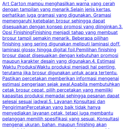
Art Carton mampu menghasilkan warna yang cerah
t
dengan tampilan yang menarik.Selain jenis kertas,
perhatikan juga gramasi yang digunakan. Gramasi
t
memengaruhi ketebalan brosur sehingga dapat
disesuaikan dengan konsep promosi yang diinginkan.3.
s
Opsi FinishingFinishing menjadi tahap yang membuat
brosur tampil semakin menarik. Beberapa pilihan
d
finishing yang sering digunakan meliputi laminasi doff,
g
laminasi glossy hingga digital foil.Pemilihan finishing
d
brosur dapat disesuaikan dengan kebutuhan promosi
p
maupun karakter desain yang digunakan.4. Estimasi
Waktu ProduksiWaktu produksi menjadi hal penting,
terutama jika brosur digunakan untuk acara tertentu.
s
Pastikan percetakan memberikan informasi mengenai
s
estimasi pengerjaan sejak awal.Apabila membutuhkan
m
cetak brosur cepat, pilih percetakan yang memiliki
d
kapasitas produksi memadai sehingga pesanan dapat
selesai sesuai jadwal.5. Layanan Konsultasi dan
t
PengirimanPercetakan yang baik tidak hanya
S
menyediakan layanan cetak, tetapi juga membantu
t
pelanggan memilih spesifikasi yang sesuai. Konsultasi
b
mengenai ukuran, bahan, maupun finishing akan