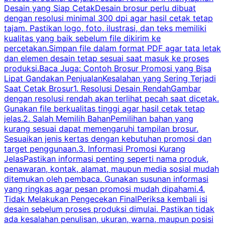
Desain yang Siap CetakDesain brosur perlu dibuat
dengan resolusi minimal 300 dpi agar hasil cetak tetap
tajam. Pastikan logo, foto, ilustrasi, dan teks memiliki
kualitas yang baik sebelum file dikirim ke
percetakan.Simpan file dalam format PDF agar tata letak
dan elemen desain tetap sesuai saat masuk ke proses
produksi.Baca Juga: Contoh Brosur Promosi yang Bisa
s
Lipat Gandakan PenjualanKesalahan yang Sering Terjadi
Saat Cetak Brosur1. Resolusi Desain RendahGambar
dengan resolusi rendah akan terlihat pecah saat dicetak.
p
Gunakan file berkualitas tinggi agar hasil cetak tetap
T
jelas.2. Salah Memilih BahanPemilihan bahan yang
p
kurang sesuai dapat memengaruhi tampilan brosur.
Sesuaikan jenis kertas dengan kebutuhan promosi dan
m
target penggunaan.3. Informasi Promosi Kurang
JelasPastikan informasi penting seperti nama produk,
p
penawaran, kontak, alamat, maupun media sosial mudah
s
ditemukan oleh pembaca. Gunakan susunan informasi
yang ringkas agar pesan promosi mudah dipahami.4.
O
Tidak Melakukan Pengecekan FinalPeriksa kembali isi
desain sebelum proses produksi dimulai. Pastikan tidak
k
ada kesalahan penulisan, ukuran, warna, maupun posisi
H