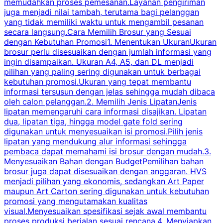
memudahkan proses pemesanan.Layanan pengiriman
h
juga menjadi nilai tambah, terutama bagi pelanggan
p
yang tidak memiliki waktu untuk mengambil pesanan
m
secara langsung.Cara Memilih Brosur yang Sesuai
dengan Kebutuhan Promosi1. Menentukan UkuranUkuran
w
brosur perlu disesuaikan dengan jumlah informasi yang
ingin disampaikan. Ukuran A4, A5, dan DL menjadi
pilihan yang paling sering digunakan untuk berbagai
f
kebutuhan promosi.Ukuran yang tepat membantu
d
informasi tersusun dengan jelas sehingga mudah dibaca
l
oleh calon pelanggan.2. Memilih Jenis LipatanJenis
t
lipatan memengaruhi cara informasi disajikan. Lipatan
S
dua, lipatan tiga, hingga model gate fold sering
P
digunakan untuk menyesuaikan isi promosi.Pilih jenis
lipatan yang mendukung alur informasi sehingga
s
pembaca dapat memahami isi brosur dengan mudah.3.
i
Menyesuaikan Bahan dengan BudgetPemilihan bahan
brosur juga dapat disesuaikan dengan anggaran. HVS
menjadi pilihan yang ekonomis, sedangkan Art Paper
d
maupun Art Carton sering digunakan untuk kebutuhan
t
promosi yang mengutamakan kualitas
t
visual.Menyesuaikan spesifikasi sejak awal membantu
proses produksi berjalan sesuai rencana.4. Menyiapkan
k