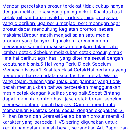
Mencari percetakan brosur terdekat tidak cukup hanya
C
dengan melihat lokasi yang paling dekat. Kualitas hasil
cetak, pilihan bahan, waktu produksi, hingga layanan
S
yang diberikan juga perlu menjadi pertimbangan agar
t
brosur dapat mendukung kegiatan promosi secara
n
maksimal.Brosur masih menjadi salah satu media
k
promosi yang banyak digunakan karena mampu
d
menyampaikan informasi secara lengkap dalam satu
c
lembar cetak. Sebelum melakukan cetak brosur, simak
lima hal berikut agar hasil yang diterima sesuai dengan
s
kebutuhan bisnis.5 Hal yang Perlu Dicek Sebelum
Memesan Brosur1. Kualitas Hasil CetakHal pertama yang
perlu diperhatikan adalah kualitas hasil cetak. Warna
m
yang tajam, tulisan yang jelas, dan gambar yang tidak
U
pecah menunjukkan bahwa percetakan menggunakan
mesin cetak dengan kualitas yang baik.Sobat Bintang
dapat meminta contoh hasil jasa cetak brosur sebelum
memesan dalam jumlah banyak. Cara ini membantu
u
memastikan kualitas cetak sesuai dengan ekspektasi.2.
p
Pilihan Bahan dan GramasiSetiap bahan brosur memiliki
karakter yang berbeda. HVS sering digunakan untuk
i
kebutuhan dalam jumlah besar, sedangkan Art Paper dan
p