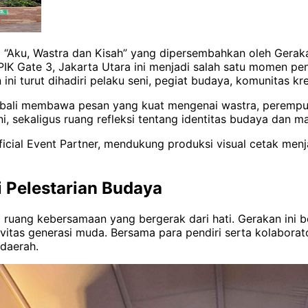
 “Aku, Wastra dan Kisah” yang dipersembahkan oleh Gerak
PIK Gate 3, Jakarta Utara ini menjadi salah satu momen pe
ini turut dihadiri pelaku seni, pegiat budaya, komunitas k
kembali membawa pesan yang kuat mengenai wastra, peremp
ni, sekaligus ruang refleksi tentang identitas budaya dan m
cial Event Partner, mendukung produksi visual cetak menj
i Pelestarian Budaya
 ruang kebersamaan yang bergerak dari hati. Gerakan ini b
as generasi muda. Bersama para pendiri serta kolaborator
 daerah.