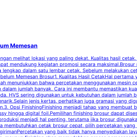
belum Memesan
an melihat lokasi yang paling dekat. Kualitas hasil cetak,
dapat mendukung kegiatan promosi secara maksimal.Brosur
engkap dalam satu lembar cetak. Sebelum melakukan cetak 
belum Memesan Brosur1. Kualitas Hasil CetakHal pertama ya
pecah menunjukkan bahwa percetakan menggunakan mesin ce
 dalam jumlah banyak. Cara ini membantu memastikan kuali
eda. HVS sering digunakan untuk kebutuhan dalam jumlah 
arik.Selain jenis kertas, perhatikan juga gramasi yang d
.3. Opsi FinishingFinishing menjadi tahap yang membuat br
ossy hingga digital foil.Pemilihan finishing brosur dapat 
roduksi menjadi hal penting, terutama jika brosur digunak
la membutuhkan cetak brosur cepat, pilih percetakan yang
engirimanPercetakan yang baik tidak hanya menyediakan la