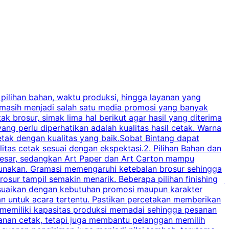
 pilihan bahan, waktu produksi, hingga layanan yang
C
 masih menjadi salah satu media promosi yang banyak
a
brosur, simak lima hal berikut agar hasil yang diterima
p
ng perlu diperhatikan adalah kualitas hasil cetak. Warna
s
tak dengan kualitas yang baik.Sobat Bintang dapat
tas cetak sesuai dengan ekspektasi.2. Pilihan Bahan dan
u
besar, sedangkan Art Paper dan Art Carton mampu
s
igunakan. Gramasi memengaruhi ketebalan brosur sehingga
a
osur tampil semakin menarik. Beberapa pilihan finishing
j
disesuaikan dengan kebutuhan promosi maupun karakter
k
an untuk acara tertentu. Pastikan percetakan memberikan
m
 memiliki kapasitas produksi memadai sehingga pesanan
n
yanan cetak, tetapi juga membantu pelanggan memilih
t