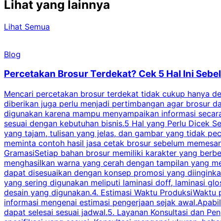
Lihat yang lainnya
Lihat Semua
Blog
Percetakan Brosur Terdekat? Cek 5 Hal Ini Se
Mencari percetakan brosur terdekat tidak cukup hanya deng
diberikan juga perlu menjadi pertimbangan agar brosur 
digunakan karena mampu menyampaikan informasi secara l
sesuai dengan kebutuhan bisnis.5 Hal yang Perlu Dicek Se
yang tajam, tulisan yang jelas, dan gambar yang tidak 
meminta contoh hasil jasa cetak brosur sebelum memesan
GramasiSetiap bahan brosur memiliki karakter yang berb
menghasilkan warna yang cerah dengan tampilan yang men
dapat disesuaikan dengan konsep promosi yang diinginkan
yang sering digunakan meliputi laminasi doff, laminasi gl
desain yang digunakan.4. Estimasi Waktu ProduksiWaktu p
informasi mengenai estimasi pengerjaan sejak awal.Apabi
dapat selesai sesuai jadwal.5. Layanan Konsultasi dan P