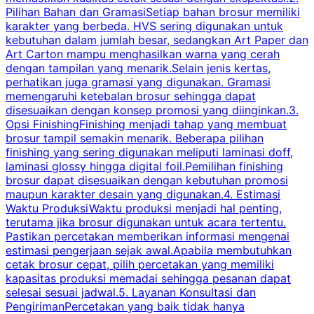
Pilihan Bahan dan GramasiSetiap bahan brosur memiliki
karakter yang berbeda. HVS sering digunakan untuk
i
kebutuhan dalam jumlah besar, sedangkan Art Paper dan
p
Art Carton mampu menghasilkan warna yang cerah
t
dengan tampilan yang menarik.Selain jenis kertas,
perhatikan juga gramasi yang digunakan. Gramasi
t
memengaruhi ketebalan brosur sehingga dapat
disesuaikan dengan konsep promosi yang diinginkan.3.
s
Opsi FinishingFinishing menjadi tahap yang membuat
brosur tampil semakin menarik. Beberapa pilihan
d
finishing yang sering digunakan meliputi laminasi doff,
g
laminasi glossy hingga digital foil.Pemilihan finishing
d
brosur dapat disesuaikan dengan kebutuhan promosi
p
maupun karakter desain yang digunakan.4. Estimasi
Waktu ProduksiWaktu produksi menjadi hal penting,
terutama jika brosur digunakan untuk acara tertentu.
s
Pastikan percetakan memberikan informasi mengenai
s
estimasi pengerjaan sejak awal.Apabila membutuhkan
m
cetak brosur cepat, pilih percetakan yang memiliki
d
kapasitas produksi memadai sehingga pesanan dapat
selesai sesuai jadwal.5. Layanan Konsultasi dan
t
PengirimanPercetakan yang baik tidak hanya
S