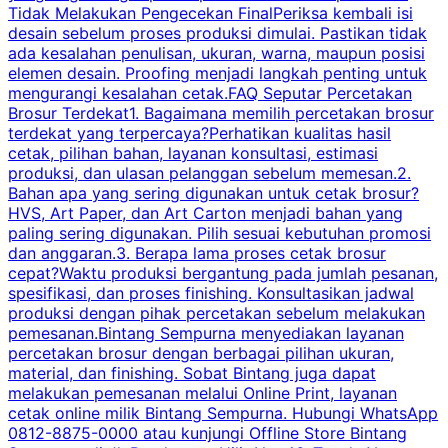
Tidak Melakukan Pengecekan FinalPeriksa kembali isi
desain sebelum proses produksi dimulai. Pastikan tidak
k
ada kesalahan penulisan, ukuran, warna, maupun posisi
H
elemen desain. Proofing menjadi langkah penting untuk
mengurangi kesalahan cetak.FAQ Seputar Percetakan
s
Brosur Terdekat1. Bagaimana memilih percetakan brosur
terdekat yang terpercaya?Perhatikan kualitas hasil
cetak, pilihan bahan, layanan konsultasi, estimasi
produksi, dan ulasan pelanggan sebelum memesan.2.
Bahan apa yang sering digunakan untuk cetak brosur?
HVS, Art Paper, dan Art Carton menjadi bahan yang
paling sering digunakan. Pilih sesuai kebutuhan promosi
dan anggaran.3. Berapa lama proses cetak brosur
cepat?Waktu produksi bergantung pada jumlah pesanan,
spesifikasi, dan proses finishing. Konsultasikan jadwal
produksi dengan pihak percetakan sebelum melakukan
pemesanan.Bintang Sempurna menyediakan layanan
percetakan brosur dengan berbagai pilihan ukuran,
material, dan finishing. Sobat Bintang juga dapat
melakukan pemesanan melalui Online Print, layanan
cetak online milik Bintang Sempurna. Hubungi WhatsApp
0812-8875-0000 atau kunjungi Offline Store Bintang