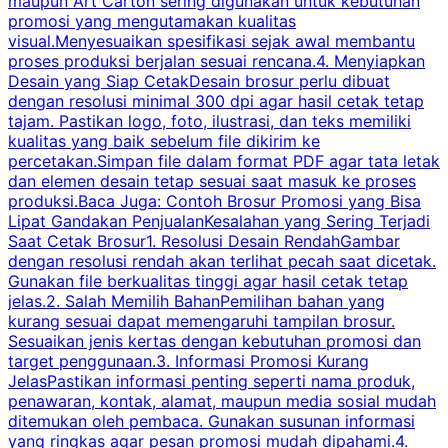
maupun Art Carton sering digunakan untuk kebutuhan
t
promosi yang mengutamakan kualitas
t
visual.Menyesuaikan spesifikasi sejak awal membantu
proses produksi berjalan sesuai rencana.4. Menyiapkan
k
Desain yang Siap CetakDesain brosur perlu dibuat
dengan resolusi minimal 300 dpi agar hasil cetak tetap
tajam. Pastikan logo, foto, ilustrasi, dan teks memiliki
kualitas yang baik sebelum file dikirim ke
percetakan.Simpan file dalam format PDF agar tata letak
dan elemen desain tetap sesuai saat masuk ke proses
produksi.Baca Juga: Contoh Brosur Promosi yang Bisa
s
Lipat Gandakan PenjualanKesalahan yang Sering Terjadi
Saat Cetak Brosur1. Resolusi Desain RendahGambar
dengan resolusi rendah akan terlihat pecah saat dicetak.
p
Gunakan file berkualitas tinggi agar hasil cetak tetap
T
jelas.2. Salah Memilih BahanPemilihan bahan yang
p
kurang sesuai dapat memengaruhi tampilan brosur.
Sesuaikan jenis kertas dengan kebutuhan promosi dan
m
target penggunaan.3. Informasi Promosi Kurang
JelasPastikan informasi penting seperti nama produk,
p
penawaran, kontak, alamat, maupun media sosial mudah
s
ditemukan oleh pembaca. Gunakan susunan informasi
yang ringkas agar pesan promosi mudah dipahami.4.
O