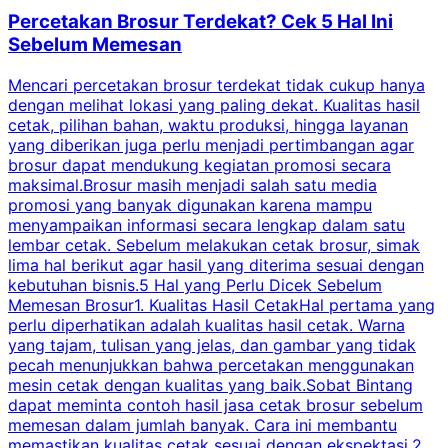
Percetakan Brosur Terdekat? Cek 5 Hal Ini
Sebelum Memesan
Mencari percetakan brosur terdekat tidak cukup hanya
C
dengan melihat lokasi yang paling dekat. Kualitas hasil
cetak, pilihan bahan, waktu produksi, hingga layanan
S
yang diberikan juga perlu menjadi pertimbangan agar
t
brosur dapat mendukung kegiatan promosi secara
n
maksimal.Brosur masih menjadi salah satu media
k
promosi yang banyak digunakan karena mampu
d
menyampaikan informasi secara lengkap dalam satu
c
lembar cetak. Sebelum melakukan cetak brosur, simak
lima hal berikut agar hasil yang diterima sesuai dengan
s
kebutuhan bisnis.5 Hal yang Perlu Dicek Sebelum
Memesan Brosur1. Kualitas Hasil CetakHal pertama yang
perlu diperhatikan adalah kualitas hasil cetak. Warna
m
yang tajam, tulisan yang jelas, dan gambar yang tidak
U
pecah menunjukkan bahwa percetakan menggunakan
mesin cetak dengan kualitas yang baik.Sobat Bintang
dapat meminta contoh hasil jasa cetak brosur sebelum
memesan dalam jumlah banyak. Cara ini membantu
u
memastikan kualitas cetak sesuai dengan ekspektasi.2.
p