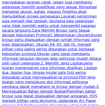
menyediakan layanan cetak, tetapi juga membantu
t
pelanggan memilih spesifikasi yang sesuai. Konsultasi
b
mengenai ukuran, bahan, maupun finishing akan
memudahkan proses pemesanan.Layanan pengiriman
h
juga menjadi nilai tambah, terutama bagi pelanggan
p
yang tidak memiliki waktu untuk mengambil pesanan
m
secara langsung.Cara Memilih Brosur yang Sesuai
dengan Kebutuhan Promosi1. Menentukan UkuranUkuran
w
brosur perlu disesuaikan dengan jumlah informasi yang
ingin disampaikan. Ukuran A4, A5, dan DL menjadi
pilihan yang paling sering digunakan untuk berbagai
f
kebutuhan promosi.Ukuran yang tepat membantu
d
informasi tersusun dengan jelas sehingga mudah dibaca
l
oleh calon pelanggan.2. Memilih Jenis LipatanJenis
t
lipatan memengaruhi cara informasi disajikan. Lipatan
S
dua, lipatan tiga, hingga model gate fold sering
P
digunakan untuk menyesuaikan isi promosi.Pilih jenis
lipatan yang mendukung alur informasi sehingga
s
pembaca dapat memahami isi brosur dengan mudah.3.
i
Menyesuaikan Bahan dengan BudgetPemilihan bahan
brosur juga dapat disesuaikan dengan anggaran. HVS
menjadi pilihan yang ekonomis, sedangkan Art Paper
d